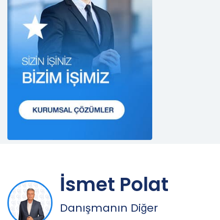
Danışmanlık Hizmetleri A.Ş.; kişisel veri sahiplerinin
temel haklarını ve kendi meşru menfaatlerini
dikkate alarak işlediği kişisel verilerin doğru ve
güncel olmasını sağlamakla ve bu doğrultuda
gerekli tedbirleri almak için gerekli sistemleri
kurmakla yükümlüdür.
3. Belirli, Açık ve Meşru Amaçlarla İşleme
CB Gayrimenkul Franchising Pazarlama ve
Danışmanlık Hizmetleri A.Ş.; kişisel verilerin hangi
amaçla işleneceğini belirlemekle ve bu amaçları
kişisel veriler işlenmeden önce veri sahiplerinin
bilgisine sunmakla yükümlüdür. Kişisel veriler
belirtilen meşru ve hukuka uygun amaçlar
dışında işlenmeyecektir..
4. İşlendikleri Amaçla Bağlantılı, Sınırlı ve Ölçülü
İsmet Polat
Olma
CB Gayrimenkul Franchising Pazarlama ve
Danışmanın Diğer
Danışmanlık Hizmetleri A.Ş.; kişisel verileri