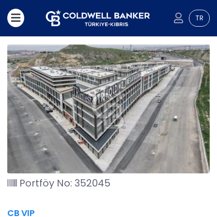
TR
Portföy No: 352045
CB VIP