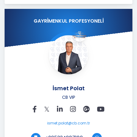
GAYRİMENKUL PROFESYONELİ
İsmet Polat
CB VIP
ismet.polat@cb.com.tr