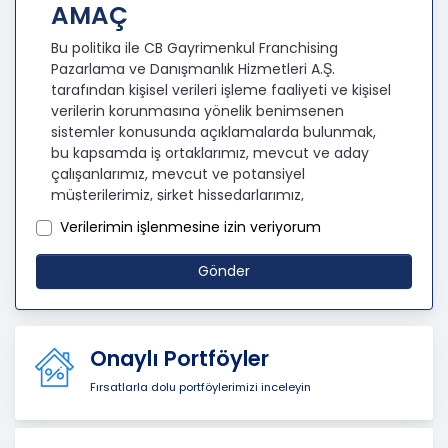
AMAÇ
Bu politika ile CB Gayrimenkul Franchising
Pazarlama ve Danışmanlık Hizmetleri A.Ş.
tarafından kişisel verileri işleme faaliyeti ve kişisel
verilerin korunmasına yönelik benimsenen
sistemler konusunda açıklamalarda bulunmak,
bu kapsamda iş ortaklarımız, mevcut ve aday
çalışanlarımız, mevcut ve potansiyel
müşterilerimiz, şirket hissedarlarımız,
ziyaretçilerimiz ve üçüncü kişiler başta olmak
Verilerimin işlenmesine izin veriyorum
üzer kişisel verileri şirketimiz tarafından işlenen
kişilerin bilgilendirilerek şeffaflığın sağlanması
Gönder
amaçlanmaktadır.
KİŞİSEL VERİLERİN İŞLENMESİ
İLKELERİ
Onaylı Portföyler
KVKK’ya uyumluluğun sağlanması için CB
Fırsatlarla dolu portföylerimizi inceleyin
Gayrimenkul Franchising Pazarlama ve
Danışmanlık Hizmetleri A.Ş. tarafından kişisel
veriler mevzuatta öngörülen genel ilke ve