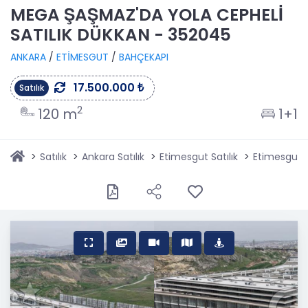
MEGA ŞAŞMAZ'DA YOLA CEPHELİ
SATILIK DÜKKAN - 352045
ANKARA
/
ETİMESGUT
/
BAHÇEKAPI
17.500.000 ₺
Satılık
2
120 m
1+1
Satılık
Ankara Satılık
Etimesgut Satılık
Etimesgut B