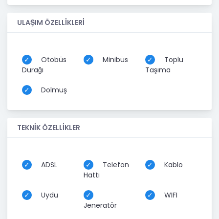
ULAŞIM ÖZELLİKLERİ
Otobüs
Minibüs
Toplu
Durağı
Taşıma
Dolmuş
TEKNİK ÖZELLİKLER
ADSL
Telefon
Kablo
Hattı
Uydu
WIFI
Jeneratör