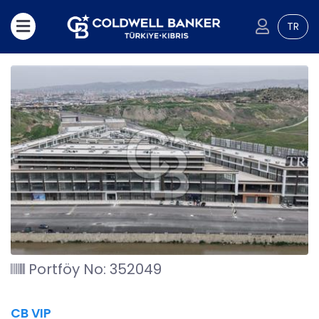
TR
Portföy No: 352049
CB VIP