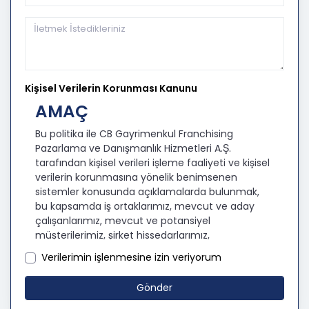
Kişisel Verilerin Korunması Kanunu
AMAÇ
Bu politika ile CB Gayrimenkul Franchising
Pazarlama ve Danışmanlık Hizmetleri A.Ş.
tarafından kişisel verileri işleme faaliyeti ve kişisel
verilerin korunmasına yönelik benimsenen
sistemler konusunda açıklamalarda bulunmak,
bu kapsamda iş ortaklarımız, mevcut ve aday
çalışanlarımız, mevcut ve potansiyel
müşterilerimiz, şirket hissedarlarımız,
ziyaretçilerimiz ve üçüncü kişiler başta olmak
Verilerimin işlenmesine izin veriyorum
üzer kişisel verileri şirketimiz tarafından işlenen
kişilerin bilgilendirilerek şeffaflığın sağlanması
Gönder
amaçlanmaktadır.