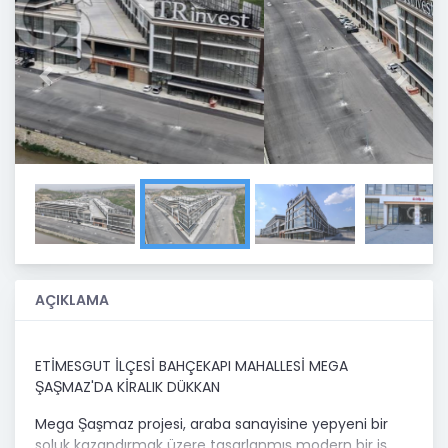
Previous
Next
AÇIKLAMA
ETİMESGUT İLÇESİ BAHÇEKAPI MAHALLESİ MEGA
ŞAŞMAZ'DA KİRALIK DÜKKAN
Mega Şaşmaz projesi, araba sanayisine yepyeni bir
soluk kazandırmak üzere tasarlanmış modern bir iş