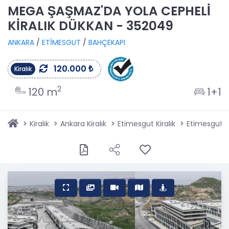
MEGA ŞAŞMAZ'DA YOLA CEPHELİ
KİRALIK DÜKKAN - 352049
ANKARA
/
ETİMESGUT
/
BAHÇEKAPI
120.000 ₺
Kiralık
2
120 m
1+1
Kiralık
Ankara Kiralık
Etimesgut Kiralık
Etimesgut B