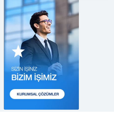
yükümlüdür. Bu kapsamda, orantılılık gereklilikleri
dikkate alınacakve kişisel verileri işleme amacı
dışında kullanmayacaktır.
2. Kişisel Verilerin Doğru ve Gerektiğinde
Güncel Olmasını Sağlama
CB Gayrimenkul Franchising Pazarlama ve
Danışmanlık Hizmetleri A.Ş.; kişisel veri sahiplerinin
temel haklarını ve kendi meşru menfaatlerini
dikkate alarak işlediği kişisel verilerin doğru ve
güncel olmasını sağlamakla ve bu doğrultuda
gerekli tedbirleri almak için gerekli sistemleri
kurmakla yükümlüdür.
3. Belirli, Açık ve Meşru Amaçlarla İşleme
CB Gayrimenkul Franchising Pazarlama ve
Danışmanlık Hizmetleri A.Ş.; kişisel verilerin hangi
amaçla işleneceğini belirlemekle ve bu amaçları
kişisel veriler işlenmeden önce veri sahiplerinin
bilgisine sunmakla yükümlüdür. Kişisel veriler
belirtilen meşru ve hukuka uygun amaçlar