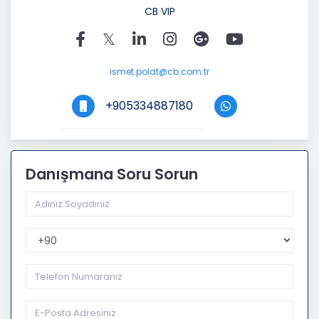
CB VIP
ismet.polat@cb.com.tr
+905334887180
Danışmana Soru Sorun
Telefon Kodu