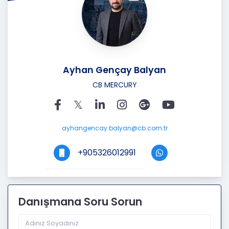
Ayhan Gençay Balyan
CB MERCURY
ayhangencay.balyan@cb.com.tr
+905326012991
Danışmana Soru Sorun