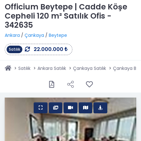
Officium Beytepe | Cadde Köşe
Cepheli 120 m² Satılık Ofis -
342635
Ankara
/
Çankaya
/
Beytepe
22.000.000 ₺
Satılık
Satılık
Ankara Satılık
Çankaya Satılık
Çankaya Beyt