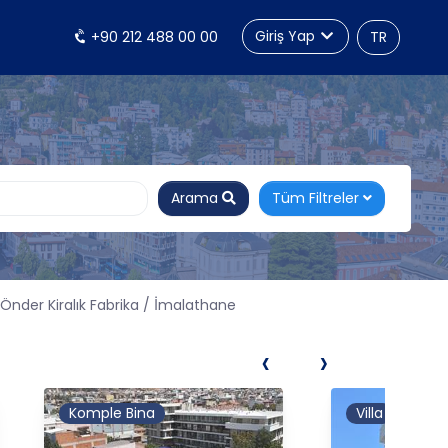
Giriş Yap
+90 212 488 00 00
TR
Arama
Tüm Filtreler
Önder Kiralık Fabrika / İmalathane
‹
›
Komple Bina
Villa