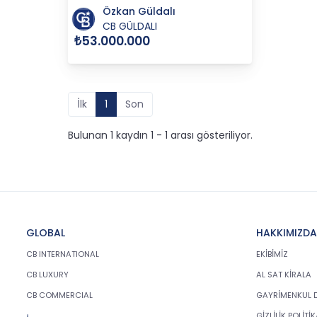
Özkan Güldalı
CB GÜLDALI
₺53.000.000
İlk
1
Son
Bulunan 1 kaydın 1 - 1 arası gösteriliyor.
GLOBAL
HAKKIMIZDA
CB INTERNATIONAL
EKİBİMİZ
CB LUXURY
AL SAT KİRALA
CB COMMERCIAL
GAYRİMENKUL 
GİZLİLİK POLİTİ