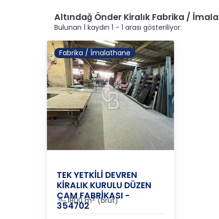
Altındağ Önder Kiralık Fabrika / İmal
Bulunan 1 kaydın 1 - 1 arası gösteriliyor.
Fabrika / İmalathane
Ankara
/
Altındağ
/
Önder
TEK YETKİLİ DEVREN
KİRALIK KURULU DÜZEN
CAM FABRİKASI -
2
1800 m
(brüt)
354702