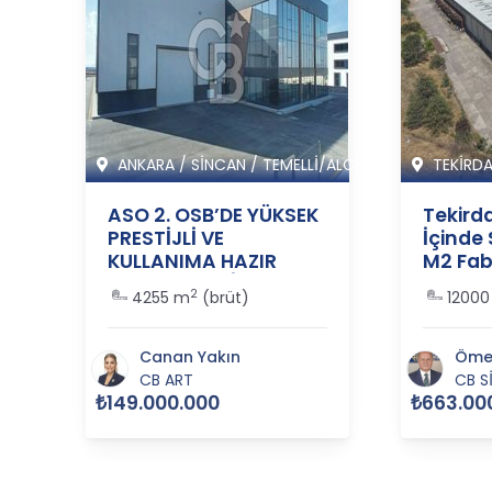
ANKARA
/
SİNCAN
/
TEMELLİ/ALCI M
TEKİRD
ASO 2. OSB’DE YÜKSEK
Tekird
PRESTİJLİ VE
İçinde 
KULLANIMA HAZIR
M2 Fabr
SATILIK FABRİKA
36448
2
1
4255 m
(brüt)
12000
BİNASI - 365517
Canan Yakın
Ömer
CB ART
CB S
₺149.000.000
₺663.00