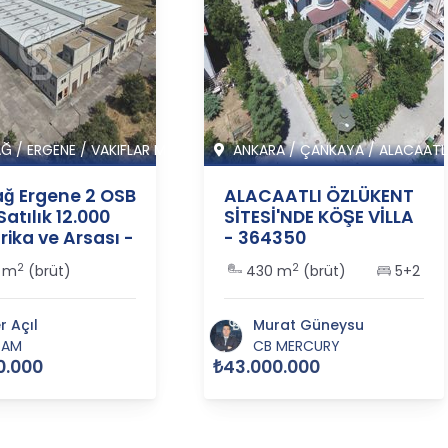
AĞ
/
ERGENE
/
VAKIFLAR M
ANKARA
/
ÇANKAYA
/
ALACAATL
ağ Ergene 2 OSB
ALACAATLI ÖZLÜKENT
Satılık 12.000
SİTESİ'NDE KÖŞE VİLLA
ika ve Arsası -
- 364350
5
2
2
 m
(brüt)
430 m
(brüt)
5+2
 Açıl
Murat Güneysu
İAM
CB MERCURY
0.000
₺43.000.000