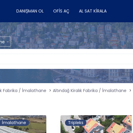
DANIŞMAN OL
OFIS AÇ
AL SAT KIRALA
ane
ık Fabrika / İmalathane
Altındağ Kiralık Fabrika / İmalathane
 / İmalathane
Tripleks