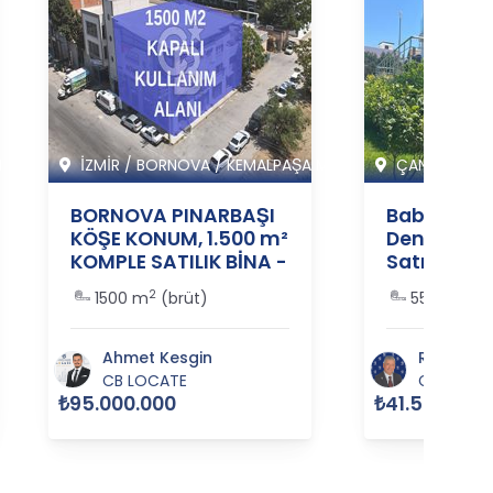
I
İZMİR
/
BORNOVA
/
KEMALPAŞA M
ÇANAKKALE
BORNOVA PINARBAŞI
Babakale 
KÖŞE KONUM, 1.500 m²
Denize Ya
KOMPLE SATILIK BİNA -
Satılık Lüks
364281
364037
2
2
1500 m
(brüt)
550 m
(br
Ahmet Kesgin
Reşat Ak
CB LOCATE
CB REAL
₺95.000.000
₺41.500.000