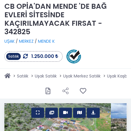
CB OPİA'DAN MENDE 'DE BAĞ
EVLERİ SİTESİNDE
KAÇIRILMAYACAK FIRSAT -
342825
UŞAK
/
MERKEZ
/
MENDE K
1.250.000 ₺
Satılık
Satılık
Uşak Satılık
Uşak Merkez Satılık
Uşak Kaşbele