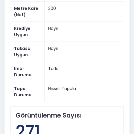
Bölgenin her geçen gün değer kazanması sayesinde,
Metre Kare
300
kısa ve uzun vadede kazanç potansiyeli sunmaktadır.
(Net)
 Detaylı bilgi ve yerinde görmek için iletişime
geçebilirsiniz.
Krediye
Hayır
Uygun
Takasa
Hayır
Uygun
İmar
Tarla
Durumu
Tapu
Hisseli Tapulu
Durumu
Görüntülenme Sayısı
271