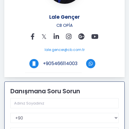
Lale Gençer
CB OPİA
lale.gencer@cb.com.tr
+905466114003
Danışmana Soru Sorun
Telefon Kodu