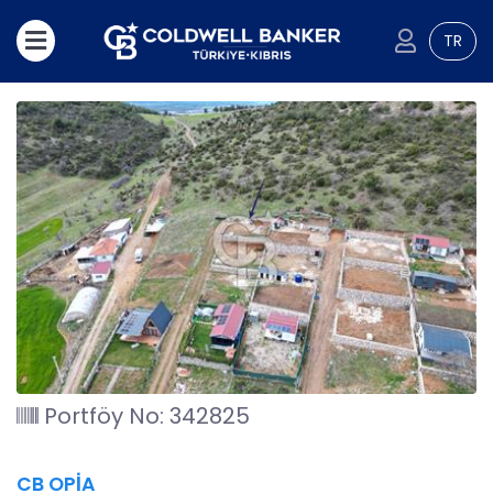
TR
Portföy No: 342825
CB OPİA