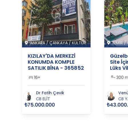
 M
ANKARA
/
ÇANKAYA
/
KÜLTÜR
İZMİR
/
KIZILAY'DA MERKEZİ
Güzelb
KONUMDA KOMPLE
Site İç
-
SATILIK BİNA - 365852
Lüks Vil
36556
16+
300 
Dr Fatih Çevik
Venü
CB ELİT
CB Y
₺75.000.000
₺43.000