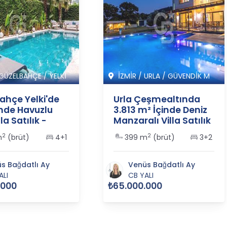
GÜZELBAHÇE
/
YELKİ
İZMİR
/
URLA
/
GÜVENDİK M
ahçe Yelki'de
Urla Çeşmealtında
inde Havuzlu
3.813 m² İçinde Deniz
la Satılık -
Manzaralı Villa Satılık
2
- 365555
2
2
m
(brüt)
4+1
399 m
(brüt)
3+2
s Bağdatlı Ay
Venüs Bağdatlı Ay
ALI
CB YALI
.000
₺65.000.000