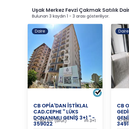
Uşak Merkez Fevzi Çakmak Satılık Dai
Bulunan 3 kaydın 1 - 3 arası gösteriliyor.
Daire
Daire
UŞAK
/
MERKEZ
/
ÇEVRE
UŞAK
CB OPİA'DAN İSTİKLAL
CB O
CAD.CEPHE '' LÜKS
GEDİ
DONANIMLI GENİŞ 3+1 '' -
GENİ
2
150 m
(brüt)
3+1
15
359022
349