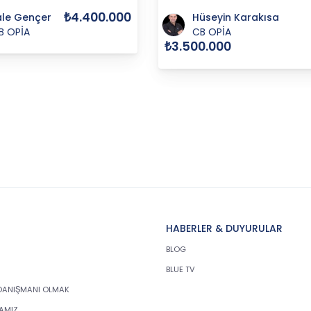
₺4.400.000
ale Gençer
Hüseyin Karakısa
B OPİA
CB OPİA
₺3.500.000
HABERLER & DUYURULAR
BLOG
BLUE TV
DANIŞMANI OLMAK
KAMIZ