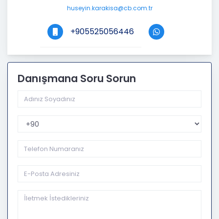
huseyin.karakisa@cb.com.tr
+905525056446
Danışmana Soru Sorun
Telefon Kodu