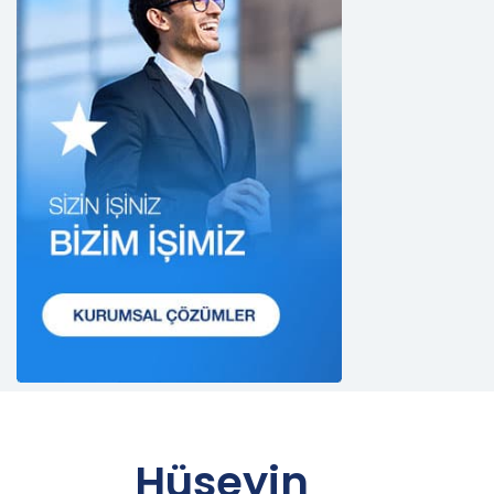
Güncel Olmasını Sağlama
CB Gayrimenkul Franchising Pazarlama ve
Danışmanlık Hizmetleri A.Ş.; kişisel veri sahiplerinin
temel haklarını ve kendi meşru menfaatlerini
dikkate alarak işlediği kişisel verilerin doğru ve
güncel olmasını sağlamakla ve bu doğrultuda
gerekli tedbirleri almak için gerekli sistemleri
kurmakla yükümlüdür.
3. Belirli, Açık ve Meşru Amaçlarla İşleme
CB Gayrimenkul Franchising Pazarlama ve
Danışmanlık Hizmetleri A.Ş.; kişisel verilerin hangi
amaçla işleneceğini belirlemekle ve bu amaçları
kişisel veriler işlenmeden önce veri sahiplerinin
bilgisine sunmakla yükümlüdür. Kişisel veriler
belirtilen meşru ve hukuka uygun amaçlar
dışında işlenmeyecektir..
4. İşlendikleri Amaçla Bağlantılı, Sınırlı ve Ölçülü
Hüseyin
Olma