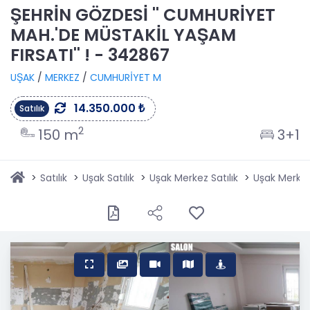
ŞEHRİN GÖZDESİ '' CUMHURİYET
MAH.'DE MÜSTAKİL YAŞAM
FIRSATI'' ! - 342867
UŞAK
/
MERKEZ
/
CUMHURİYET M
14.350.000 ₺
Satılık
2
150 m
3+1
Satılık
Uşak Satılık
Uşak Merkez Satılık
Uşak Merkez