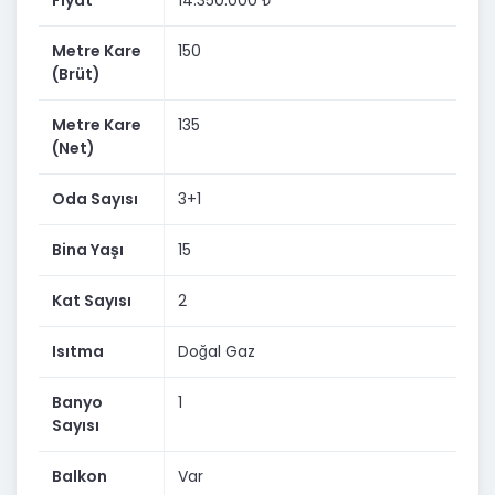
Fiyat
14.350.000 ₺
️ CB OPİA GAYRİMENKUL ARACILIĞI İLE SATILIKTIR...
Metre Kare
150
(Brüt)
Metre Kare
135
(Net)
Oda Sayısı
3+1
Bina Yaşı
15
Kat Sayısı
2
Isıtma
Doğal Gaz
Banyo
1
Sayısı
Balkon
Var