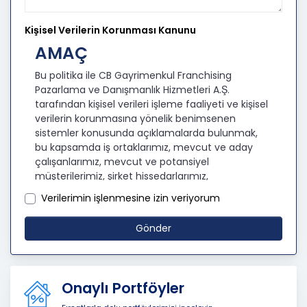
Kişisel Verilerin Korunması Kanunu
AMAÇ
Bu politika ile CB Gayrimenkul Franchising
Pazarlama ve Danışmanlık Hizmetleri A.Ş.
tarafından kişisel verileri işleme faaliyeti ve kişisel
verilerin korunmasına yönelik benimsenen
sistemler konusunda açıklamalarda bulunmak,
bu kapsamda iş ortaklarımız, mevcut ve aday
çalışanlarımız, mevcut ve potansiyel
müşterilerimiz, şirket hissedarlarımız,
ziyaretçilerimiz ve üçüncü kişiler başta olmak
Verilerimin işlenmesine izin veriyorum
üzer kişisel verileri şirketimiz tarafından işlenen
kişilerin bilgilendirilerek şeffaflığın sağlanması
Gönder
amaçlanmaktadır.
KİŞİSEL VERİLERİN İŞLENMESİ
İLKELERİ
Onaylı Portföyler
KVKK’ya uyumluluğun sağlanması için CB