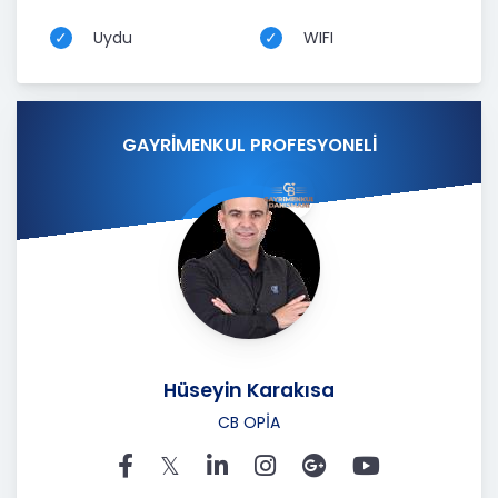
Uydu
WIFI
GAYRİMENKUL PROFESYONELİ
Hüseyin Karakısa
CB OPİA