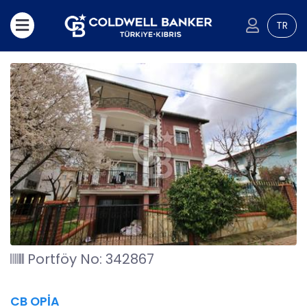
TR
Portföy No: 342867
CB OPİA