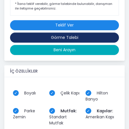
* İlana teklif verebilir, görme talebinde bulunabilir, danışman
ile iletişime geçebilirsiniz.
Teklif Ver
Görme Talebi
Beni Arayın
İÇ ÖZELLİKLER
Boyalı
Çelik Kapı
Hilton
Banyo
Parke
Mutfak:
Kapılar:
Zemin
Standart
Amerikan Kapı
Mutfak