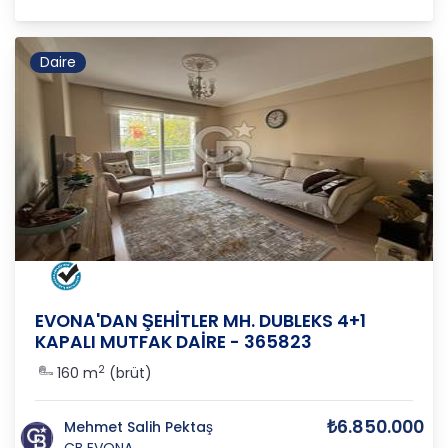
Daire
MANİSA
/
ŞEHZADELER
/
SAKARYA
EVONA'DAN ŞEHİTLER MH. DUBLEKS 4+1
KAPALI MUTFAK DAİRE - 365823
2
160 m
(brüt)
₺6.850.000
Mehmet Salih Pektaş
CB EVONA