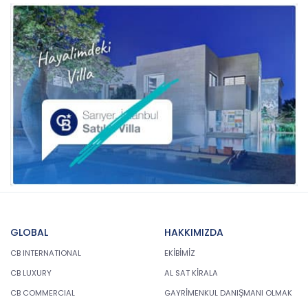
GLOBAL
HAKKIMIZDA
CB INTERNATIONAL
EKİBİMİZ
CB LUXURY
AL SAT KİRALA
CB COMMERCIAL
GAYRİMENKUL DANIŞMANI OLMAK