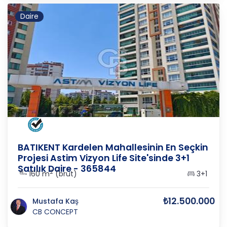
Daire
ANKARA
/
YENİMAHALLE
/
YUVA
BATIKENT Kardelen Mahallesinin En Seçkin
Projesi Astim Vizyon Life Site'sinde 3+1
Satılık Daire - 365844
2
160 m
(brüt)
3+1
₺12.500.000
Mustafa Kaş
CB CONCEPT