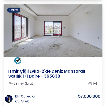
Daire
İZMİR
/
ÇİĞLİ
/
BÜYÜK ÇİĞLİ
İzmir Çiğli Evka-2'de Deniz Manzaralı
Satılık 1+1 Daire - 365838
2
63 m
(brüt)
1+1
₺7.000.000
Elif Öğredici
CB ATAK