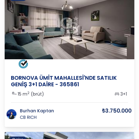
İZMİR
/
BORNOVA
/
ÜMİT M
BORNOVA ÜMİT MAHALLESİ'NDE SATILIK
GENİŞ 3+1 DAİRE - 365861
2
15 m
(brüt)
3+1
₺3.750.000
Burhan Kaptan
CB RICH