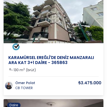
KOCAELİ
/
KARAMÜRSEL
/
EREĞLİ
KARAMÜRSEL EREĞLİ'DE DENİZ MANZARALI
ARA KAT 3+1 DAİRE - 365863
2
130 m
(brüt)
₺3.475.000
Ömer Polat
CB TOWER
Daire