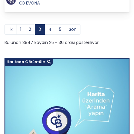
CB EVONA
İlk
1
2
3
4
5
Son
Bulunan 3947 kaydın 25 - 36 arası gösteriliyor.
Haritada Görüntüle