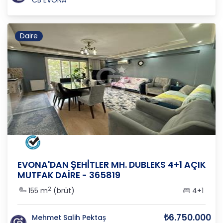
Daire
MANİSA
/
ŞEHZADELER
/
SAKARYA
EVONA'DAN ŞEHİTLER MH. DUBLEKS 4+1 AÇIK
MUTFAK DAİRE - 365819
2
155 m
(brüt)
4+1
₺6.750.000
Mehmet Salih Pektaş