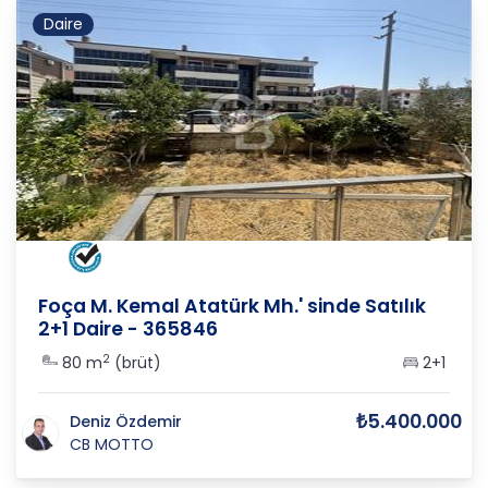
Daire
İZMİR
/
FOÇA
/
YENİFOÇA
Foça M. Kemal Atatürk Mh.' sinde Satılık
2+1 Daire - 365846
2
80 m
(brüt)
2+1
₺5.400.000
Deniz Özdemir
CB MOTTO