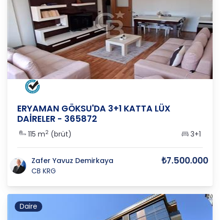
ANKARA
/
ETİMESGUT
/
ERYAMAN
ERYAMAN GÖKSU'DA 3+1 KATTA LÜX
DAİRELER - 365872
2
115 m
(brüt)
3+1
₺7.500.000
Zafer Yavuz Demirkaya
CB KRG
Daire