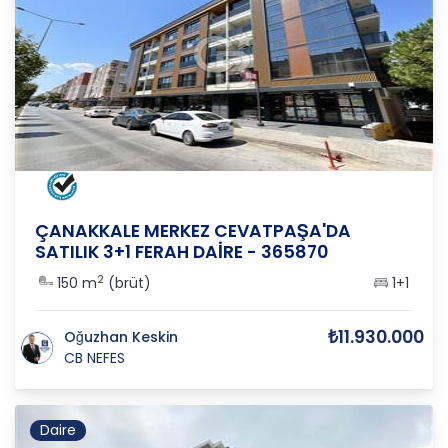
ÇANAKKALE
/
MERKEZ
/
CEVATPAŞA
ÇANAKKALE MERKEZ CEVATPAŞA'DA
SATILIK 3+1 FERAH DAİRE - 365870
2
150 m
(brüt)
1+1
₺11.930.000
Oğuzhan Keskin
CB NEFES
Daire