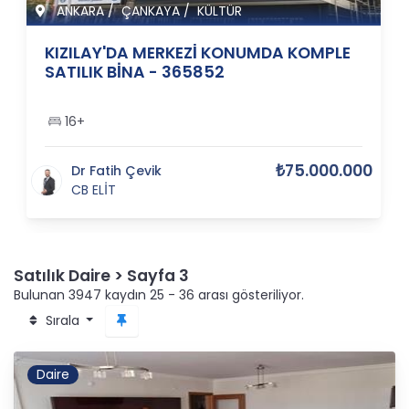
ANKARA
/
ÇANKAYA
/
KÜLTÜR
KIZILAY'DA MERKEZİ KONUMDA KOMPLE
SATILIK BİNA - 365852
16+
₺75.000.000
Dr Fatih Çevik
CB ELİT
Satılık Daire > Sayfa 3
Bulunan 3947 kaydın 25 - 36 arası gösteriliyor.
Sırala
Daire