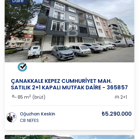
Daire
ÇANAKKALE
/
MERKEZ
/
KEPEZ
ÇANAKKALE KEPEZ CUMHURİYET MAH.
SATILIK 2+1 KAPALI MUTFAK DAİRE - 365857
2
85 m
(brüt)
2+1
₺5.290.000
Oğuzhan Keskin
CB NEFES