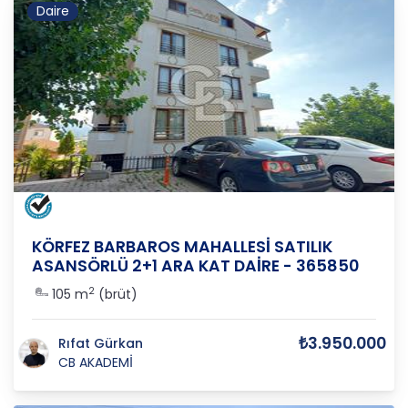
Daire
KOCAELİ
/
KÖRFEZ
/
YARIMCA(ŞUYULANDIRMA)
KÖRFEZ BARBAROS MAHALLESİ SATILIK
ASANSÖRLÜ 2+1 ARA KAT DAİRE - 365850
2
105 m
(brüt)
₺3.950.000
Rıfat Gürkan
CB AKADEMİ