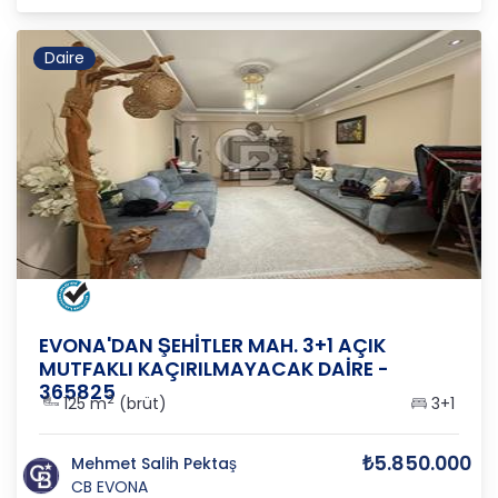
Daire
MANİSA
/
ŞEHZADELER
/
SAKARYA
EVONA'DAN ŞEHİTLER MAH. 3+1 AÇIK
MUTFAKLI KAÇIRILMAYACAK DAİRE -
365825
2
125 m
(brüt)
3+1
₺5.850.000
Mehmet Salih Pektaş
CB EVONA