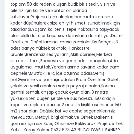
toplam 50 daireden oluşan butik bir sitedir. Sizin ve
aileniz için kalite ve konfor ön planda
tutuluyor.Projenin tüm alanları her metrekaresine
kadar düşünülerek size en iyi hizmeti sunabilmek için
tasarlandı.Yaşam kalitenizi tepe noktasına taşıyacak
olan akıllı daireler kusursuz detaylarla donatılıyor.​ Daire
Özellikleri:Doğal lamine, meşe zeminler,Kış Bahçesi,3
adet banyo,Yüksek teknolojili ankastre
ürünler,Benzersiz ses yalıtımı,Akıllı daireler,Merkezi
ısıtma sistemi,Ebeveyn ve genç odası banyoları,Ada
uygulamalı mutfak,Yerden asma tavana kadar cam
cepheler,Mutfak ile iç içe oturma odası,Geniş
hol,Giyinme ve çamaşır odaları Proje Özellikleri:Gölet,
şelale ve yeşil alanlara sahip peyzaj alanları,Korsan
gemisi temalı, ahşap çocuk oyun alanı,3 metre
yükseklikten düşen şelale ve süs havuzu,150 araçlık
kapalı ve açık otoparklar,2 adet 15 kişilik asansörler,150
m2 spor alanı Değişik kat ve cephe seçeneklerimiz
mevcuttur. Detaylı bilgi almak ve Örnek Dairemizi
görmek için sizi Satış Ofisimize Bekliyoruz. Proje de Tek
Yetkili Koray Yoldar 0532 673 43 61 COLDWELL BANKER