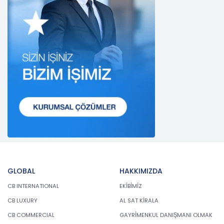
Danışmanlık Hizmetleri A.Ş.; kişisel veri sahiplerinin
temel haklarını ve kendi meşru menfaatlerini
dikkate alarak işlediği kişisel verilerin doğru ve
güncel olmasını sağlamakla ve bu doğrultuda
gerekli tedbirleri almak için gerekli sistemleri
kurmakla yükümlüdür.
3. Belirli, Açık ve Meşru Amaçlarla İşleme
CB Gayrimenkul Franchising Pazarlama ve
Danışmanlık Hizmetleri A.Ş.; kişisel verilerin hangi
amaçla işleneceğini belirlemekle ve bu amaçları
kişisel veriler işlenmeden önce veri sahiplerinin
bilgisine sunmakla yükümlüdür. Kişisel veriler
belirtilen meşru ve hukuka uygun amaçlar
dışında işlenmeyecektir..
GLOBAL
HAKKIMIZDA
4. İşlendikleri Amaçla Bağlantılı, Sınırlı ve Ölçülü
Olma
CB INTERNATIONAL
EKİBİMİZ
CB Gayrimenkul Franchising Pazarlama ve
CB LUXURY
AL SAT KİRALA
Danışmanlık Hizmetleri A.Ş.; kişisel verileri
CB COMMERCIAL
GAYRİMENKUL DANIŞMANI OLMAK
belirlenen amaçların gerçekleştirilmesine elverişli