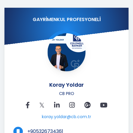
GAYRİMENKUL PROFESYONELİ
Koray Yoldar
CB PRO
koray.yoldar@cb.com.tr
+905326734361