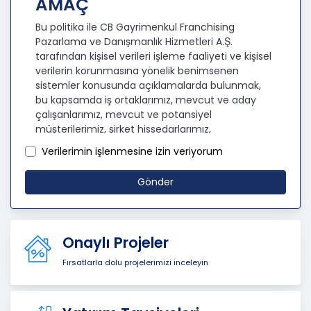
AMAÇ
Bu politika ile CB Gayrimenkul Franchising
Pazarlama ve Danışmanlık Hizmetleri A.Ş.
tarafından kişisel verileri işleme faaliyeti ve kişisel
verilerin korunmasına yönelik benimsenen
sistemler konusunda açıklamalarda bulunmak,
bu kapsamda iş ortaklarımız, mevcut ve aday
çalışanlarımız, mevcut ve potansiyel
müşterilerimiz, şirket hissedarlarımız,
ziyaretçilerimiz ve üçüncü kişiler başta olmak
Verilerimin işlenmesine izin veriyorum
üzer kişisel verileri şirketimiz tarafından işlenen
kişilerin bilgilendirilerek şeffaflığın sağlanması
Gönder
amaçlanmaktadır.
KİŞİSEL VERİLERİN İŞLENMESİ
İLKELERİ
Onaylı Projeler
KVKK’ya uyumluluğun sağlanması için CB
Fırsatlarla dolu projelerimizi inceleyin
Gayrimenkul Franchising Pazarlama ve
Danışmanlık Hizmetleri A.Ş. tarafından kişisel
veriler mevzuatta öngörülen genel ilke ve