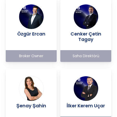
Özgür Ercan
Cenker Çetin
Tagay
Broker Owner
Saha Direktörü
Şenay Şahin
İlker Kerem Uçar