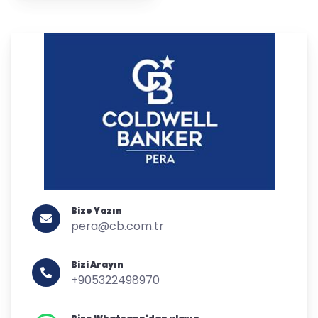
Bize Yazın
pera@cb.com.tr
Bizi Arayın
+905322498970