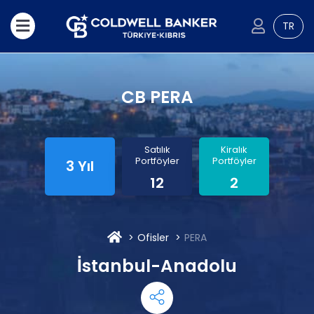
TR
CB PERA
Satılık
Kiralık
Portföyler
Portföyler
3 Yıl
12
2
Ofisler
PERA
İstanbul-Anadolu