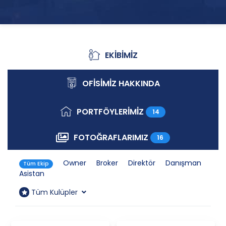
EKİBİMİZ
Ekibimiz
OFİSİMİZ HAKKINDA
Ofisimiz Hakkında
PORTFÖYLERİMİZ
14
Portföylerimiz
FOTOĞRAFLARIMIZ
16
Fotoğraflarımız
Owner
Broker
Direktör
Danışman
Tüm Ekip
Asistan
Tüm Kulüpler