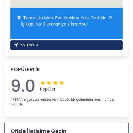
Tepeüstü Mah. Eski Kadıköy Yolu Cad. No: 21
İç Kapı No: 3 Ümraniye / İstanbul
Yol Tarifi Al
POPÜLERLİK
9.0
Popüler
* PERA ile çalışan müşterilerin büyük bir çoğunluğu memnuniyet
bildirdi.
Ofisle İletişime Geçin