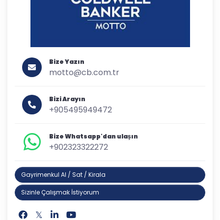
Bize Yazın
motto@cb.com.tr
Bizi Arayın
+905495949472
Bize Whatsapp'dan ulaşın
+902323322272
Gayrimenkul Al / Sat / Kirala
Sizinle Çalışmak İstiyorum