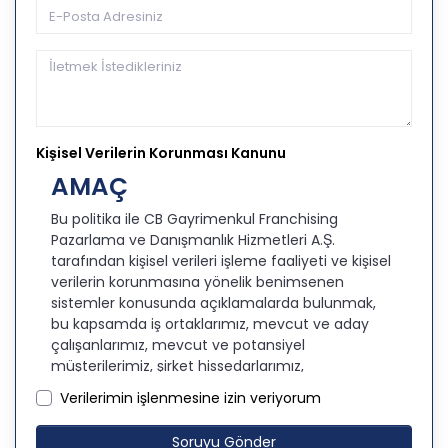
Kişisel Verilerin Korunması Kanunu
AMAÇ
Bu politika ile CB Gayrimenkul Franchising
Pazarlama ve Danışmanlık Hizmetleri A.Ş.
tarafından kişisel verileri işleme faaliyeti ve kişisel
verilerin korunmasına yönelik benimsenen
sistemler konusunda açıklamalarda bulunmak,
bu kapsamda iş ortaklarımız, mevcut ve aday
çalışanlarımız, mevcut ve potansiyel
müşterilerimiz, şirket hissedarlarımız,
ziyaretçilerimiz ve üçüncü kişiler başta olmak
Verilerimin işlenmesine izin veriyorum
üzer kişisel verileri şirketimiz tarafından işlenen
kişilerin bilgilendirilerek şeffaflığın sağlanması
Soruyu Gönder