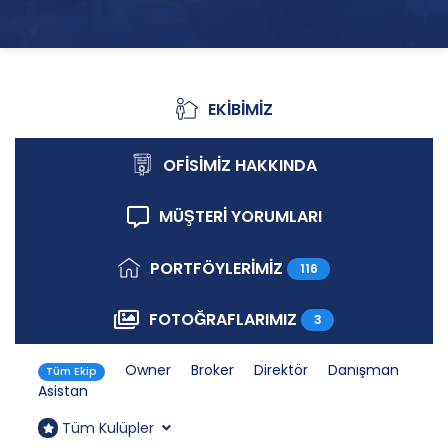
EKİBİMİZ
Ekibimiz
OFİSİMİZ HAKKINDA
Ofisimiz Hakkında
MÜŞTERİ YORUMLARI
Müşteri Yorumları
PORTFÖYLERİMİZ
116
Portföylerimiz
FOTOĞRAFLARIMIZ
3
Fotoğraflarımız
Owner
Broker
Direktör
Danışman
Tüm Ekip
Asistan
Tüm Kulüpler