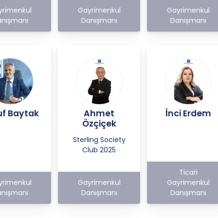
yrimenkul
Gayrimenkul
Gayrimenkul
nışmanı
Danışmanı
Danışmanı
uf Baytak
Ahmet
İnci Erdem
Özçiçek
Sterling Society
Club 2025
Ticari
yrimenkul
Gayrimenkul
Gayrimenkul
nışmanı
Danışmanı
Danışmanı