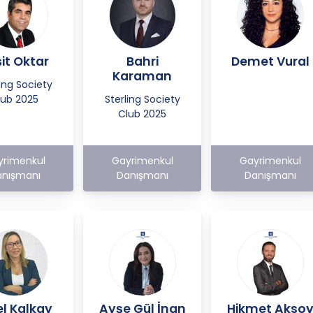
it Oktar
Bahri
Demet Vural
Karaman
ling Society
lub 2025
Sterling Society
Club 2025
yrimenkul
Gayrimenkul
Gayrimenkul
nışmanı
Danışmanı
Danışmanı
l Kalkay
Ayşe Gül İnan
Hikmet Akso