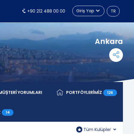
Giriş Yap
+90 212 488 00 00
TR
Ankara
MÜŞTERİ YORUMLARI
PORTFÖYLERİMİZ
126
Müşteri Yorumları
Portföylerimiz
Z
14
larımız
Tüm Kulüpler