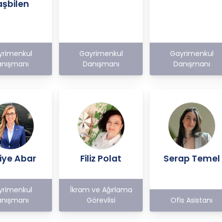
aşbilen
yrimenkul
Gayrimenkul
Gayrimenkul
nışmanı
Danışmanı
Danışmanı
iye Abar
Filiz Polat
Serap Temel
yrimenkul
İkram ve Ağırlama
nışmanı
Görevlisi
Ofis Asistanı