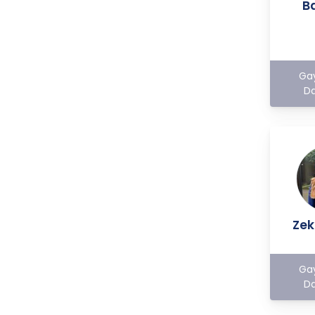
B
kişisel verileri işleme amacı dışında
kullanmayacaktır.
2. Kişisel Verilerin Doğru ve
Gerektiğinde Güncel Olmasını
Ga
Sağlama
Da
CB Gayrimenkul Franchising
Pazarlama ve Danışmanlık
Hizmetleri A.Ş.; kişisel veri
sahiplerinin temel haklarını ve kendi
meşru menfaatlerini dikkate alarak
işlediği kişisel verilerin doğru ve
güncel olmasını sağlamakla ve bu
doğrultuda gerekli tedbirleri almak
Zek
için gerekli sistemleri kurmakla
yükümlüdür.
3. Belirli, Açık ve Meşru Amaçlarla
Ga
İşleme
Da
CB Gayrimenkul Franchising