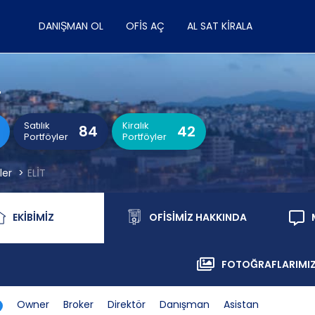
DANIŞMAN OL
OFIS AÇ
AL SAT KIRALA
T
Satılık
Kiralık
84
42
Portföyler
Portföyler
ler
ELİT
EKİBİMİZ
OFİSİMİZ HAKKINDA
Ekibimiz
Ofisimiz Hakkında
FOTOĞRAFLARIMI
Fotoğraf
Owner
Broker
Direktör
Danışman
Asistan