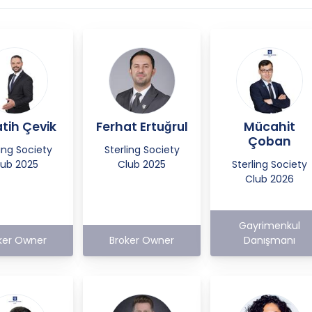
atih Çevik
Ferhat Ertuğrul
Mücahit
Çoban
ling Society
Sterling Society
lub 2025
Club 2025
Sterling Society
Club 2026
Gayrimenkul
ker Owner
Broker Owner
Danışmanı