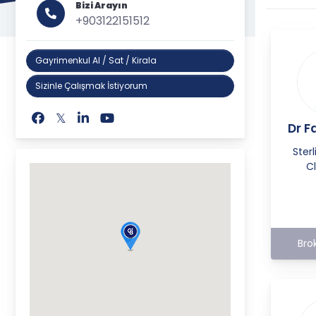
Bizi Arayın
+903122151512
Gayrimenkul Al / Sat / Kirala
Sizinle Çalışmak İstiyorum
Dr F
Ster
C
Bro