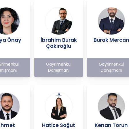
ya Önay
İbrahim Burak
Burak Merca
Çakıroğlu
yrimenkul
Gayrimenkul
Gayrimenkul
nışmanı
Danışmanı
Danışmanı
Ahmet
Hatice Sağut
Kenan Torun