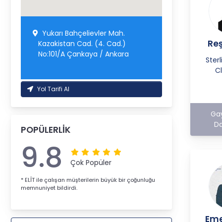
Yukarı Bahçelievler Mah.
Reş
Kazakistan Cad. (4. Cad.)
No:101/A Çankaya / Ankara
Ster
C
Yol Tarifi Al
Ga
Da
POPÜLERLİK
9.8
Çok Popüler
* ELİT ile çalışan müşterilerin büyük bir çoğunluğu
memnuniyet bildirdi.
Eme