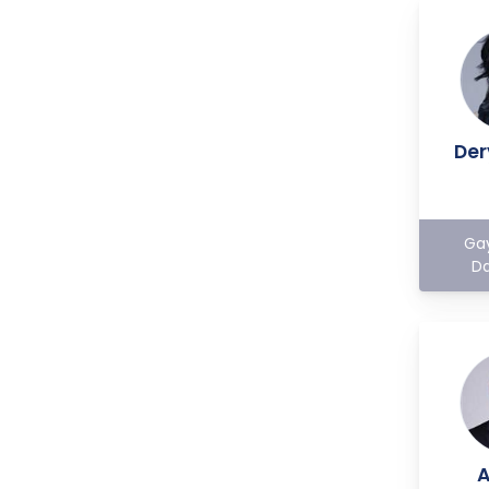
ilke ve hükümlere uygun olarak
işlenecektir. Bu kapsamda, CB
Gayrimenkul Franchising Pazarlama
ve Danışmanlık Hizmetleri A.Ş.; KVKK
ile ilgili uluslararası ve ulusal
mevzuata uygun olarak kişisel
Der
verilerin işlenmesinde aşağıda
sıralanan ilkelere uygun hareket
etmektedir.
1. Hukuka ve Dürüstlük Kuralına
Ga
Uygun Kişisel Veri İşleme
Da
Faaliyetlerinde Bulunma
CB Gayrimenkul Franchising
Pazarlama ve Danışmanlık
Hizmetleri A.Ş.; kişisel verilerin
işlenmesi faaliyetleri kapsamında
hukuka ve dürüstlük kurallarına
uygun hareket etmekle
yükümlüdür. Bu kapsamda, orantılılık
gereklilikleri dikkate alınacakve