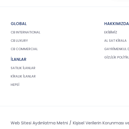
Pazarlama ve Danışmanlık
Hizmetleri A.Ş.; kişisel verilerin hangi
amaçla işleneceğini belirlemekle ve
bu amaçları kişisel veriler
GLOBAL
HAKKIMIZDA
işlenmeden önce veri sahiplerinin
CB INTERNATIONAL
EKİBİMİZ
bilgisine sunmakla yükümlüdür.
Kişisel veriler belirtilen meşru ve
CB LUXURY
AL SAT KİRALA
hukuka uygun amaçlar dışında
CB COMMERCIAL
GAYRİMENKUL 
işlenmeyecektir..
GİZLİLİK POLİTİ
İLANLAR
4. İşlendikleri Amaçla Bağlantılı,
SATILIK İLANLAR
Sınırlı ve Ölçülü Olma
KİRALIK İLANLAR
CB Gayrimenkul Franchising
HEPSİ
Pazarlama ve Danışmanlık
Hizmetleri A.Ş.; kişisel verileri
belirlenen amaçların
gerçekleştirilmesine elverişli bir
biçimde işleyecek ve amacın
gerçekleştirilmesi ile ilgili olmayan
veya ihtiyaç duyulmayan kişisel
Web Sitesi Aydınlatma Metni
Kişisel Verilerin Korunması ve
verilerin işlenmesinden kaçınacaktır.