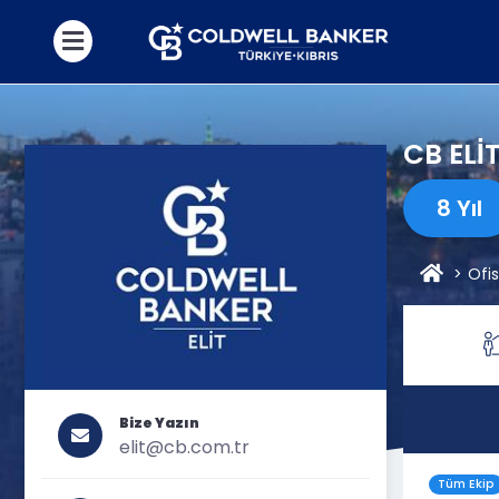
CB ELİ
8 Yıl
Ofis
Bize Yazın
elit@cb.com.tr
Tüm Ekip