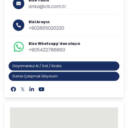
Bize Yazın
anka@cb.com.tr
Bizi Arayın
+902865020220
Bize Whatsapp'dan ulaşın
+905422786860
Gayrimenkul Al / Sat / Kirala
Sizinle Çalışmak İstiyorum