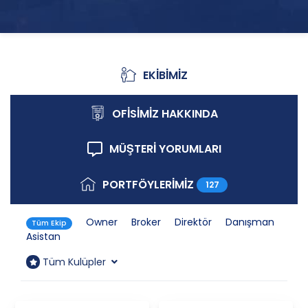
EKİBİMİZ
Ekibimiz
OFİSİMİZ HAKKINDA
Ofisimiz Hakkında
MÜŞTERİ YORUMLARI
Müşteri Yorumları
PORTFÖYLERİMİZ
127
Portföylerimiz
Owner
Broker
Direktör
Danışman
Tüm Ekip
Asistan
Tüm Kulüpler