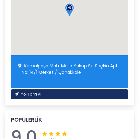
Kemalpaşa Mah. Molla Yakup Sk. Seçkin Apt.
No: 14/1 Merkez / Çanakkale
Yol Tarifi Al
POPÜLERLİK
9.0