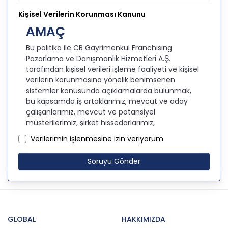
Kişisel Verilerin Korunması Kanunu
AMAÇ
Bu politika ile CB Gayrimenkul Franchising
Pazarlama ve Danışmanlık Hizmetleri A.Ş.
tarafından kişisel verileri işleme faaliyeti ve kişisel
verilerin korunmasına yönelik benimsenen
sistemler konusunda açıklamalarda bulunmak,
bu kapsamda iş ortaklarımız, mevcut ve aday
çalışanlarımız, mevcut ve potansiyel
müşterilerimiz, şirket hissedarlarımız,
ziyaretçilerimiz ve üçüncü kişiler başta olmak
Verilerimin işlenmesine izin veriyorum
üzer kişisel verileri şirketimiz tarafından işlenen
kişilerin bilgilendirilerek şeffaflığın sağlanması
Soruyu Gönder
amaçlanmaktadır.
KİŞİSEL VERİLERİN İŞLENMESİ
İLKELERİ
KVKK’ya uyumluluğun sağlanması için CB
GLOBAL
HAKKIMIZDA