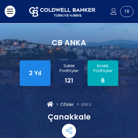
TR
CB ANKA
Satılık
Kiralık
Portföyler
Portföyler
2 Yıl
121
6
Ofisler
ANKA
Çanakkale