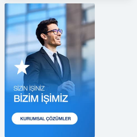
yükümlüdür. Bu kapsamda, orantılılık gereklilikleri
dikkate alınacakve kişisel verileri işleme amacı
dışında kullanmayacaktır.
2. Kişisel Verilerin Doğru ve Gerektiğinde
Güncel Olmasını Sağlama
CB Gayrimenkul Franchising Pazarlama ve
Danışmanlık Hizmetleri A.Ş.; kişisel veri sahiplerinin
temel haklarını ve kendi meşru menfaatlerini
dikkate alarak işlediği kişisel verilerin doğru ve
güncel olmasını sağlamakla ve bu doğrultuda
gerekli tedbirleri almak için gerekli sistemleri
kurmakla yükümlüdür.
3. Belirli, Açık ve Meşru Amaçlarla İşleme
CB Gayrimenkul Franchising Pazarlama ve
Danışmanlık Hizmetleri A.Ş.; kişisel verilerin hangi
amaçla işleneceğini belirlemekle ve bu amaçları
kişisel veriler işlenmeden önce veri sahiplerinin
bilgisine sunmakla yükümlüdür. Kişisel veriler