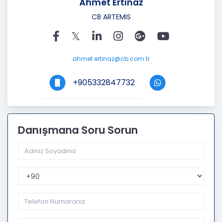
Ahmet Ertınaz
CB ARTEMIS
ahmet.ertinaz@cb.com.tr
+905332847732
Danışmana Soru Sorun
Telefon Kodu