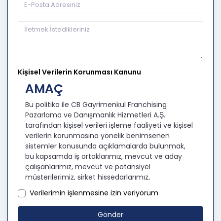
Kişisel Verilerin Korunması Kanunu
AMAÇ
Bu politika ile CB Gayrimenkul Franchising
Pazarlama ve Danışmanlık Hizmetleri A.Ş.
tarafından kişisel verileri işleme faaliyeti ve kişisel
verilerin korunmasına yönelik benimsenen
sistemler konusunda açıklamalarda bulunmak,
bu kapsamda iş ortaklarımız, mevcut ve aday
çalışanlarımız, mevcut ve potansiyel
müşterilerimiz, şirket hissedarlarımız,
ziyaretçilerimiz ve üçüncü kişiler başta olmak
Verilerimin işlenmesine izin veriyorum
üzer kişisel verileri şirketimiz tarafından işlenen
kişilerin bilgilendirilerek şeffaflığın sağlanması
Gönder
amaçlanmaktadır.