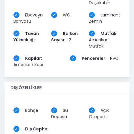
Duşakabin
Ebeveyn
WC
Laminant
Banyosu
Zemin
Tavan
Balkon
Mutfak:
Yüksekliği:
Sayısı:
2
Amerikan
Mutfak
Kapılar:
Pencereler:
PVC
Amerikan Kapı
DIŞ ÖZELLİKLER
Bahçe
Su
Açık
Deposu
Otopark
Dış Cephe: