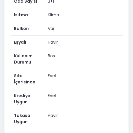
Kayıt Belgesi Bulunmaktadır.
Oda Sayısı
3+1
Isıtma
Klima
Balkon
Var
Eşyalı
Hayır
Kullanım
Boş
Durumu
Site
Evet
İçerisinde
Krediye
Evet
Uygun
Takasa
Hayır
Uygun