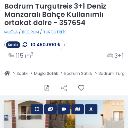
Bodrum Turgutreis 3+1 Deniz
Manzaralı Bahçe Kullanımlı
ortakat daire - 357654
MUĞLA
/
BODRUM
/
TURGUTREİS
10.450.000 ₺
Satılık
2
115 m
3+1
Satılık
Muğla Satılık
Bodrum Satılık
Bodrum Turgutr