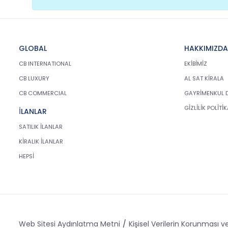
GLOBAL
HAKKIMIZDA
CB INTERNATIONAL
EKİBİMİZ
CB LUXURY
AL SAT KİRALA
CB COMMERCIAL
GAYRİMENKUL 
GİZLİLİK POLİTİ
İLANLAR
SATILIK İLANLAR
KİRALIK İLANLAR
HEPSİ
Web Sitesi Aydınlatma Metni
Kişisel Verilerin Korunması ve