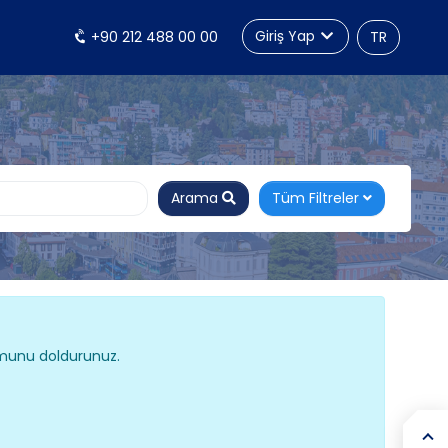
Giriş Yap
+90 212 488 00 00
TR
Arama
Tüm Filtreler
ormunu doldurunuz.