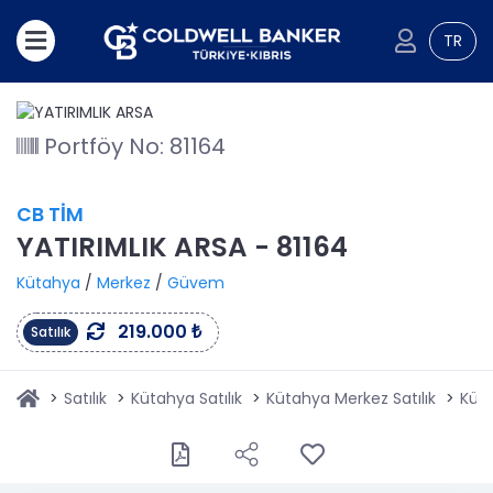
TR
Portföy No: 81164
CB TİM
YATIRIMLIK ARSA - 81164
Kütahya
/
Merkez
/
Güvem
219.000 ₺
Satılık
Satılık
Kütahya Satılık
Kütahya Merkez Satılık
Küta