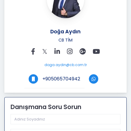
Doğa Aydın
CB TİM
doga.aydin@cb.com.tr
+905065704942
Danışmana Soru Sorun