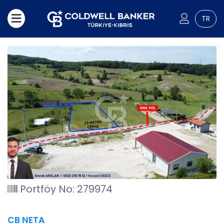
TR
Portföy No: 279974
CB NETA