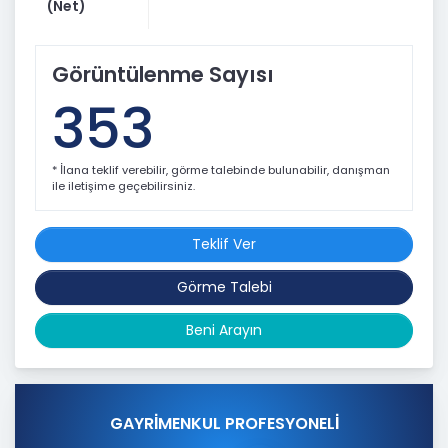
Sizde Gayrimenkulleriniz İçin Arayınız…
(Net)
Coldwel Banker Neta Gayrimenkul
Görüntülenme Sayısı
Emrah Arslan
353
0 532 219 76 12
* İlana teklif verebilir, görme talebinde bulunabilir, danışman
ile iletişime geçebilirsiniz.
Teklif Ver
Görme Talebi
Beni Arayın
GAYRİMENKUL PROFESYONELİ