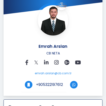
Emrah Arslan
CB NETA
emrah.arslan@cb.com.tr
+905322197612