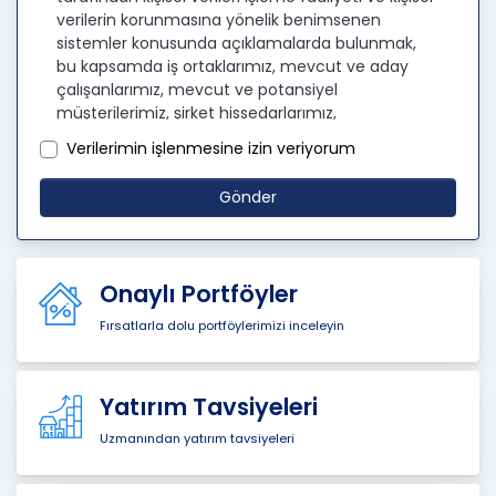
verilerin korunmasına yönelik benimsenen
sistemler konusunda açıklamalarda bulunmak,
bu kapsamda iş ortaklarımız, mevcut ve aday
çalışanlarımız, mevcut ve potansiyel
müşterilerimiz, şirket hissedarlarımız,
ziyaretçilerimiz ve üçüncü kişiler başta olmak
Verilerimin işlenmesine izin veriyorum
üzer kişisel verileri şirketimiz tarafından işlenen
kişilerin bilgilendirilerek şeffaflığın sağlanması
Gönder
amaçlanmaktadır.
KİŞİSEL VERİLERİN İŞLENMESİ
İLKELERİ
Onaylı Portföyler
KVKK’ya uyumluluğun sağlanması için CB
Fırsatlarla dolu portföylerimizi inceleyin
Gayrimenkul Franchising Pazarlama ve
Danışmanlık Hizmetleri A.Ş. tarafından kişisel
veriler mevzuatta öngörülen genel ilke ve
Yatırım Tavsiyeleri
hükümlere uygun olarak işlenecektir. Bu
kapsamda, CB Gayrimenkul Franchising
Uzmanından yatırım tavsiyeleri
Pazarlama ve Danışmanlık Hizmetleri A.Ş.; KVKK ile
ilgili uluslararası ve ulusal mevzuata uygun olarak