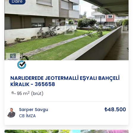
Daire
İZMİR
/
NARLIDERE
/
YENİKALE
NARLIDEREDE JEOTERMALLİ EŞYALI BAHÇELİ
KİRALIK - 365658
2
95 m
(brüt)
₺48.500
Sarper Savgu
CB İMZA