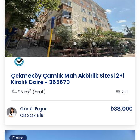
İSTANBUL
/
ÇEKMEKÖY
/
ÇEKMEKÖY
Çekmeköy Çamlık Mah Akbirlik Sitesi 2+1
Kiralık Daire - 365670
2
95 m
(brüt)
2+1
₺38.000
Gönül Ergün
CB SÖZ BİR
Daire