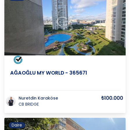
İSTANBUL
/
BAŞAKŞEHİR
/
İKİTELLİ-2
AĞAOĞLU MY WORLD - 365671
₺100.000
Nuretdin Karaköse
CB BRIDGE
Daire