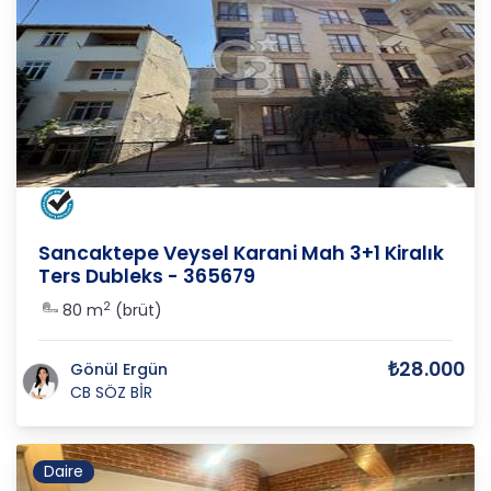
İSTANBUL
/
SANCAKTEPE
/
VEYSEL KARANİ
Sancaktepe Veysel Karani Mah 3+1 Kiralık
Ters Dubleks - 365679
2
80 m
(brüt)
₺28.000
Gönül Ergün
CB SÖZ BİR
Daire