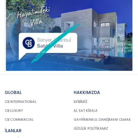
GLOBAL
HAKKIMIZDA
CB INTERNATIONAL
EKİBİMİZ
CB LUXURY
AL SAT KİRALA
CB COMMERCIAL
GAYRİMENKUL DANIŞMANI OLMAK
GİZLİLİK POLİTİKAMIZ
İLANLAR