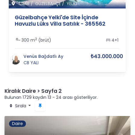
İZMİR
/
GÜZELBAHÇE
/
YELKİ
Güzelbahçe Yelki'de Site İçinde
Havuzlu Lüks Villa Satılık - 365562
2
300 m
(brüt)
4+1
₺43.000.000
Venüs Bağdatlı Ay
CB YALI
Kiralık Daire > Sayfa 2
Bulunan 1729 kaydın 13 - 24 arası gösteriliyor.
Sırala
Daire