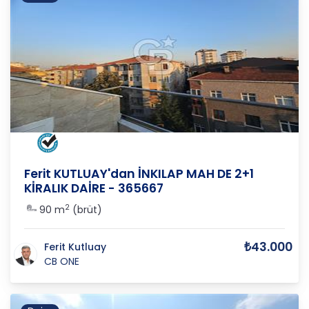
İSTANBUL
/
ÜMRANİYE
/
İNKILAP
Ferit KUTLUAY'dan İNKILAP MAH DE 2+1
KİRALIK DAİRE - 365667
2
90 m
(brüt)
₺43.000
Ferit Kutluay
CB ONE