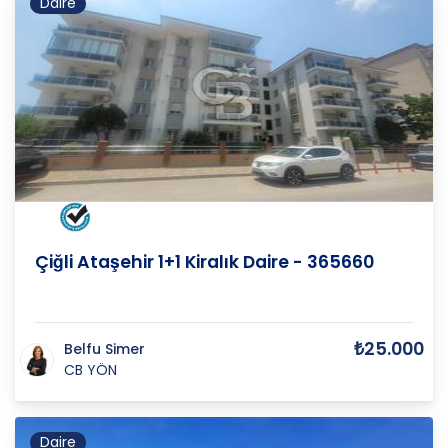
Daire
İZMİR
/
ÇİĞLİ
/
BÜYÜK ÇİĞLİ
Çiğli Ataşehir 1+1 Kiralık Daire - 365660
₺25.000
Belfu Simer
CB YÖN
Daire