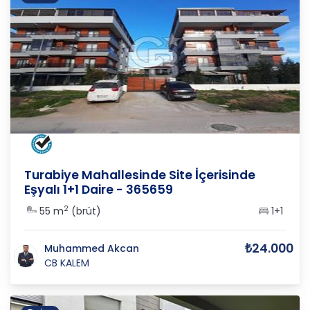
İZMİR
/
SEFERİHİSAR
/
ÇOLAKİBRAHİM
Turabiye Mahallesinde Site İçerisinde
Eşyalı 1+1 Daire - 365659
2
55 m
(brüt)
1+1
₺24.000
Muhammed Akcan
CB KALEM