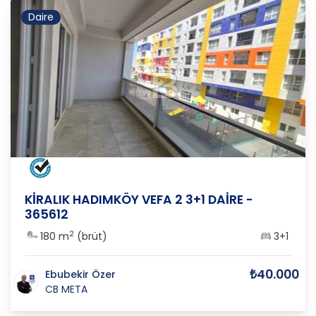
Daire
İSTANBUL
/
ARNAVUTKÖY
/
HADIMKÖY
KİRALIK HADIMKÖY VEFA 2 3+1 DAİRE -
365612
2
180 m
(brüt)
3+1
₺40.000
Ebubekir Özer
CB META