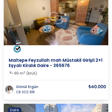
İSTANBUL
/
MALTEPE
/
MALTEPE
Maltepe Feyzullah mah Müstakil Girişli 2+1
Eşyalı Kiralık Daire - 365676
2
60 m
(brüt)
₺40.000
Gönül Ergün
CB SÖZ BİR
Daire