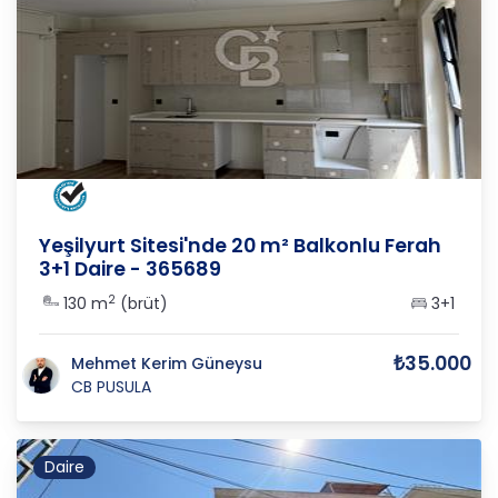
ORDU
/
ALTINORDU
/
CUMHURİYET
Yeşilyurt Sitesi'nde 20 m² Balkonlu Ferah
3+1 Daire - 365689
2
130 m
(brüt)
3+1
₺35.000
Mehmet Kerim Güneysu
CB PUSULA
Daire