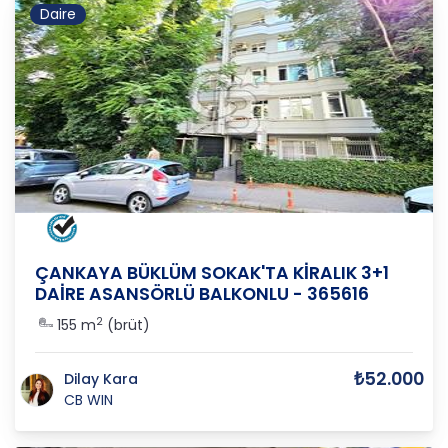
Daire
ANKARA
/
ÇANKAYA
/
KAVAKLI DERE
ÇANKAYA BÜKLÜM SOKAK'TA KİRALIK 3+1
DAİRE ASANSÖRLÜ BALKONLU - 365616
2
155 m
(brüt)
₺52.000
Dilay Kara
CB WIN