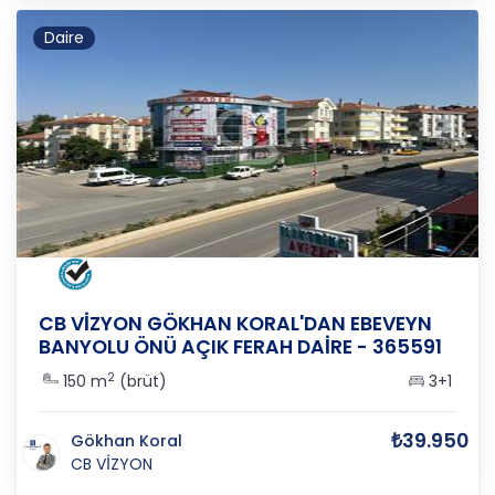
Daire
ANKARA
/
GÖLBAŞI
/
KARŞIYAKA
CB VİZYON GÖKHAN KORAL'DAN EBEVEYN
BANYOLU ÖNÜ AÇIK FERAH DAİRE - 365591
2
150 m
(brüt)
3+1
₺39.950
Gökhan Koral
CB VİZYON