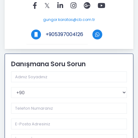
gungor.karatas@cb.com.tr
+905397004126
Danışmana Soru Sorun
Telefon Kodu