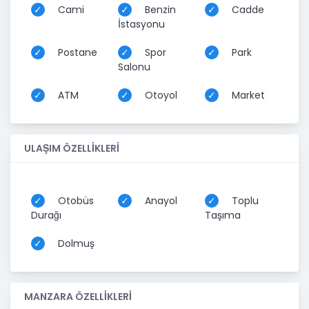
Cami
Benzin
Cadde
İstasyonu
Postane
Spor
Park
Salonu
ATM
Otoyol
Market
ULAŞIM ÖZELLİKLERİ
Otobüs
Anayol
Toplu
Durağı
Taşıma
Dolmuş
MANZARA ÖZELLİKLERİ