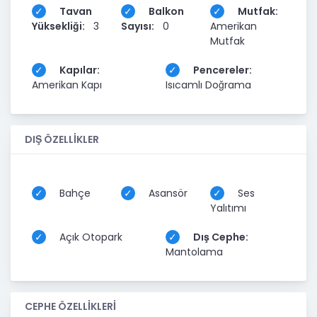
✓ Seyrek bölgesinin gelişmeye devam etmesi
Tavan
Balkon
Mutfak:
Yüksekliği:
3
Sayısı:
0
Amerikan
✓ Yatırım amaçlı alımlara uygun lokasyon
Mutfak
✓ Ulaşım ağlarına yakınlık
Kapılar:
Pencereler:
Tehditler (Threats)
Amerikan Kapı
Isıcamlı Doğrama
• Bölgede artan yeni konut stoğu
• Yatırımcıların kira geri dönüş süresine odaklanması
DIŞ ÖZELLİKLER
Bahçe
Asansör
Ses
Yalıtımı
Açık Otopark
Dış Cephe:
Mantolama
CEPHE ÖZELLİKLERİ