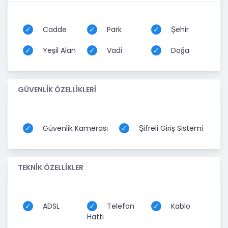
Cadde
Park
Şehir
Yeşil Alan
Vadi
Doğa
GÜVENLİK ÖZELLİKLERİ
Güvenlik Kamerası
Şifreli Giriş Sistemi
TEKNİK ÖZELLİKLER
ADSL
Telefon
Kablo
Hattı