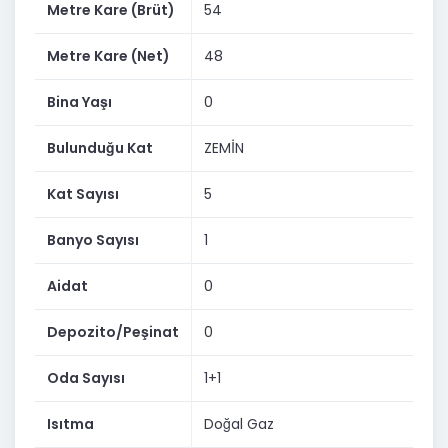
• Yaklaşık 3 Metre Tavan Yüksekliği
Metre Kare (Brüt)
54
• Laminant Zeminler
Metre Kare (Net)
48
• Doğalgaz Hattı Hazır
Bina Yaşı
0
• Petekler Takılı
Bulunduğu Kat
ZEMİN
• Kombi ve Ankastre Eksiktir
• Sıfır Yapı
Kat Sayısı
5
• Havadar ve Fonksiyonel Kullanım
Banyo Sayısı
1
LOKASYON AVANTAJLARI
Aidat
0
• Seyrek Köy Meydanı → 155 m
Depozito/Peşinat
0
• Seyrek İlköğretim Okulu → 180 m
• Ana Cadde → 180 m
Oda Sayısı
1+1
• Marketler → 160 m
Isıtma
Doğal Gaz
• Öğrenci Yurtları → 350 m