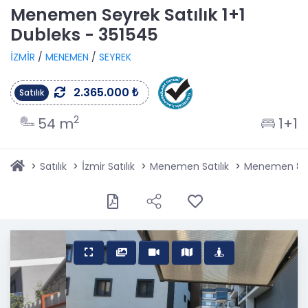
Menemen Seyrek Satılık 1+1
Dubleks - 351545
İZMİR
/
MENEMEN
/
SEYREK
2.365.000 ₺
Satılık
2
54 m
1+1
Satılık
İzmir Satılık
Menemen Satılık
Menemen 85. 