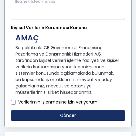
Kişisel Verilerin Korunması Kanunu
AMAÇ
Bu politika ile CB Gayrimenkul Franchising
Pazarlama ve Danışmanlık Hizmetleri A.Ş.
tarafından kişisel verileri işleme faaliyeti ve kişisel
verilerin korunmasına yönelik benimsenen
sistemler konusunda açıklamalarda bulunmak,
bu kapsamda iş ortaklarımız, mevcut ve aday
çalışanlarımız, mevcut ve potansiyel
müşterilerimiz, şirket hissedarlarımız,
ziyaretçilerimiz ve üçüncü kişiler başta olmak
Verilerimin işlenmesine izin veriyorum
üzer kişisel verileri şirketimiz tarafından işlenen
kişilerin bilgilendirilerek şeffaflığın sağlanması
Gönder
amaçlanmaktadır.
KİŞİSEL VERİLERİN İŞLENMESİ