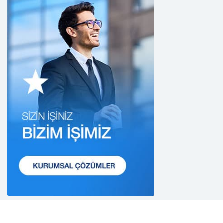
dışında kullanmayacaktır.
2. Kişisel Verilerin Doğru ve Gerektiğinde
Güncel Olmasını Sağlama
CB Gayrimenkul Franchising Pazarlama ve
Danışmanlık Hizmetleri A.Ş.; kişisel veri sahiplerinin
temel haklarını ve kendi meşru menfaatlerini
dikkate alarak işlediği kişisel verilerin doğru ve
güncel olmasını sağlamakla ve bu doğrultuda
gerekli tedbirleri almak için gerekli sistemleri
kurmakla yükümlüdür.
3. Belirli, Açık ve Meşru Amaçlarla İşleme
CB Gayrimenkul Franchising Pazarlama ve
Danışmanlık Hizmetleri A.Ş.; kişisel verilerin hangi
amaçla işleneceğini belirlemekle ve bu amaçları
kişisel veriler işlenmeden önce veri sahiplerinin
bilgisine sunmakla yükümlüdür. Kişisel veriler
belirtilen meşru ve hukuka uygun amaçlar
dışında işlenmeyecektir..