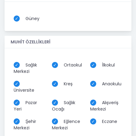
Güney
MUHİT ÖZELLİKLERİ
Sağlık
Ortaokul
İlkokul
Merkezi
Kreş
Anaokulu
Üniversite
Pazar
Sağlık
Alışveriş
Yeri
Ocağı
Merkezi
Şehir
Eğlence
Eczane
Merkezi
Merkezi