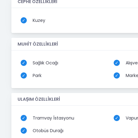
CEPHE ÖZELLİKLERİ
Coldwell Banker Rich Gayrimenkul
Kuzey
MUHİT ÖZELLİKLERİ
Sağlık Ocağı
Alışve
Park
Marke
ULAŞIM ÖZELLİKLERİ
Tramvay İstasyonu
Vapur 
Otobüs Durağı