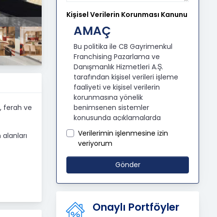
Kişisel Verilerin Korunması Kanunu
AMAÇ
Bu politika ile CB Gayrimenkul
Franchising Pazarlama ve
Danışmanlık Hizmetleri A.Ş.
tarafından kişisel verileri işleme
faaliyeti ve kişisel verilerin
korunmasına yönelik
benimsenen sistemler
, ferah ve
konusunda açıklamalarda
bulunmak, bu kapsamda iş
Verilerimin işlenmesine izin
 alanları
ortaklarımız, mevcut ve aday
veriyorum
çalışanlarımız, mevcut ve
potansiyel müşterilerimiz, şirket
Gönder
hissedarlarımız, ziyaretçilerimiz
ve üçüncü kişiler başta olmak
üzer kişisel verileri şirketimiz
tarafından işlenen kişilerin
Onaylı Portföyler
bilgilendirilerek şeffaflığın