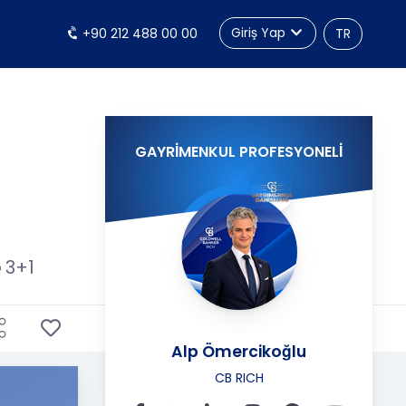
Giriş Yap
+90 212 488 00 00
TR
GAYRİMENKUL PROFESYONELİ
3+1
Alp Ömercikoğlu
CB RICH