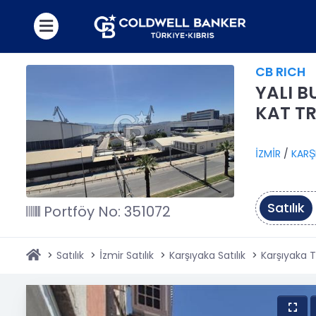
CB RICH
YALI B
KAT TR
İZMİR
/
KARŞ
Satılık
Portföy No: 351072
Satılık
İzmir Satılık
Karşıyaka Satılık
Karşıyaka T