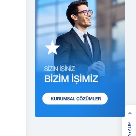
etmektedir.
1. Hukuka ve Dürüstlük
Kuralına Uygun Kişisel Veri
İşleme Faaliyetlerinde
Bulunma
CB Gayrimenkul Franchising
Pazarlama ve Danışmanlık
Hizmetleri A.Ş.; kişisel verilerin
işlenmesi faaliyetleri
kapsamında hukuka ve
dürüstlük kurallarına uygun
hareket etmekle yükümlüdür.
Bu kapsamda, orantılılık
gereklilikleri dikkate alınacakve
kişisel verileri işleme amacı
dışında kullanmayacaktır.
2. Kişisel Verilerin Doğru ve
Gerektiğinde Güncel Olmasını
Sağlama