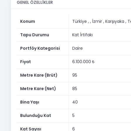
• 6 katlı binanın 5. katı
GENEL ÖZELLİKLER
• Deniz manzaralı
Konum
Türkiye ,
, İzmir
, Karşıyaka
, 
• Yalı dairesi
• Doğalgaz mevcut
Tapu Durumu
Kat İrtifakı
• Asansör var
Portföy Kategorisi
Daire
• 40 yıllık bina
Fiyat
6.100.000 ₺
• Ferah ve kullanışlı iç hacim
Metre Kare (Brüt)
95
• Merkezi konum avantajı
Konum Avantajları
Metre Kare (Net)
85
Daire, Karşıyaka’nın en değerli akslarından biri olan Yalı
Bina Yaşı
40
konumdadır.
• En yakın otobüs durağına yaklaşık 1-2 dakika yürüme 
Bulunduğu Kat
5
• Alaybey Tramvay durağına yaklaşık 105 metre
Kat Sayısı
6