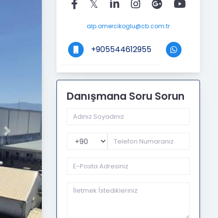
alp.omercikoglu@cb.com.tr
+905544612955
Danışmana Soru Sorun
Next
Telefon Kodu