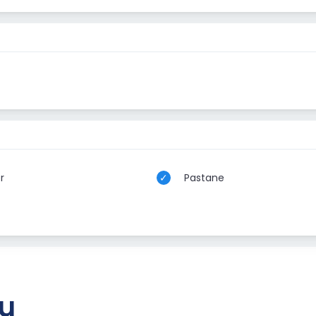
r
Pastane
lu