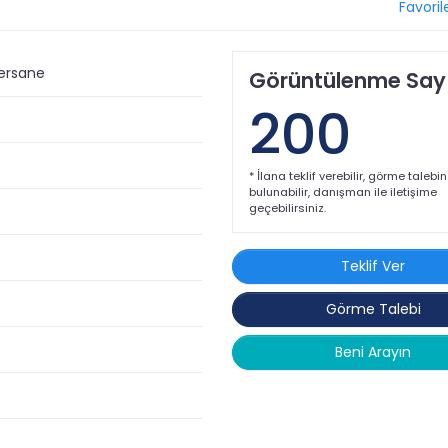
Favoril
Tersane
Görüntülenme Sayı
200
* İlana teklif verebilir, görme talebi
bulunabilir, danışman ile iletişime
geçebilirsiniz.
Teklif Ver
Görme Talebi
 Bulvarı üzerinde, günlük yaşamı kolaylaştıran birçok noktaya yakın
Beni Arayın
mesafesinde