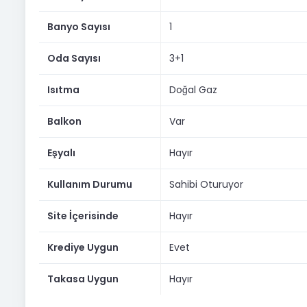
• Alaybey İZBAN durağına yaklaşık 700 metre
Banyo Sayısı
1
• Karşıyaka İskele / Vapur hattına yaklaşık 770 metre
Oda Sayısı
3+1
• Anadolu Caddesi’ne çok yakın konumda
• Sahil yürüyüş alanlarına, kafe ve sosyal yaşam noktal
Isıtma
Doğal Gaz
Çevrede Neler Var?
Balkon
Var
Konum olarak hem sahil yaşamına hem de şehir içi ulaşı
Eşyalı
Hayır
Yakın çevrede;
Kullanım Durumu
Sahibi Oturuyor
• Marketler
• Eczaneler
Site İçerisinde
Hayır
• Okullar
Krediye Uygun
Evet
• Aile sağlığı merkezi
Takasa Uygun
Hayır
• Toplu taşıma durakları