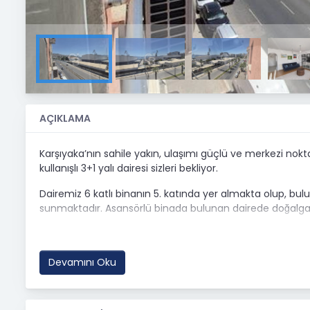
AÇIKLAMA
Karşıyaka’nın sahile yakın, ulaşımı güçlü ve merkezi nokt
kullanışlı 3+1 yalı dairesi sizleri bekliyor.
Dairemiz 6 katlı binanın 5. katında yer almakta olup, bu
sunmaktadır. Asansörlü binada bulunan dairede doğalg
Daire Özellikleri
• 3+1 kullanım planı
Devamını Oku
• Brüt 95 m² / Net 85 m²