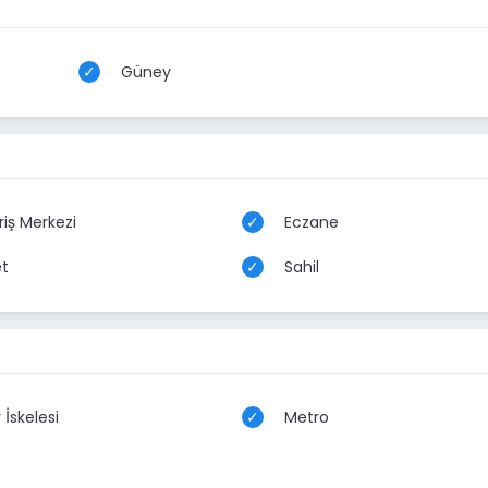
Güney
riş Merkezi
Eczane
t
Sahil
İskelesi
Metro