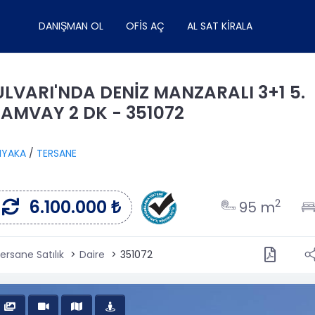
DANIŞMAN OL
OFIS AÇ
AL SAT KIRALA
ULVARI'NDA DENİZ MANZARALI 3+1 5.
AMVAY 2 DK - 351072
IYAKA
/
TERSANE
6.100.000 ₺
2
95 m
ersane Satılık
Daire
351072