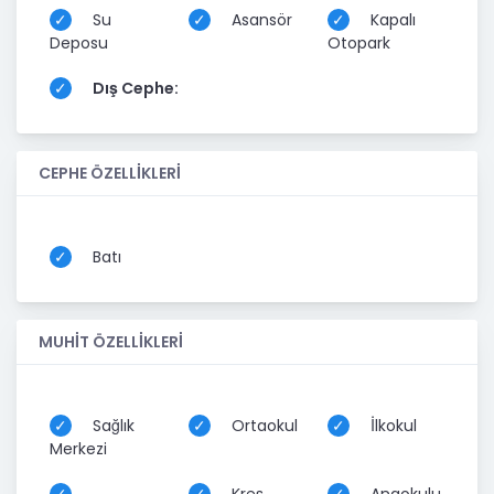
Su
Asansör
Kapalı
Deposu
Otopark
Dış Cephe:
CEPHE ÖZELLİKLERİ
Batı
MUHİT ÖZELLİKLERİ
Sağlık
Ortaokul
İlkokul
Merkezi