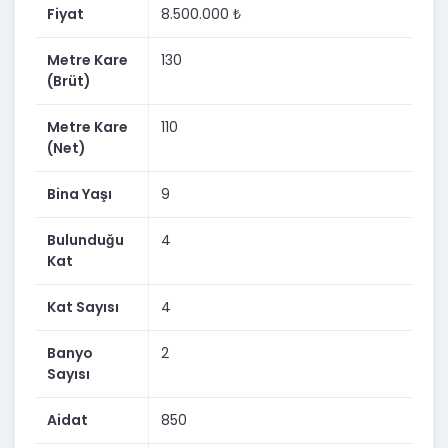
Fiyat
8.500.000 ₺
de yatırım amacıyla değerlendirilebilecek niteliktedir.
Detaylı bilgi almak ve yerinde sunum için bizimle
Metre Kare
130
iletişime geçebilirsiniz.
(Brüt)
📞 Detaylı bilgi ve randevu için arayabilirsiniz.
Metre Kare
110
(Net)
Bina Yaşı
9
Bulunduğu
4
Kat
Kat Sayısı
4
Banyo
2
Sayısı
Aidat
850