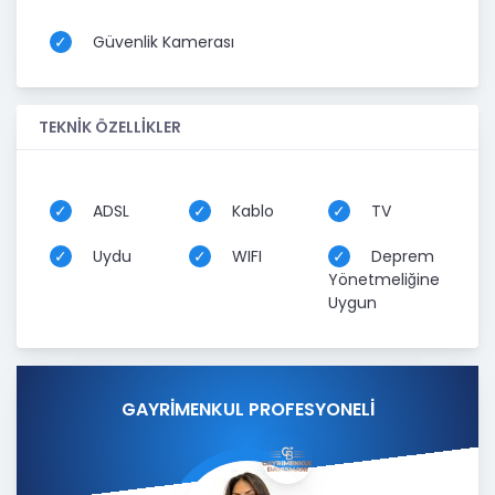
Güvenlik Kamerası
TEKNİK ÖZELLİKLER
ADSL
Kablo
TV
Uydu
WIFI
Deprem
Yönetmeliğine
Uygun
GAYRİMENKUL PROFESYONELİ