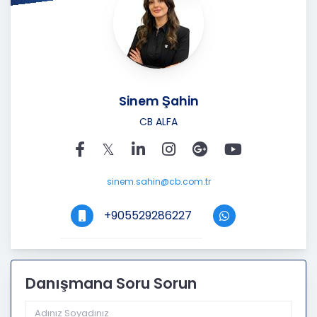
Sinem Şahin
CB ALFA
sinem.sahin@cb.com.tr
+905529286227
Danışmana Soru Sorun