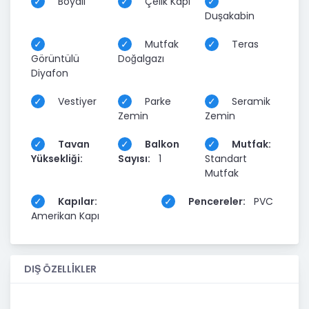
Boyalı
Çelik Kapı
Duşakabin
Mutfak
Teras
Görüntülü
Doğalgazı
Diyafon
Vestiyer
Parke
Seramik
Zemin
Zemin
Tavan
Balkon
Mutfak:
Yüksekliği:
Sayısı:
1
Standart
Mutfak
Kapılar:
Pencereler:
PVC
Amerikan Kapı
DIŞ ÖZELLİKLER