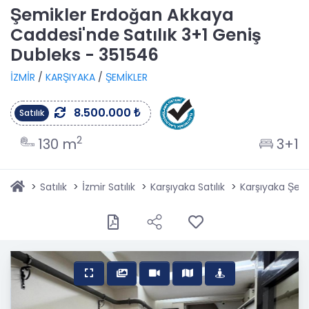
Şemikler Erdoğan Akkaya
Caddesi'nde Satılık 3+1 Geniş
Dubleks - 351546
İZMİR
/
KARŞIYAKA
/
ŞEMİKLER
8.500.000 ₺
Satılık
2
130 m
3+1
Satılık
İzmir Satılık
Karşıyaka Satılık
Karşıyaka Şemik