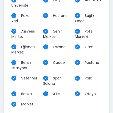
Kreş
Anaokulu
Üniversite
Pazar
Hastane
Sağlık
Yeri
Ocağı
Alışveriş
Şehir
Polis
Merkezi
Merkezi
Merkezi
Eğlence
Eczane
Cami
Merkezi
Benzin
Cadde
Postane
İstasyonu
Veteriner
Spor
Park
Salonu
Banka
ATM
Otoyol
Market