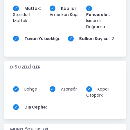
Mutfak:
Kapılar:
Standart
Amerikan Kapı
Pencereler:
Mutfak
Isıcamlı
Doğrama
Tavan Yüksekliği:
Balkon Sayısı:
2
DIŞ ÖZELLİKLER
Bahçe
Asansör
Kapalı
Otopark
Dış Cephe:
MUHİT ÖZELLİKLERİ