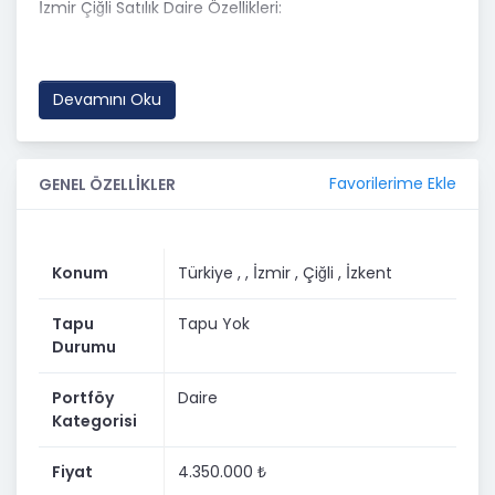
İzmir Çiğli Satılık Daire Özellikleri:
kapalı plan mutfaklı geniş salon
• Kullanışlı yatak odası
Devamını Oku
* Modern banyo
• Ferah ve fonksiyonel yerleşim
Favorilerime Ekle
GENEL ÖZELLİKLER
Site Özellikleri:
• Yüzme havuzu
Konum
Türkiye ,
, İzmir
, Çiğli
, İzkent
* 7/24 güvenlik
Tapu
Tapu Yok
* Otopark
Durumu
* Sosyal yaşam alanları
Portföy
Daire
Toplu ulaşım, marketler, okullar ve ana arterlere yakın
Kategorisi
konumuyla günlük yaşamı kolaylaştırırken, yatırım
değeri her geçen gün artmaktadır.
Fiyat
4.350.000 ₺