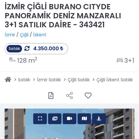
İZMİR ÇİĞLİ BURANO CITYDE
PANORAMİK DENİZ MANZARALI
3+1 SATILIK DAİRE - 343421
İzmir
/
Çiğli
/
İzkent
4.350.000 ₺
Satılık
2
128 m
3+1
Satılık
İzmir Satılık
Çiğli Satılık
Çiğli İzkent Satılık