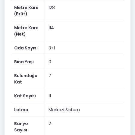
Detaylı bilgi ve yerinde sunum için benimle iletişime
Metre Kare
128
geçebilirsiniz.
(Brüt)
Metre Kare
114
(Net)
Oda Sayısı
3+1
Bina Yaşı
0
Bulunduğu
7
Kat
Kat Sayısı
11
Isıtma
Merkezi Sistem
Banyo
2
Sayısı