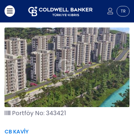
TR
Portföy No: 343421
CB KAVİY