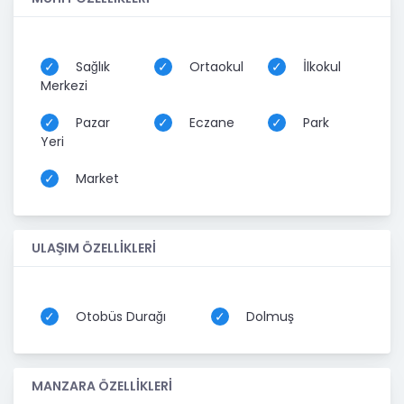
Sağlık
Ortaokul
İlkokul
Merkezi
Pazar
Eczane
Park
Yeri
Market
ULAŞIM ÖZELLİKLERİ
Otobüs Durağı
Dolmuş
MANZARA ÖZELLİKLERİ