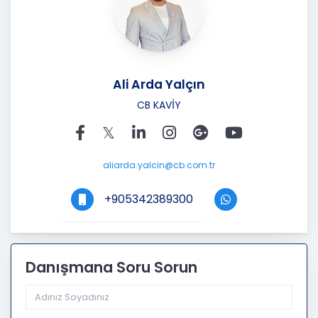
Ali Arda Yalçın
CB KAVİY
aliarda.yalcin@cb.com.tr
+905342389300
Danışmana Soru Sorun