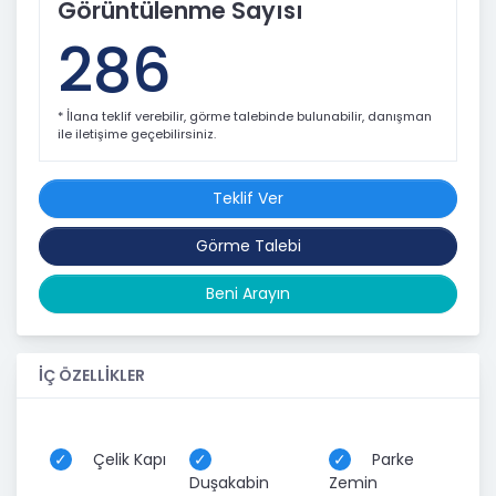
Görüntülenme Sayısı
286
* İlana teklif verebilir, görme talebinde bulunabilir, danışman
ile iletişime geçebilirsiniz.
Teklif Ver
Görme Talebi
Beni Arayın
İÇ ÖZELLİKLER
Çelik Kapı
Parke
Duşakabin
Zemin