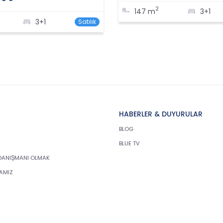
2
147 m
3+1
3+1
Satılık
HABERLER & DUYURULAR
BLOG
BLUE TV
DANIŞMANI OLMAK
KAMIZ