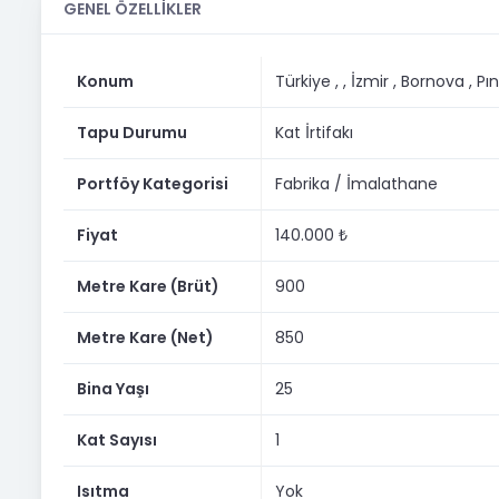
GENEL ÖZELLİKLER
ÖZELLİKLER
* Her biri 285 m² olmak üzere toplam 855 m² kullanım al
Konum
Türkiye ,
, İzmir
, Bornova
, Pı
* 110 m² ilave batar kat
Tapu Durumu
Kat İrtifakı
* 7,5 metre tavan yüksekliği
Portföy Kategorisi
Fabrika / İmalathane
* 8 ton kapasiteli köprülü vinç
* Hazır vinç ray sistemi
Fiyat
140.000 ₺
* Sanayi elektriği altyapısı
Metre Kare (Brüt)
900
* Kamyon ve yük araçlarının rahat giriş çıkış yapabileceğ
Metre Kare (Net)
850
* Soyunma odası ve WC
Bina Yaşı
25
* Batar katta 3 ayrı ofis
* Mutfak
Kat Sayısı
1
* 2 adet ilave WC
Isıtma
Yok