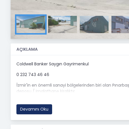
AÇIKLAMA
Coldwell Banker Saygın Gayrimenkul
0 232 743 46 46
İzmir'in en önemli sanayi bölgelerinden biri olan Pınarb
deposu / imalathane kiralıktır.
Taşınmaz; Pınar Süt ve Efes Fabrikaları arasında, ana ul
depolama ve lojistik faaliyetleri için önemli avantajlar s
Devamını Oku
Her biri 285 m² büyüklüğünde olan 3 bağımsız bölüm, ayrı
değerlendirilebilir.