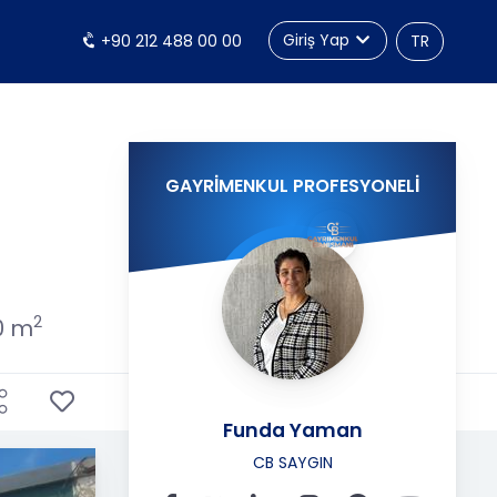
Giriş Yap
+90 212 488 00 00
TR
GAYRİMENKUL PROFESYONELİ
2
0 m
Funda Yaman
CB SAYGIN