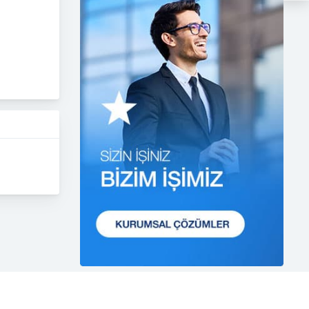
etmektedir.
1. Hukuka ve Dürüstlük
Kuralına Uygun Kişisel Veri
İşleme Faaliyetlerinde
Bulunma
CB Gayrimenkul Franchising
Pazarlama ve Danışmanlık
Hizmetleri A.Ş.; kişisel verilerin
işlenmesi faaliyetleri
kapsamında hukuka ve
dürüstlük kurallarına uygun
hareket etmekle yükümlüdür.
Bu kapsamda, orantılılık
gereklilikleri dikkate alınacakve
kişisel verileri işleme amacı
dışında kullanmayacaktır.
2. Kişisel Verilerin Doğru ve
Gerektiğinde Güncel Olmasını
Sağlama