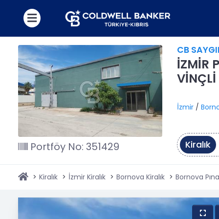
CB SAYGI
İZMİR 
VİNÇLİ
İzmir
/
Born
Kiralık
Portföy No: 351429
Kiralık
İzmir Kiralık
Bornova Kiralık
Bornova Pınar