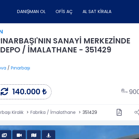
DANIŞMAN OL
OFIS AÇ
AL SAT KIRALA
N
PINARBAŞI'NIN SANAYİ MERKEZİNDE
 DEPO / İMALATHANE - 351429
ova
/
Pınarbaşı
140.000 ₺
90
başı Kiralık
Fabrika / İmalathane
351429