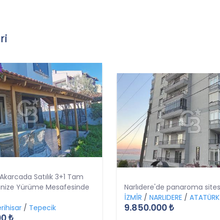
ri
e
 ve tek yetki ile çalışılır.
z.
 Akarcada Satılık 3+1 Tam
enize Yürüme Mesafesinde
Narlıdere'de panaroma sitesi
İZMİR
/
NARLIDERE
/
ATATÜRK
9.850.000 ₺
rihisar
/
Tepecik
00 ₺