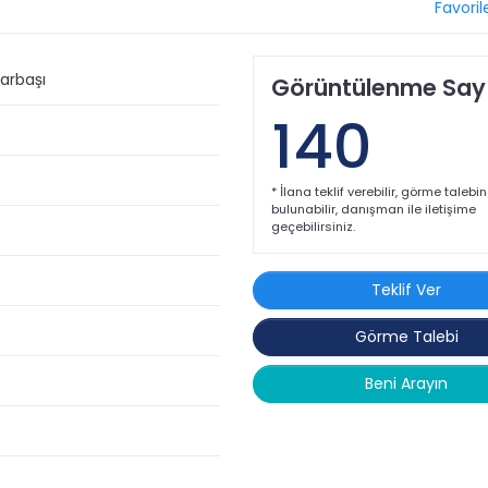
Favoril
anı
narbaşı
Görüntülenme Sayı
140
* İlana teklif verebilir, görme talebi
bulunabilir, danışman ile iletişime
geçebilirsiniz.
Teklif Ver
i alan
Görme Talebi
Beni Arayın