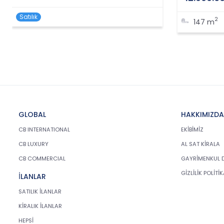
Satılık
2
147 m
GLOBAL
HAKKIMIZDA
CB INTERNATIONAL
EKİBİMİZ
CB LUXURY
AL SAT KİRALA
CB COMMERCIAL
GAYRİMENKUL 
GİZLİLİK POLİTİ
İLANLAR
SATILIK İLANLAR
KİRALIK İLANLAR
HEPSİ