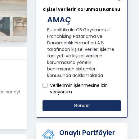
Kişisel Verilerin Korunması Kanunu
AMAÇ
Bu politika ile CB Gayrimenkul
Franchising Pazarlama ve
Danışmanlık Hizmetleri A.Ş.
tarafından kişisel verileri işleme
faaliyeti ve kişisel verilerin
korunmasına yönelik
benimsenen sistemler
konusunda açıklamalarda
bulunmak, bu kapsamda iş
Verilerimin işlenmesine izin
ortaklarımız, mevcut ve aday
veriyorum
lan sanayi
çalışanlarımız, mevcut ve
potansiyel müşterilerimiz, şirket
Gönder
hissedarlarımız, ziyaretçilerimiz
im,
ve üçüncü kişiler başta olmak
üzer kişisel verileri şirketimiz
tarafından işlenen kişilerin
linde de
Onaylı Portföyler
bilgilendirilerek şeffaflığın