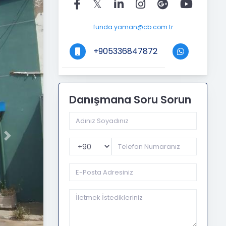
funda.yaman@cb.com.tr
+905336847872
Danışmana Soru Sorun
Next
Telefon Kodu