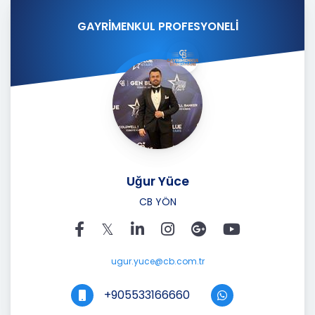
GAYRİMENKUL PROFESYONELİ
Uğur Yüce
CB YÖN
ugur.yuce@cb.com.tr
+905533166660