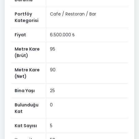
İşletme hali hazırda çalışmakta olup;
✔ Oturmuş müşteri portföyü
Portföy
Cafe / Restoran / Bar
Kategorisi
✔ Kurumsal düzen ve sistem isteyen kurulu personel
sistemiyle devam edebilir
Fiyat
6.500.000 ₺
✔ Yüksek ciro ,yüksek NET kazanç odaklı işletme
Metre Kare
95
✔ Anahtar teslim devredilecektir
(Brüt)
Ciddi ilgilenen kişilere cirolar açık olarak gösterilecektir.
Metre Kare
90
Şehir değişikliği nedeniyle üzülerek devrediyoruz.
(Net)
Sadece Araç takası kabul edilir.
Bina Yaşı
25
Bulunduğu
0
Kat
Kat Sayısı
5