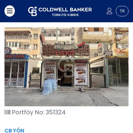
TR
Portföy No: 351324
CB YÖN