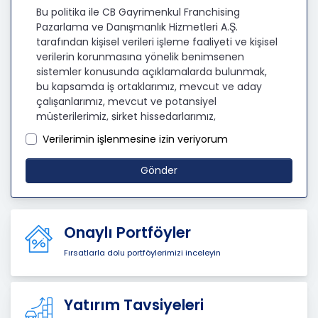
Bu politika ile CB Gayrimenkul Franchising
Pazarlama ve Danışmanlık Hizmetleri A.Ş.
tarafından kişisel verileri işleme faaliyeti ve kişisel
verilerin korunmasına yönelik benimsenen
sistemler konusunda açıklamalarda bulunmak,
bu kapsamda iş ortaklarımız, mevcut ve aday
çalışanlarımız, mevcut ve potansiyel
müşterilerimiz, şirket hissedarlarımız,
ziyaretçilerimiz ve üçüncü kişiler başta olmak
Verilerimin işlenmesine izin veriyorum
üzer kişisel verileri şirketimiz tarafından işlenen
kişilerin bilgilendirilerek şeffaflığın sağlanması
Gönder
amaçlanmaktadır.
KİŞİSEL VERİLERİN İŞLENMESİ
İLKELERİ
Onaylı Portföyler
KVKK’ya uyumluluğun sağlanması için CB
Fırsatlarla dolu portföylerimizi inceleyin
Gayrimenkul Franchising Pazarlama ve
Danışmanlık Hizmetleri A.Ş. tarafından kişisel
veriler mevzuatta öngörülen genel ilke ve
Yatırım Tavsiyeleri
hükümlere uygun olarak işlenecektir. Bu