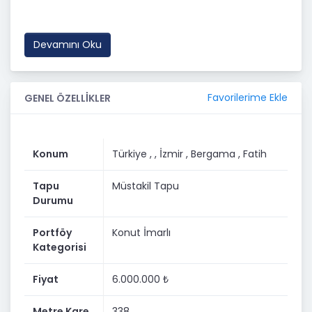
AYRIK NİZAM 4 KAT İMARLIDIR.
ŞEHİR MERKEZİNE YAKIN KONUMDADIR.
Devamını Oku
ULAŞIM SORUNU YOKTUR.
DETAYLI BİLGİ VE RANDEVU İÇİN:
Favorilerime Ekle
GENEL ÖZELLİKLER
GAYRİMENKUL DANIŞMANI
HASAN KÜRKÇÜ
Konum
Türkiye ,
, İzmir
, Bergama
, Fatih
0533 6368130
Tapu
Müstakil Tapu
0232 6167135
Durumu
Portföy
Konut İmarlı
Kategorisi
Fiyat
6.000.000 ₺
Metre Kare
338