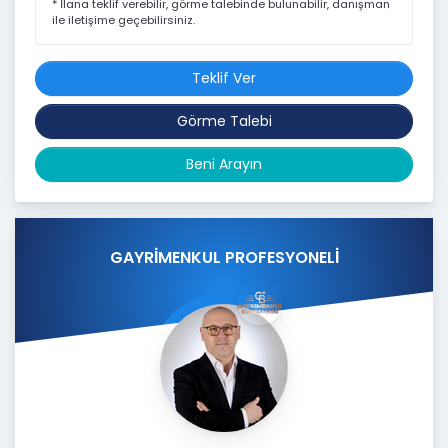
* İlana teklif verebilir, görme talebinde bulunabilir, danışman
ile iletişime geçebilirsiniz.
Teklif Ver
Görme Talebi
Beni Arayın
GAYRİMENKUL PROFESYONELİ