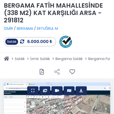
BERGAMA FATİH MAHALLESİNDE
(338 M2) KAT KARŞILIĞI ARSA -
291812
İZMİR
/
BERGAMA
/
ERTUĞRUL M
6.000.000 ₺
Satılık
Satılık
İzmir Satılık
Bergama Satılık
Bergama Fatih 