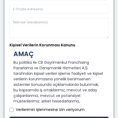
Kişisel Verilerin Korunması Kanunu
AMAÇ
Bu politika ile CB Gayrimenkul Franchising
Pazarlama ve Danışmanlık Hizmetleri A.Ş.
tarafından kişisel verileri işleme faaliyeti ve kişisel
verilerin korunmasına yönelik benimsenen
sistemler konusunda açıklamalarda bulunmak,
bu kapsamda iş ortaklarımız, mevcut ve aday
çalışanlarımız, mevcut ve potansiyel
müşterilerimiz, şirket hissedarlarımız,
ziyaretçilerimiz ve üçüncü kişiler başta olmak
Verilerimin işlenmesine izin veriyorum
üzer kişisel verileri şirketimiz tarafından işlenen
kişilerin bilgilendirilerek şeffaflığın sağlanması