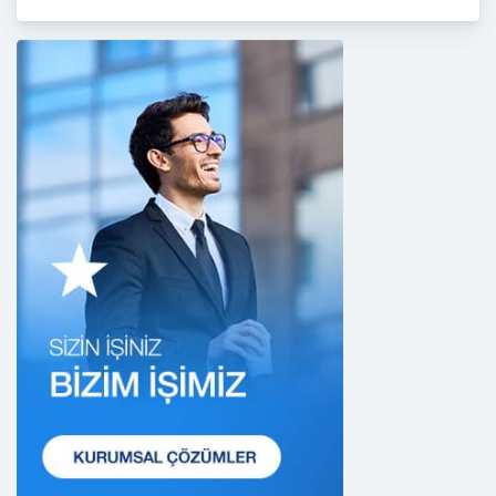
işlenmesi faaliyetleri kapsamında hukuka ve
dürüstlük kurallarına uygun hareket etmekle
yükümlüdür. Bu kapsamda, orantılılık gereklilikleri
dikkate alınacakve kişisel verileri işleme amacı
dışında kullanmayacaktır.
2. Kişisel Verilerin Doğru ve Gerektiğinde
Güncel Olmasını Sağlama
CB Gayrimenkul Franchising Pazarlama ve
Danışmanlık Hizmetleri A.Ş.; kişisel veri sahiplerinin
temel haklarını ve kendi meşru menfaatlerini
dikkate alarak işlediği kişisel verilerin doğru ve
güncel olmasını sağlamakla ve bu doğrultuda
gerekli tedbirleri almak için gerekli sistemleri
kurmakla yükümlüdür.
3. Belirli, Açık ve Meşru Amaçlarla İşleme
CB Gayrimenkul Franchising Pazarlama ve
Danışmanlık Hizmetleri A.Ş.; kişisel verilerin hangi
amaçla işleneceğini belirlemekle ve bu amaçları
kişisel veriler işlenmeden önce veri sahiplerinin