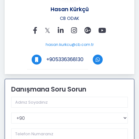
Hasan Kürkçü
CB ODAK
hasan.kurkcu@cb.com.tr
+905336368130
Danışmana Soru Sorun
Telefon Kodu