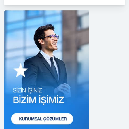
işlenmesi faaliyetleri kapsamında hukuka ve
dürüstlük kurallarına uygun hareket etmekle
yükümlüdür. Bu kapsamda, orantılılık gereklilikleri
dikkate alınacakve kişisel verileri işleme amacı
dışında kullanmayacaktır.
2. Kişisel Verilerin Doğru ve Gerektiğinde
Güncel Olmasını Sağlama
CB Gayrimenkul Franchising Pazarlama ve
Danışmanlık Hizmetleri A.Ş.; kişisel veri sahiplerinin
temel haklarını ve kendi meşru menfaatlerini
dikkate alarak işlediği kişisel verilerin doğru ve
güncel olmasını sağlamakla ve bu doğrultuda
gerekli tedbirleri almak için gerekli sistemleri
kurmakla yükümlüdür.
3. Belirli, Açık ve Meşru Amaçlarla İşleme
CB Gayrimenkul Franchising Pazarlama ve
Danışmanlık Hizmetleri A.Ş.; kişisel verilerin hangi
amaçla işleneceğini belirlemekle ve bu amaçları
kişisel veriler işlenmeden önce veri sahiplerinin