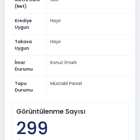
0533 6368130
(Net)
0232 6167135
Krediye
Hayır
Uygun
Takasa
Hayır
Uygun
İmar
Konut İmarlı
Durumu
Tapu
Müstakil Parsel
Durumu
Görüntülenme Sayısı
299