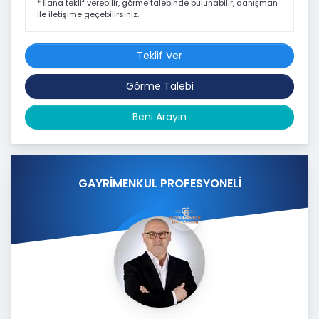
* İlana teklif verebilir, görme talebinde bulunabilir, danışman
ile iletişime geçebilirsiniz.
Teklif Ver
Görme Talebi
Beni Arayın
GAYRİMENKUL PROFESYONELİ