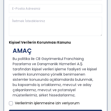
Kişisel Verilerin Korunması Kanunu
AMAÇ
Bu politika ile CB Gayrimenkul Franchising
Pazarlama ve Danışmanlık Hizmetleri A.Ş.
tarafından kişisel verileri işleme faaliyeti ve kişisel
verilerin korunmasına yönelik benimsenen
sistemler konusunda açıklamalarda bulunmak,
bu kapsamda iş ortaklarımız, mevcut ve aday
çalışanlarımız, mevcut ve potansiyel
müşterilerimiz, şirket hissedarlarımız,
ziyaretçilerimiz ve üçüncü kişiler başta olmak
Verilerimin işlenmesine izin veriyorum
üzer kişisel verileri şirketimiz tarafından işlenen
kişilerin bilgilendirilerek şeffaflığın sağlanması