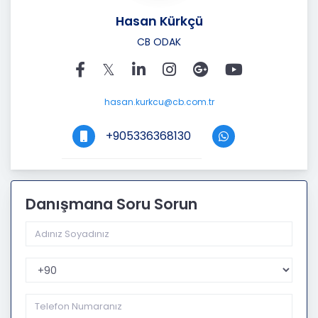
Hasan Kürkçü
CB ODAK
hasan.kurkcu@cb.com.tr
+905336368130
Danışmana Soru Sorun
Telefon Kodu