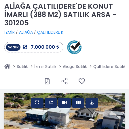
ALİAĞA ÇALTILIDERE'DE KONUT
İMARLI (388 M2) SATILIK ARSA -
301205
İZMİR
/
ALİAĞA
/
ÇALTILIDERE K
7.000.000 ₺
Satılık
Satılık
İzmir Satılık
Aliağa Satılık
Çaltılıdere Satılık