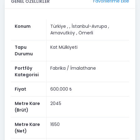
Favorilerime Ekle
GENEL ÖZELLİKLER
Konum
Türkiye ,
, İstanbul-Avrupa
,
Arnavutköy
, Ömerli
Tapu
Kat Mülkiyeti
Durumu
Portföy
Fabrika / İmalathane
Kategorisi
Fiyat
600.000 ₺
Metre Kare
2045
(Brüt)
Metre Kare
1650
(Net)