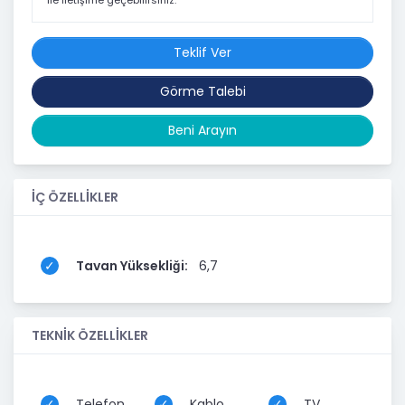
ile iletişime geçebilirsiniz.
Teklif Ver
Görme Talebi
Beni Arayın
İÇ ÖZELLİKLER
Tavan Yüksekliği:
6,7
TEKNİK ÖZELLİKLER
Telefon
Kablo
TV