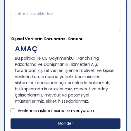
Kişisel Verilerin Korunması Kanunu
AMAÇ
Bu politika ile CB Gayrimenkul Franchising
Pazarlama ve Danışmanlık Hizmetleri A.Ş.
tarafından kişisel verileri işleme faaliyeti ve kişisel
verilerin korunmasına yönelik benimsenen
sistemler konusunda açıklamalarda bulunmak,
bu kapsamda iş ortaklarımız, mevcut ve aday
çalışanlarımız, mevcut ve potansiyel
müşterilerimiz, şirket hissedarlarımız,
ziyaretçilerimiz ve üçüncü kişiler başta olmak
Verilerimin işlenmesine izin veriyorum
üzer kişisel verileri şirketimiz tarafından işlenen
kişilerin bilgilendirilerek şeffaflığın sağlanması
Gönder
amaçlanmaktadır.