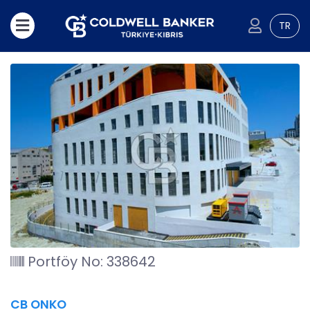
TR
Portföy No: 338642
CB ONKO