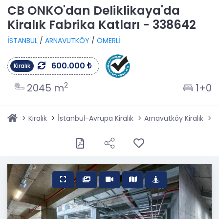
CB ONKO'dan Deliklikaya'da
Kiralık Fabrika Katları - 338642
İSTANBUL
/
ARNAVUTKÖY
/
ÖMERLİ
600.000 ₺
Kiralık
2
2045 m
1+0
Kiralık
İstanbul-Avrupa Kiralık
Arnavutköy Kiralık
A