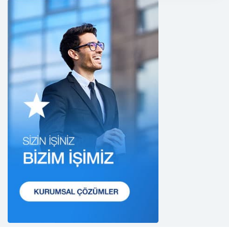
yükümlüdür. Bu kapsamda, orantılılık gereklilikleri
dikkate alınacakve kişisel verileri işleme amacı
dışında kullanmayacaktır.
2. Kişisel Verilerin Doğru ve Gerektiğinde
Güncel Olmasını Sağlama
CB Gayrimenkul Franchising Pazarlama ve
Danışmanlık Hizmetleri A.Ş.; kişisel veri sahiplerinin
temel haklarını ve kendi meşru menfaatlerini
dikkate alarak işlediği kişisel verilerin doğru ve
güncel olmasını sağlamakla ve bu doğrultuda
gerekli tedbirleri almak için gerekli sistemleri
kurmakla yükümlüdür.
3. Belirli, Açık ve Meşru Amaçlarla İşleme
CB Gayrimenkul Franchising Pazarlama ve
Danışmanlık Hizmetleri A.Ş.; kişisel verilerin hangi
amaçla işleneceğini belirlemekle ve bu amaçları
kişisel veriler işlenmeden önce veri sahiplerinin
bilgisine sunmakla yükümlüdür. Kişisel veriler
belirtilen meşru ve hukuka uygun amaçlar