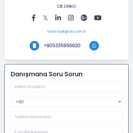
CB ONKO
turan.turk@cb.com.tr
+905335956920
Danışmana Soru Sorun
Telefon Kodu