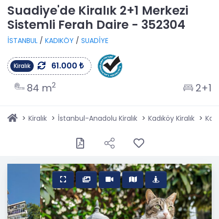
Suadiye'de Kiralık 2+1 Merkezi
Sistemli Ferah Daire - 352304
İSTANBUL
/
KADIKÖY
/
SUADİYE
61.000 ₺
Kiralık
2
84 m
2+1
Kiralık
İstanbul-Anadolu Kiralık
Kadıköy Kiralık
Kadı