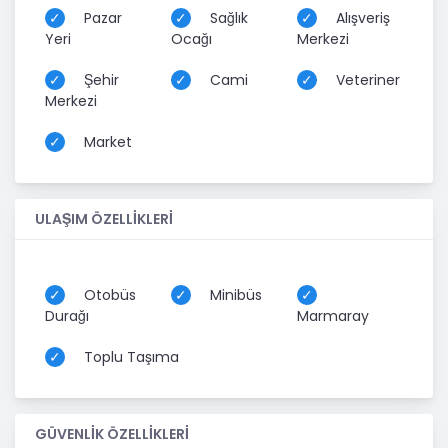
Pazar
Sağlık
Alışveriş
Yeri
Ocağı
Merkezi
Şehir
Cami
Veteriner
Merkezi
Market
ULAŞIM ÖZELLİKLERİ
Otobüs
Minibüs
Durağı
Marmaray
Toplu Taşıma
GÜVENLİK ÖZELLİKLERİ