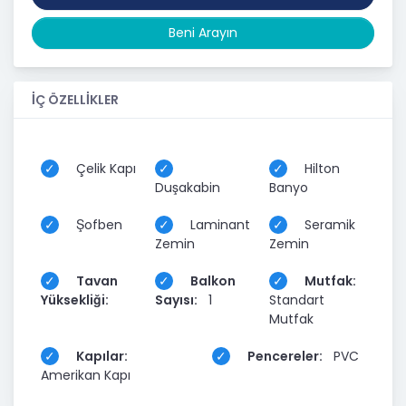
Beni Arayın
İÇ ÖZELLİKLER
Çelik Kapı
Hilton
Duşakabin
Banyo
Şofben
Laminant
Seramik
Zemin
Zemin
Tavan
Balkon
Mutfak:
Yüksekliği:
Sayısı:
1
Standart
Mutfak
Kapılar:
Pencereler:
PVC
Amerikan Kapı