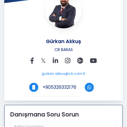
Gürkan Akkuş
CB BARAS
gurkan.akkus@cb.com.tr
+905326332176
Danışmana Soru Sorun