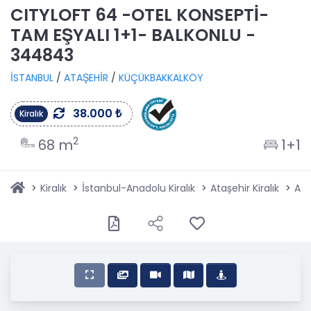
CITYLOFT 64 -OTEL KONSEPTİ-
TAM EŞYALI 1+1- BALKONLU -
344843
İSTANBUL
/
ATAŞEHİR
/
KÜÇÜKBAKKALKÖY
38.000 ₺
Kiralık
2
68 m
1+1
Kiralık
İstanbul-Anadolu Kiralık
Ataşehir Kiralık
Ata