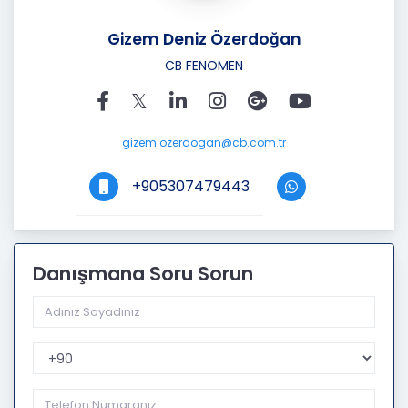
Gizem Deniz Özerdoğan
CB FENOMEN
gizem.ozerdogan@cb.com.tr
+905307479443
Danışmana Soru Sorun
Telefon Kodu