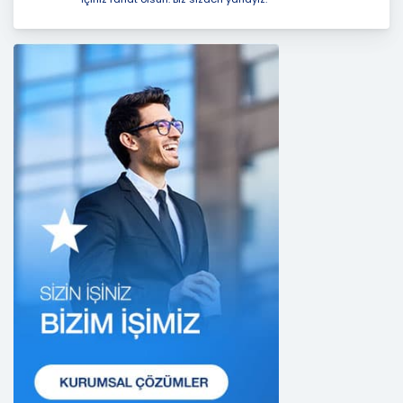
işlenmesi faaliyetleri kapsamında hukuka ve
dürüstlük kurallarına uygun hareket etmekle
yükümlüdür. Bu kapsamda, orantılılık gereklilikleri
dikkate alınacakve kişisel verileri işleme amacı
dışında kullanmayacaktır.
2. Kişisel Verilerin Doğru ve Gerektiğinde
Güncel Olmasını Sağlama
CB Gayrimenkul Franchising Pazarlama ve
Danışmanlık Hizmetleri A.Ş.; kişisel veri sahiplerinin
temel haklarını ve kendi meşru menfaatlerini
dikkate alarak işlediği kişisel verilerin doğru ve
güncel olmasını sağlamakla ve bu doğrultuda
gerekli tedbirleri almak için gerekli sistemleri
kurmakla yükümlüdür.
3. Belirli, Açık ve Meşru Amaçlarla İşleme
CB Gayrimenkul Franchising Pazarlama ve
Danışmanlık Hizmetleri A.Ş.; kişisel verilerin hangi
amaçla işleneceğini belirlemekle ve bu amaçları