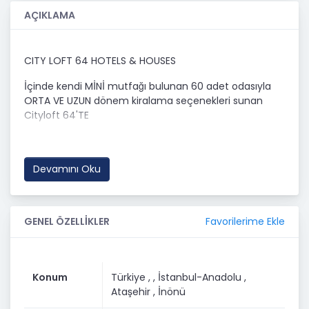
AÇIKLAMA
CITY LOFT 64 HOTELS & HOUSES
İçinde kendi MİNİ mutfağı bulunan 60 adet odasıyla
ORTA VE UZUN dönem kiralama seçenekleri sunan
Cityloft 64'TE
SİZLERİ BEKLİYORUZ...
ATAŞEHİR - KAYIŞDAĞI CADDESİNDE - YEDİTEPE
Devamını Oku
ÜNİVERSİTESİ'NİN YANI BAŞI
OTEL KONSEPTİNDE, TAM + TAM EŞYALI SUIT TASARIMI
İLE
Favorilerime Ekle
GENEL ÖZELLİKLER
GÜVENİLİR VE DONANIMLI BİR TESİSTE, KEYİFLİ YAŞAM
SUNAN ; CITYLOFT 64
Konum
Türkiye ,
, İstanbul-Anadolu
,
BİNA AİDATI AYLIK 8.000TL
Ataşehir
, İnönü