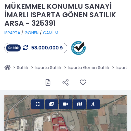
MÜKEMMEL KONUMLU SANAYİ
İMARLI ISPARTA GÖNEN SATILIK
ARSA - 325391
ISPARTA
/
GÖNEN
/
CAMİ M
58.000.000 ₺
Satılık
Satılık
Isparta Satılık
Isparta Gönen Satılık
Isparta