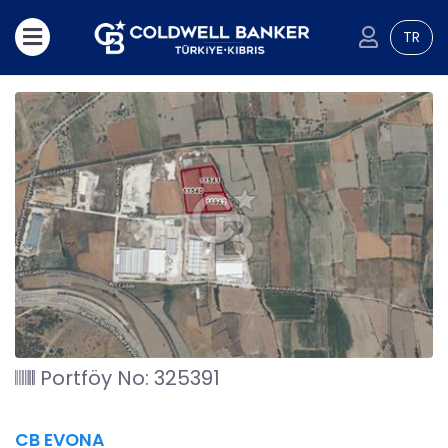
TR
Portföy No: 325391
CB EVONA