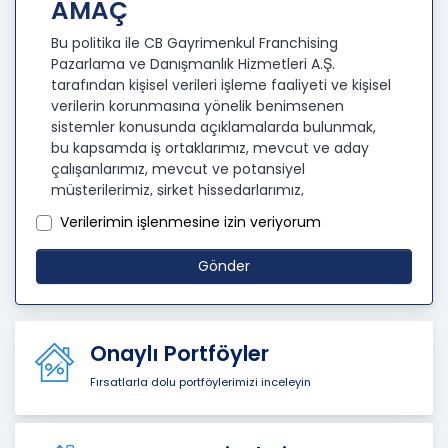
AMAÇ
Bu politika ile CB Gayrimenkul Franchising
Pazarlama ve Danışmanlık Hizmetleri A.Ş.
tarafından kişisel verileri işleme faaliyeti ve kişisel
verilerin korunmasına yönelik benimsenen
sistemler konusunda açıklamalarda bulunmak,
bu kapsamda iş ortaklarımız, mevcut ve aday
çalışanlarımız, mevcut ve potansiyel
müşterilerimiz, şirket hissedarlarımız,
ziyaretçilerimiz ve üçüncü kişiler başta olmak
Verilerimin işlenmesine izin veriyorum
üzer kişisel verileri şirketimiz tarafından işlenen
kişilerin bilgilendirilerek şeffaflığın sağlanması
Gönder
amaçlanmaktadır.
KİŞİSEL VERİLERİN İŞLENMESİ
İLKELERİ
Onaylı Portföyler
KVKK’ya uyumluluğun sağlanması için CB
Fırsatlarla dolu portföylerimizi inceleyin
Gayrimenkul Franchising Pazarlama ve
Danışmanlık Hizmetleri A.Ş. tarafından kişisel
veriler mevzuatta öngörülen genel ilke ve