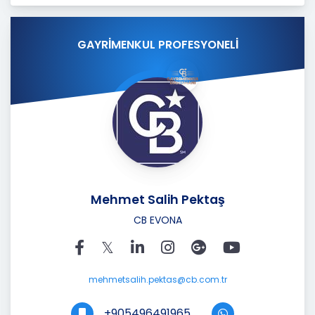
GAYRİMENKUL PROFESYONELİ
Mehmet Salih Pektaş
CB EVONA
mehmetsalih.pektas@cb.com.tr
+905496491965