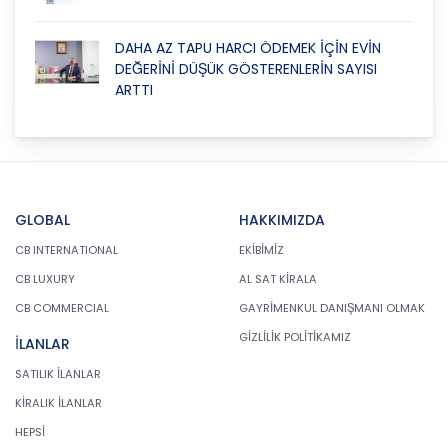
DAHA AZ TAPU HARCI ÖDEMEK İÇİN EVİN
DEĞERİNİ DÜŞÜK GÖSTERENLERİN SAYISI
ARTTI
GLOBAL
HAKKIMIZDA
CB INTERNATIONAL
EKİBİMİZ
CB LUXURY
AL SAT KİRALA
CB COMMERCIAL
GAYRİMENKUL DANIŞMANI OLMAK
GİZLİLİK POLİTİKAMIZ
İLANLAR
SATILIK İLANLAR
KİRALIK İLANLAR
HEPSİ