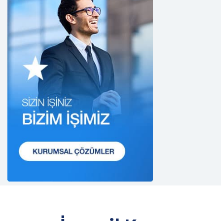
2. Kişisel Verilerin Doğru ve Gerektiğinde
Güncel Olmasını Sağlama
CB Gayrimenkul Franchising Pazarlama ve
Danışmanlık Hizmetleri A.Ş.; kişisel veri sahiplerinin
temel haklarını ve kendi meşru menfaatlerini
dikkate alarak işlediği kişisel verilerin doğru ve
güncel olmasını sağlamakla ve bu doğrultuda
gerekli tedbirleri almak için gerekli sistemleri
kurmakla yükümlüdür.
3. Belirli, Açık ve Meşru Amaçlarla İşleme
CB Gayrimenkul Franchising Pazarlama ve
Danışmanlık Hizmetleri A.Ş.; kişisel verilerin hangi
amaçla işleneceğini belirlemekle ve bu amaçları
kişisel veriler işlenmeden önce veri sahiplerinin
bilgisine sunmakla yükümlüdür. Kişisel veriler
belirtilen meşru ve hukuka uygun amaçlar
dışında işlenmeyecektir..
4. İşlendikleri Amaçla Bağlantılı, Sınırlı ve Ölçülü