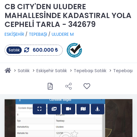
CB CITY'DEN ULUDERE
MAHALLESİNDE KADASTIRAL YOLA
CEPHELİ TARLA - 342679
ESKİŞEHİR
/
TEPEBAŞI
/
ULUDERE M
600.000 ₺
Satılık
Satılık
Eskişehir Satılık
Tepebaşı Satılık
Tepebaşı Ul