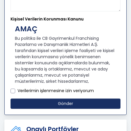
Kişisel Verilerin Korunması Kanunu
AMAÇ
Bu politika ile CB Gayrimenkul Franchising
Pazarlama ve Danışmanlık Hizmetleri A.Ş.
tarafından kişisel verileri işleme faaliyeti ve kişisel
verilerin korunmasına yönelik benimsenen
sistemler konusunda açıklamalarda bulunmak,
bu kapsamda iş ortaklarımız, mevcut ve aday
çalışanlarımız, mevcut ve potansiyel
müşterilerimiz, şirket hissedarlarımız,
ziyaretçilerimiz ve üçüncü kişiler başta olmak
Verilerimin işlenmesine izin veriyorum
üzer kişisel verileri şirketimiz tarafından işlenen
kişilerin bilgilendirilerek şeffaflığın sağlanması
Gönder
amaçlanmaktadır.
KİŞİSEL VERİLERİN İŞLENMESİ
İLKELERİ
Onaylı Portföyler