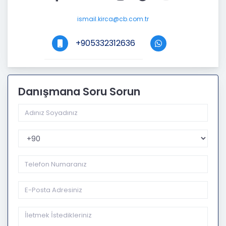
ismail.kirca@cb.com.tr
+905332312636
Danışmana Soru Sorun
Telefon Kodu