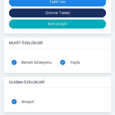
Teklif Ver
Görme Talebi
Beni Arayın
MUHİT ÖZELLİKLERİ
Benzin İstasyonu
Yayla
ULAŞIM ÖZELLİKLERİ
Anayol