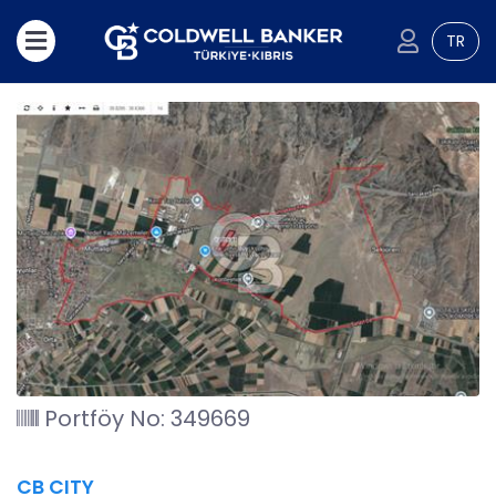
TR
Portföy No: 349669
CB CITY