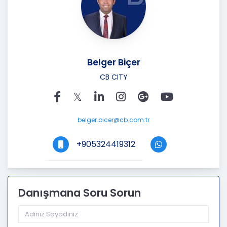
Belger Biçer
CB CITY
belger.bicer@cb.com.tr
+905324419312
Danışmana Soru Sorun