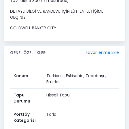
TÜVTÜRK'e 300 m mesafede,
DETAYLI BİLGİ VE RANDEVU İÇİN LÜTFEN İLETİŞİME
GEÇİNİZ.
COLDWELL BANKER CITY
Favorilerime Ekle
GENEL ÖZELLİKLER
Konum
Türkiye ,
, Eskişehir
, Tepebaşı
,
Emirler
Tapu
Hisseli Tapu
Durumu
Portföy
Tarla
Kategorisi