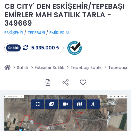
CB CITY' DEN ESKİŞEHİR/TEPEBAŞI
EMİRLER MAH SATILIK TARLA -
349669
ESKİŞEHİR
/
TEPEBAŞI
/
EMİRLER M
5.335.000 ₺
Satılık
Satılık
Eskişehir Satılık
Tepebaşı Satılık
Tepebaşı Em