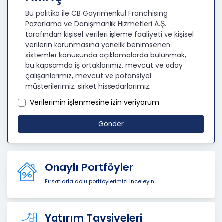
Bu politika ile CB Gayrimenkul Franchising
Pazarlama ve Danışmanlık Hizmetleri A.Ş.
tarafından kişisel verileri işleme faaliyeti ve kişisel
verilerin korunmasına yönelik benimsenen
sistemler konusunda açıklamalarda bulunmak,
bu kapsamda iş ortaklarımız, mevcut ve aday
çalışanlarımız, mevcut ve potansiyel
müşterilerimiz, şirket hissedarlarımız,
ziyaretçilerimiz ve üçüncü kişiler başta olmak
Verilerimin işlenmesine izin veriyorum
üzer kişisel verileri şirketimiz tarafından işlenen
kişilerin bilgilendirilerek şeffaflığın sağlanması
Gönder
amaçlanmaktadır.
KİŞİSEL VERİLERİN İŞLENMESİ
İLKELERİ
Onaylı Portföyler
KVKK’ya uyumluluğun sağlanması için CB
Fırsatlarla dolu portföylerimizi inceleyin
Gayrimenkul Franchising Pazarlama ve
Danışmanlık Hizmetleri A.Ş. tarafından kişisel
veriler mevzuatta öngörülen genel ilke ve
Yatırım Tavsiyeleri
hükümlere uygun olarak işlenecektir. Bu