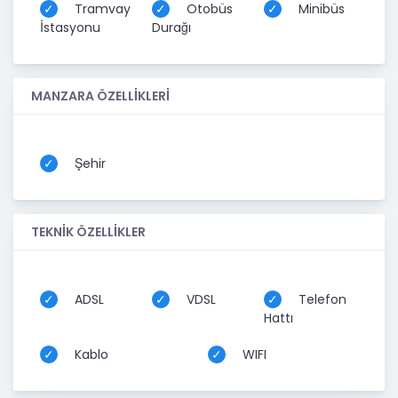
Tramvay
Otobüs
Minibüs
İstasyonu
Durağı
MANZARA ÖZELLİKLERİ
Şehir
TEKNİK ÖZELLİKLER
ADSL
VDSL
Telefon
Hattı
Kablo
WIFI