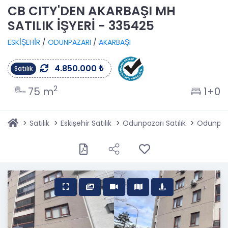
CB CITY'DEN AKARBAŞI MH
SATILIK İŞYERİ - 335425
ESKİŞEHİR
/
ODUNPAZARI
/
AKARBAŞI
4.850.000 ₺
Satılık
2
75 m
1+0
Satılık
Eskişehir Satılık
Odunpazarı Satılık
Odunpaza