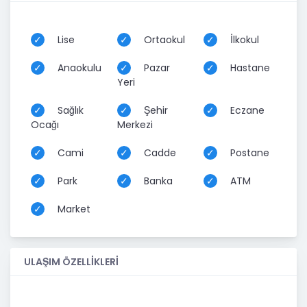
Lise
Ortaokul
İlkokul
Anaokulu
Pazar
Hastane
Yeri
Sağlık
Şehir
Eczane
Ocağı
Merkezi
Cami
Cadde
Postane
Park
Banka
ATM
Market
ULAŞIM ÖZELLİKLERİ