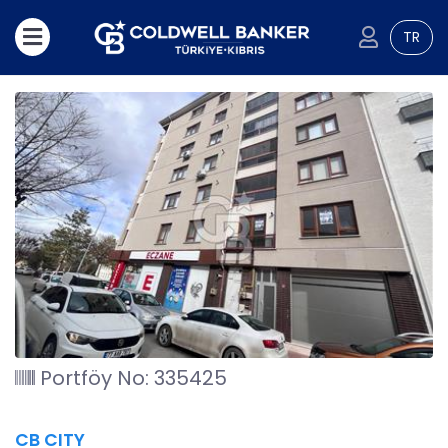
TR
Portföy No: 335425
CB CITY