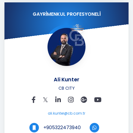
GAYRİMENKUL PROFESYONELİ
Ali Kunter
CB CITY
ali.kunter@cb.com.tr
+905322473940