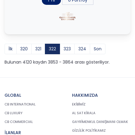
İlk
320
321
322
323
324
Son
Bulunan 4120 kaydın 3853 - 3864 arası gösteriliyor.
GLOBAL
HAKKIMIZDA
CB INTERNATIONAL
EKİBİMİZ
CB LUXURY
AL SAT KİRALA
CB COMMERCIAL
GAYRİMENKUL DANIŞMANI OLMAK
GİZLİLİK POLİTİKAMIZ
İLANLAR