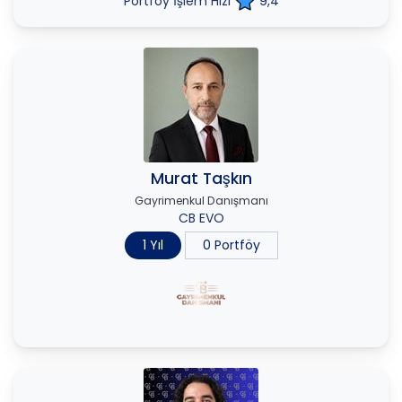
Portföy İşlem Hızı
9,4
Murat Taşkın
Gayrimenkul Danışmanı
CB EVO
1 Yıl
0 Portföy