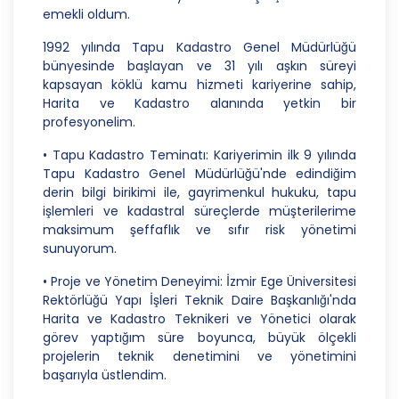
emekli oldum.
3. Belirli, Açık ve Meşru Amaçlarla İşleme
1992 yılında Tapu Kadastro Genel Müdürlüğü
CB Gayrimenkul Franchising Pazarlama ve
bünyesinde başlayan ve 31 yılı aşkın süreyi
Danışmanlık Hizmetleri A.Ş.; kişisel verilerin hangi
kapsayan köklü kamu hizmeti kariyerine sahip,
amaçla işleneceğini belirlemekle ve bu amaçları
Harita ve Kadastro alanında yetkin bir
kişisel veriler işlenmeden önce veri sahiplerinin
profesyonelim.
bilgisine sunmakla yükümlüdür. Kişisel veriler
• Tapu Kadastro Teminatı: Kariyerimin ilk 9 yılında
belirtilen meşru ve hukuka uygun amaçlar
Tapu Kadastro Genel Müdürlüğü'nde edindiğim
dışında işlenmeyecektir..
derin bilgi birikimi ile, gayrimenkul hukuku, tapu
4. İşlendikleri Amaçla Bağlantılı, Sınırlı ve Ölçülü
işlemleri ve kadastral süreçlerde müşterilerime
Olma
maksimum şeffaflık ve sıfır risk yönetimi
sunuyorum.
CB Gayrimenkul Franchising Pazarlama ve
Danışmanlık Hizmetleri A.Ş.; kişisel verileri
• Proje ve Yönetim Deneyimi: İzmir Ege Üniversitesi
belirlenen amaçların gerçekleştirilmesine elverişli
Rektörlüğü Yapı İşleri Teknik Daire Başkanlığı'nda
bir biçimde işleyecek ve amacın
Harita ve Kadastro Teknikeri ve Yönetici olarak
gerçekleştirilmesi ile ilgili olmayan veya ihtiyaç
görev yaptığım süre boyunca, büyük ölçekli
duyulmayan kişisel verilerin işlenmesinden
projelerin teknik denetimini ve yönetimini
kaçınacaktır.
başarıyla üstlendim.