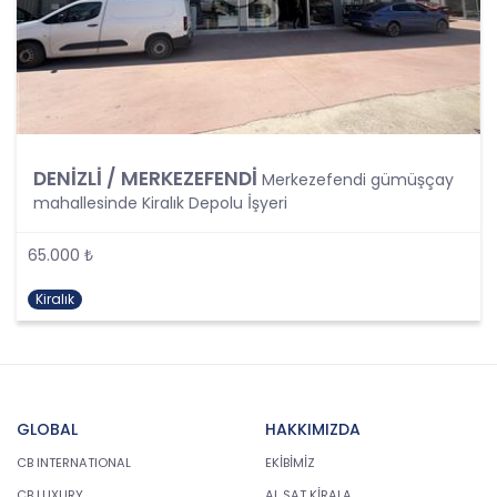
durumda bulunan veya rızasına hukuki geçerlilik
tanınmayan kişilerin kendileri veya bir başkasının
hayatı veya beden bütünlüğünün korunması için
zorunlu bir durum olması,
Bir sözleşmenin kurulması veya ifasıyla doğrudan
doğruya ilgili olması kaydıyla, sözleşme taraflarına
ait kişisel verilerin işlenmesinin gerekli olması,
DENİZLİ / MERKEZEFENDİ
Merkezefendi gümüşçay
Veri sorumlusunun hukuki yükümlülüğünü yerine
mahallesinde Kiralık Depolu İşyeri
getirebilmesi için zorunlu olan durumlarda.
Kişisel verinin ilgili kişisi tarafından alenileştirilmesi,
Bir hakkın tesisi, kullanılması veya korunması için
65.000 ₺
veri işlenmesinin zorunlu olması,
İlgili kişinin temel hak ve özgürlüklerine zarar
Kiralık
vermemek kaydı ile veri sorumlusunun meşru
menfaatleri için veri işlemesinin zorunlu olması.
2. Özel Nitelikli Kişisel Verilerin İşlenmesi
Kanun kapsamında bir takım kişisel veriler özel
GLOBAL
HAKKIMIZDA
veri kapsamında değerlendirilmiş olup ve CB
CB INTERNATIONAL
EKİBİMİZ
Gayrimenkul Franchising Pazarlama ve
CB LUXURY
AL SAT KİRALA