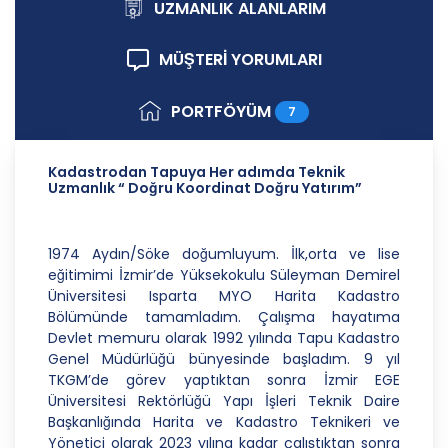
ilkelere uygun hareket etmektedir.
UZMANLIK ALANLARIM
1. Hukuka ve Dürüstlük Kuralına Uygun Kişisel
MÜŞTERİ YORUMLARI
Veri İşleme Faaliyetlerinde Bulunma
CB Gayrimenkul Franchising Pazarlama ve
PORTFÖYÜM
7
Danışmanlık Hizmetleri A.Ş.; kişisel verilerin
işlenmesi faaliyetleri kapsamında hukuka ve
dürüstlük kurallarına uygun hareket etmekle
Kadastrodan Tapuya Her adımda Teknik
yükümlüdür. Bu kapsamda, orantılılık gereklilikleri
Uzmanlık “ Doğru Koordinat Doğru Yatırım”
dikkate alınacakve kişisel verileri işleme amacı
dışında kullanmayacaktır.
1974 Aydın/Söke doğumluyum. İlk,orta ve lise
2. Kişisel Verilerin Doğru ve Gerektiğinde
eğitimimi İzmir’de Yüksekokulu Süleyman Demirel
Güncel Olmasını Sağlama
Üniversitesi Isparta MYO Harita Kadastro
Bölümünde tamamladım. Çalışma hayatıma
CB Gayrimenkul Franchising Pazarlama ve
Devlet memuru olarak 1992 yılında Tapu Kadastro
Danışmanlık Hizmetleri A.Ş.; kişisel veri sahiplerinin
Genel Müdürlüğü bünyesinde başladım. 9 yıl
temel haklarını ve kendi meşru menfaatlerini
TKGM’de görev yaptıktan sonra İzmir EGE
dikkate alarak işlediği kişisel verilerin doğru ve
Üniversitesi Rektörlüğü Yapı İşleri Teknik Daire
güncel olmasını sağlamakla ve bu doğrultuda
Başkanlığında Harita ve Kadastro Teknikeri ve
gerekli tedbirleri almak için gerekli sistemleri
Yönetici olarak 2023 yılına kadar çalıştıktan sonra
kurmakla yükümlüdür.