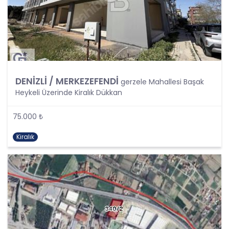
olarak tanımlanmıştır. Kişisel veri kavramı sadece
ad, soyad, doğum yeri, doğum tarihi gibi kişilerin
tanınmasını ve teşhisini sağlayan bilgilerden
ibaret olmayıp ayrıca kişilerin fiziksel, sosyal,
kültürel, ekonomik, psikolojik tüm bilgilerini de
kapsamaktadır.
Kişinin kimlik bilgilerine ek olarak, vatandaşlık
numarası, vergi numarası, pasaport numarası,
DENİZLİ / MERKEZEFENDİ
gerzele Mahallesi Başak
sosyal güvenlik numarası, sürücü belgesi
Heykeli Üzerinde Kiralık Dükkan
numarası, taşıt plakası, ev adresi, iş adresi, e-
posta adresi, telefon numarası, faks numarası,
75.000 ₺
özgeçmişi, fotoğrafı, videosu, genetik bilgileri, kan
grubu, kriminal geçmişi ve adli sicil bilgileri gibi
Kiralık
kişinin belirli veya belirlenebilir olmasını sağlayan
tüm bilgiler kişisel veri niteliği taşımaktadır ve
kişisel verilerin korunması kapsamına girmektedir.
Bu tanım uyarınca, CB Gayrimenkul Franchising
Pazarlama ve Danışmanlık Hizmetleri A.Ş. iş
ortakları, çalışanları ve müşterileri başta olmak
üzere üçüncü kişiler de dahil, topladıkları tüm
verilerin kişisel veri kapsamına girip girmediğini