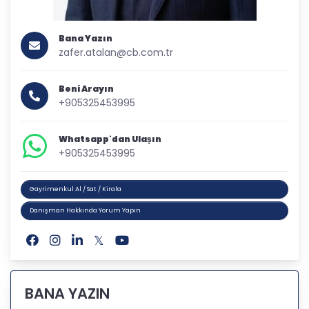
Bana Yazın
zafer.atalan@cb.com.tr
Beni Arayın
+905325453995
Whatsapp'dan Ulaşın
+905325453995
Gayrimenkul Al / Sat / Kirala
Danışman Hakkında Yorum Yapın
BANA YAZIN