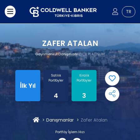
TR
ZAFER ATALAN
Gayrimenkul Danışmanı
@CB PLATINUM
Satılık
Kiralık
Portföyler
Portföyler
İlk Yıl
4
3
Danışmanlar
Zafer Atalan
Portföy İşlem Hızı