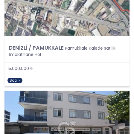
tespit edecek ve bu verileri KVKK’nundaki kurallara
uygun olarak işleyecektir.
Kişisel verilerin işlenmesi; tamamen veya kısmen
otomatik olan ya da herhangi bir veri kayıt
sisteminin parçası olmak kaydıyla otomatik
olmayan yollarla elde edilmesi, kaydedilmesi,
depolanması, muhafaza edilmesi, değiştirilmesi,
DENİZLİ / PAMUKKALE
yeniden düzenlenmesi, açıklanması, aktarılması,
Pamukkale Kalede satılık
elde edilebilir hale getirilmesi, sınıflandırılması
İmalathane Hol
veya kullanılmasının engellenmesi gibi veriler
üzerinde gerçekleştirilen her türlü işlemi
15.000.000 ₺
kapsamaktadır.
Satılık
CB Gayrimenkul Franchising Pazarlama ve
Danışmanlık Hizmetleri A.Ş.; KVKK uyarınca kişisel
verileri ancak ilgili kişilerin açık rızası ile işleyecektir
Ancak, aşağıdaki şartlardan herhangi birinin var
olması halinde, açık rıza aranmaksın kişisel
verilerin işlenmesi mümkündür:
Kanunlarda açıkça öngörülmesi,
Fiili imkansızlık nedeni ile rızasını açıklayamayacak