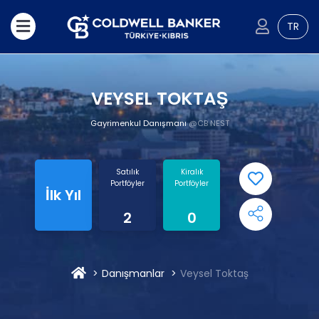
TR
VEYSEL TOKTAŞ
Gayrimenkul Danışmanı
@CB NEST
Satılık
Kiralık
Portföyler
Portföyler
İlk Yıl
2
0
Danışmanlar
Veysel Toktaş