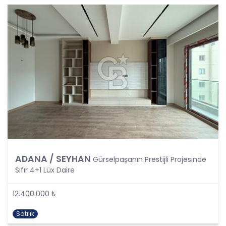
Şartlarından Bir veya Birkaçına Dayalı Olarak
Kanunun 4. Maddedeki Temel İlkelerin Tümüne
Uygun Şekilde Yürütülmesi
Kişisel veriler kural olarak, KVK Kanunu’nun 5.
maddesinde belirtilen şartlardan bir veya
birkaçına uygun olarak işlenecek CB Gayrimenkul
Franchising Pazarlama ve Danışmanlık Hizmetleri
A.Ş. tarafından, Şirket iş birimlerinin yürütmekte
olduğu kişisel veri işleme faaliyetlerinin bu
şartlardan bir veya bir kaçına dayalı olarak
yürütülüp yürütülmediği tespit edilecek, bu
şartlardan bir veya bir kaçını sağlamayan kişisel
veri işleme faaliyetleri süreçlerde yer
almayacaktır. Kişisel veri işleme faaliyetlerinin
ADANA / SEYHAN
Gürselpaşanın Prestijli Projesinde
kişisel veri işleme şartlarından bir veya birkaçına
Sıfır 4+1 Lüx Daire
dayalı olarak yürütülmesinin sağlanmasının yanı
sıra tüm kişisel veri işleme faaliyetlerinde KVK
Kanunu’nun 4üncü maddesinde belirtilen ve
12.400.000 ₺
Politikanın III. bölümlerinde belirtilen tüm ilkelere
uygun hareket edilmesi ve söz konusu ilkeleri
Satılık
içinde barındırması sağlanacaktır. Özel nitelikteki