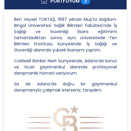
PORTFÖYÜM
2
Danışmanlık Hizmetleri A.Ş.; kişisel verilerin
işlenmesi faaliyetleri kapsamında hukuka ve
dürüstlük kurallarına uygun hareket etmekle
Ben Veysel TOKTAŞ, 1997 yılında Muş’ta doğdum.
yükümlüdür. Bu kapsamda, orantılılık gereklilikleri
Bingöl Üniversitesi Sağlık Bilimleri Fakültesi’nde İş
dikkate alınacakve kişisel verileri işleme amacı
Sağlığı ve Güvenliği lisans eğitimimi
dışında kullanmayacaktır.
tamamladıktan sonra, aynı üniversitede Fen
Bilimleri Enstitüsü bünyesinde İş Sağlığı ve
2. Kişisel Verilerin Doğru ve Gerektiğinde
Güvenliği alanında yüksek lisansımı yaptım.
Güncel Olmasını Sağlama
Coldwell Banker Nest bünyesinde, Adana’da konut
CB Gayrimenkul Franchising Pazarlama ve
ve ticari gayrimenkul alanında profesyonel
Danışmanlık Hizmetleri A.Ş.; kişisel veri sahiplerinin
danışmanlık hizmeti veriyorum.
temel haklarını ve kendi meşru menfaatlerini
dikkate alarak işlediği kişisel verilerin doğru ve
Siz de Adana'da doğru bir gayrimenkul
güncel olmasını sağlamakla ve bu doğrultuda
danışmanıyla çalışmak isterseniz, tanışalım.
gerekli tedbirleri almak için gerekli sistemleri
kurmakla yükümlüdür.
3. Belirli, Açık ve Meşru Amaçlarla İşleme
CB Gayrimenkul Franchising Pazarlama ve
Danışmanlık Hizmetleri A.Ş.; kişisel verilerin hangi