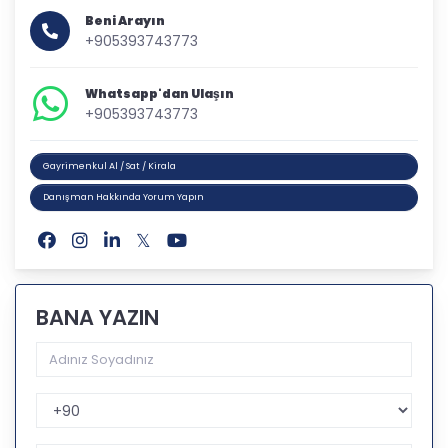
Beni Arayın
+905393743773
Whatsapp'dan Ulaşın
+905393743773
Gayrimenkul Al / Sat / Kirala
Danışman Hakkında Yorum Yapın
BANA YAZIN
Telefon Kodu