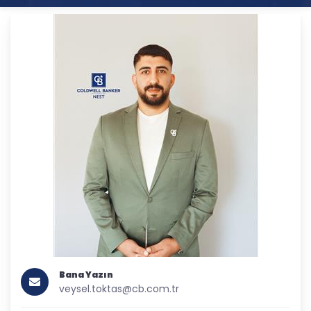
Bana Yazın
veysel.toktas@cb.com.tr