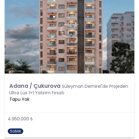
138. maddesine ve KVK Kanunu’nun 4. ve 7.
maddelerine uygun olarak; işledikleri kişisel verileri,
yalnızca ilgili mevzuat ve kanunlarda öngörülen
veya kişisel veri işleme amacının gerektirdiği süre
kadar muhafaza edecektir. CB Gayrimenkul
Franchising Pazarlama ve Danışmanlık Hizmetleri
A.Ş. öncelikle ilgili mevzuatta kişisel verilerin
saklanması için bir süre öngörülüp
öngörülmediğini tespit edecek, bir süre
belirlenmişse bu süreye uygun davranacak, bir
süre belirlenmemişse kişisel verileri işlendikleri
amaç için gerekli olan süre kadar muhafaza
edecektir. Sürenin bitimi veya işlenmesini
Adana / Çukurova
Süleyman Demirel'de Projeden
gerektiren sebeplerin ortadan kalkması halinde
Ultra Lüx 1+1 Yatırım Fırsatı
kişisel veriler CB CB Gayrimenkul Franchising
Tapu Yok
Pazarlama ve Danışmanlık Hizmetleri A.Ş.
tarafından silinecek, yok edilecek veya anonim
hale getirilecektir.
4.950.000 ₺
6. Kişisel Veri İşleme Faaliyetlerinin Kanunun 5
Satılık
inci Maddesinde Belirtilen Kişisel Veri İşleme