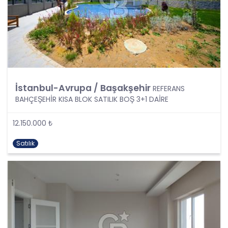
Şartlarından Bir veya Birkaçına Dayalı Olarak
Kanunun 4. Maddedeki Temel İlkelerin Tümüne
Uygun Şekilde Yürütülmesi
Kişisel veriler kural olarak, KVK Kanunu’nun 5.
maddesinde belirtilen şartlardan bir veya
birkaçına uygun olarak işlenecek CB Gayrimenkul
Franchising Pazarlama ve Danışmanlık Hizmetleri
A.Ş. tarafından, Şirket iş birimlerinin yürütmekte
İstanbul-Avrupa / Başakşehir
REFERANS
olduğu kişisel veri işleme faaliyetlerinin bu
BAHÇEŞEHİR KISA BLOK SATILIK BOŞ 3+1 DAİRE
şartlardan bir veya bir kaçına dayalı olarak
yürütülüp yürütülmediği tespit edilecek, bu
12.150.000 ₺
şartlardan bir veya bir kaçını sağlamayan kişisel
veri işleme faaliyetleri süreçlerde yer
Satılık
almayacaktır. Kişisel veri işleme faaliyetlerinin
kişisel veri işleme şartlarından bir veya birkaçına
dayalı olarak yürütülmesinin sağlanmasının yanı
sıra tüm kişisel veri işleme faaliyetlerinde KVK
Kanunu’nun 4üncü maddesinde belirtilen ve
Politikanın III. bölümlerinde belirtilen tüm ilkelere
uygun hareket edilmesi ve söz konusu ilkeleri
içinde barındırması sağlanacaktır. Özel nitelikteki