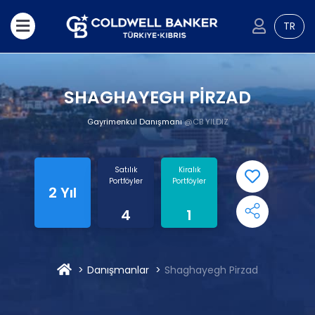
TR
SHAGHAYEGH PİRZAD
Gayrimenkul Danışmanı
@CB YILDIZ
Satılık
Kiralık
Portföyler
Portföyler
2 Yıl
4
1
Danışmanlar
Shaghayegh Pirzad