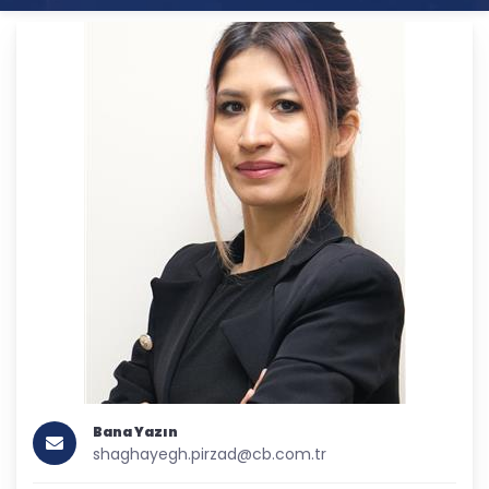
Bana Yazın
shaghayegh.pirzad@cb.com.tr