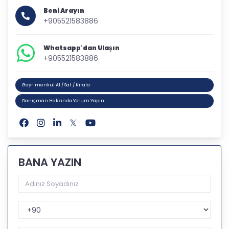
Beni Arayın
+905521583886
Whatsapp'dan Ulaşın
+905521583886
Gayrimenkul Al / Sat / Kirala
Danışman Hakkında Yorum Yapın
BANA YAZIN
Telefon Kodu