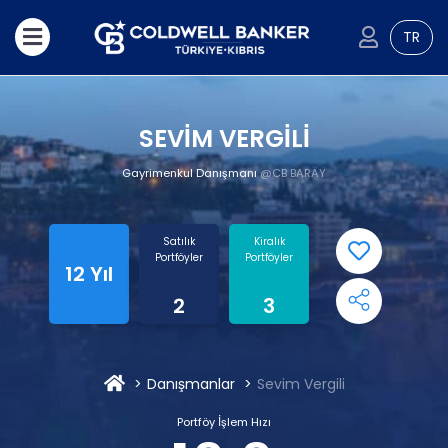
TR
SEVİM VERGİLİ
Gayrimenkul Danışmanı
@CB BARAY
Satılık
Kiralık
Portföyler
Portföyler
12 Yıl
2
3
Danışmanlar
Sevim Vergili
Portföy İşlem Hızı