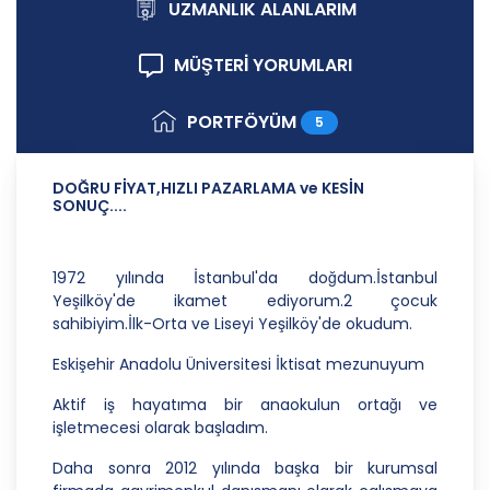
ilkelere uygun hareket etmektedir.
UZMANLIK ALANLARIM
1. Hukuka ve Dürüstlük Kuralına Uygun Kişisel
MÜŞTERİ YORUMLARI
Veri İşleme Faaliyetlerinde Bulunma
CB Gayrimenkul Franchising Pazarlama ve
PORTFÖYÜM
5
Danışmanlık Hizmetleri A.Ş.; kişisel verilerin
işlenmesi faaliyetleri kapsamında hukuka ve
dürüstlük kurallarına uygun hareket etmekle
DOĞRU FİYAT,HIZLI PAZARLAMA ve KESİN
yükümlüdür. Bu kapsamda, orantılılık gereklilikleri
SONUÇ....
dikkate alınacakve kişisel verileri işleme amacı
dışında kullanmayacaktır.
1972 yılında İstanbul'da doğdum.İstanbul
2. Kişisel Verilerin Doğru ve Gerektiğinde
Yeşilköy'de ikamet ediyorum.2 çocuk
Güncel Olmasını Sağlama
sahibiyim.İlk-Orta ve Liseyi Yeşilköy'de okudum.
CB Gayrimenkul Franchising Pazarlama ve
Eskişehir Anadolu Üniversitesi İktisat mezunuyum
Danışmanlık Hizmetleri A.Ş.; kişisel veri sahiplerinin
temel haklarını ve kendi meşru menfaatlerini
Aktif iş hayatıma bir anaokulun ortağı ve
dikkate alarak işlediği kişisel verilerin doğru ve
işletmecesi olarak başladım.
güncel olmasını sağlamakla ve bu doğrultuda
gerekli tedbirleri almak için gerekli sistemleri
Daha sonra 2012 yılında başka bir kurumsal
kurmakla yükümlüdür.