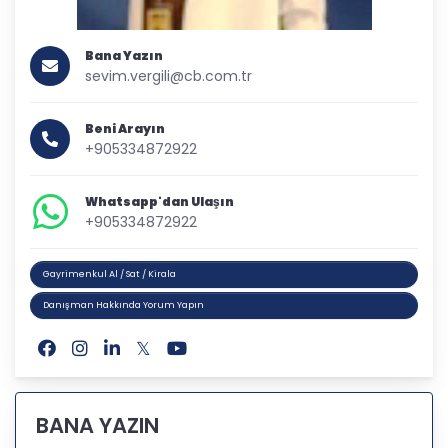
Bana Yazın
sevim.vergili@cb.com.tr
Beni Arayın
+905334872922
Whatsapp'dan Ulaşın
+905334872922
Gayrimenkul Al / Sat / Kirala
Danışman Hakkında Yorum Yapın
BANA YAZIN