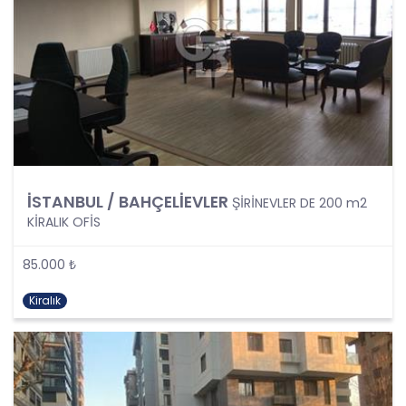
olarak tanımlanmıştır. Kişisel veri kavramı sadece
ad, soyad, doğum yeri, doğum tarihi gibi kişilerin
tanınmasını ve teşhisini sağlayan bilgilerden
ibaret olmayıp ayrıca kişilerin fiziksel, sosyal,
kültürel, ekonomik, psikolojik tüm bilgilerini de
kapsamaktadır.
Kişinin kimlik bilgilerine ek olarak, vatandaşlık
numarası, vergi numarası, pasaport numarası,
sosyal güvenlik numarası, sürücü belgesi
numarası, taşıt plakası, ev adresi, iş adresi, e-
posta adresi, telefon numarası, faks numarası,
İSTANBUL / BAHÇELİEVLER
ŞİRİNEVLER DE 200 m2
özgeçmişi, fotoğrafı, videosu, genetik bilgileri, kan
KİRALIK OFİS
grubu, kriminal geçmişi ve adli sicil bilgileri gibi
kişinin belirli veya belirlenebilir olmasını sağlayan
85.000 ₺
tüm bilgiler kişisel veri niteliği taşımaktadır ve
kişisel verilerin korunması kapsamına girmektedir.
Kiralık
Bu tanım uyarınca, CB Gayrimenkul Franchising
Pazarlama ve Danışmanlık Hizmetleri A.Ş. iş
ortakları, çalışanları ve müşterileri başta olmak
üzere üçüncü kişiler de dahil, topladıkları tüm
verilerin kişisel veri kapsamına girip girmediğini