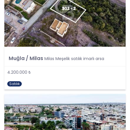
almayacaktır. Kişisel veri işleme faaliyetlerinin
kişisel veri işleme şartlarından bir veya birkaçına
dayalı olarak yürütülmesinin sağlanmasının yanı
sıra tüm kişisel veri işleme faaliyetlerinde KVK
Kanunu’nun 4üncü maddesinde belirtilen ve
Politikanın III. bölümlerinde belirtilen tüm ilkelere
uygun hareket edilmesi ve söz konusu ilkeleri
içinde barındırması sağlanacaktır. Özel nitelikteki
kişisel verilerin işlenmesi, üçüncü kişilere ve
yurtdışına aktarılması konusunda KVK Kanunu’nda
Muğla / Milas
Milas Meşelik satılık imarlı arsa
öngörülen özel hükümler de dikkate alınarak
kişisel veri işleme faaliyetleri yerine getirilecek;
4.200.000 ₺
yukarıda belirtilen hususların yanında bu
durumlarda kanunun aradığı özel gereklilikler de
Satılık
yerine getirilerek kişisel veri işleme faaliyetleri
gerçekleştirilecektir.
KİŞİSEL VERİLERİN İŞLENME
ŞARTLARI
1. Kişisel Verilerin Tespiti ve İşlenmesi