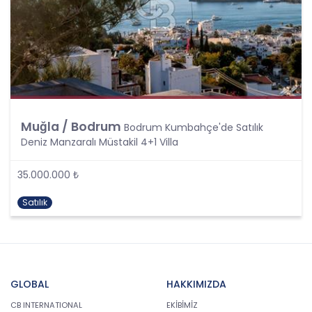
ortakları, çalışanları ve müşterileri başta olmak
üzere üçüncü kişiler de dahil, topladıkları tüm
verilerin kişisel veri kapsamına girip girmediğini
tespit edecek ve bu verileri KVKK’nundaki kurallara
uygun olarak işleyecektir.
Kişisel verilerin işlenmesi; tamamen veya kısmen
otomatik olan ya da herhangi bir veri kayıt
sisteminin parçası olmak kaydıyla otomatik
olmayan yollarla elde edilmesi, kaydedilmesi,
Muğla / Bodrum
Bodrum Kumbahçe'de Satılık
depolanması, muhafaza edilmesi, değiştirilmesi,
Deniz Manzaralı Müstakil 4+1 Villa
yeniden düzenlenmesi, açıklanması, aktarılması,
elde edilebilir hale getirilmesi, sınıflandırılması
35.000.000 ₺
veya kullanılmasının engellenmesi gibi veriler
üzerinde gerçekleştirilen her türlü işlemi
Satılık
kapsamaktadır.
CB Gayrimenkul Franchising Pazarlama ve
Danışmanlık Hizmetleri A.Ş.; KVKK uyarınca kişisel
verileri ancak ilgili kişilerin açık rızası ile işleyecektir
Ancak, aşağıdaki şartlardan herhangi birinin var
GLOBAL
HAKKIMIZDA
olması halinde, açık rıza aranmaksın kişisel
CB INTERNATIONAL
EKİBİMİZ
verilerin işlenmesi mümkündür: