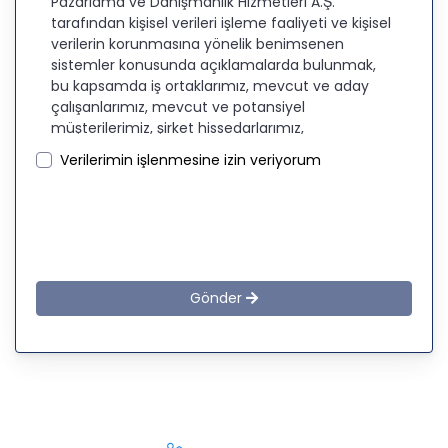
Pazarlama ve Danışmanlık Hizmetleri A.Ş.
tarafından kişisel verileri işleme faaliyeti ve kişisel
verilerin korunmasına yönelik benimsenen
sistemler konusunda açıklamalarda bulunmak,
bu kapsamda iş ortaklarımız, mevcut ve aday
çalışanlarımız, mevcut ve potansiyel
müşterilerimiz, şirket hissedarlarımız,
ziyaretçilerimiz ve üçüncü kişiler başta olmak
Verilerimin işlenmesine izin veriyorum
üzer kişisel verileri şirketimiz tarafından işlenen
kişilerin bilgilendirilerek şeffaflığın sağlanması
amaçlanmaktadır.
KİŞİSEL VERİLERİN İŞLENMESİ
İLKELERİ
Gönder
KVKK’ya uyumluluğun sağlanması için CB
Gayrimenkul Franchising Pazarlama ve
Danışmanlık Hizmetleri A.Ş. tarafından kişisel
veriler mevzuatta öngörülen genel ilke ve
hükümlere uygun olarak işlenecektir. Bu
kapsamda, CB Gayrimenkul Franchising
Pazarlama ve Danışmanlık Hizmetleri A.Ş.; KVKK ile