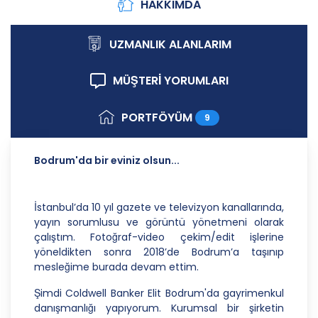
HAKKIMDA
ilgili uluslararası ve ulusal mevzuata uygun olarak
kişisel verilerin işlenmesinde aşağıda sıralanan
ilkelere uygun hareket etmektedir.
UZMANLIK ALANLARIM
1. Hukuka ve Dürüstlük Kuralına Uygun Kişisel
MÜŞTERİ YORUMLARI
Veri İşleme Faaliyetlerinde Bulunma
CB Gayrimenkul Franchising Pazarlama ve
PORTFÖYÜM
9
Danışmanlık Hizmetleri A.Ş.; kişisel verilerin
işlenmesi faaliyetleri kapsamında hukuka ve
dürüstlük kurallarına uygun hareket etmekle
Bodrum'da bir eviniz olsun...
yükümlüdür. Bu kapsamda, orantılılık gereklilikleri
dikkate alınacakve kişisel verileri işleme amacı
dışında kullanmayacaktır.
İstanbul’da 10 yıl gazete ve televizyon kanallarında,
yayın sorumlusu ve görüntü yönetmeni olarak
2. Kişisel Verilerin Doğru ve Gerektiğinde
çalıştım. Fotoğraf-video çekim/edit işlerine
Güncel Olmasını Sağlama
yöneldikten sonra 2018’de Bodrum’a taşınıp
CB Gayrimenkul Franchising Pazarlama ve
mesleğime burada devam ettim.
Danışmanlık Hizmetleri A.Ş.; kişisel veri sahiplerinin
Şimdi Coldwell Banker Elit Bodrum'da gayrimenkul
temel haklarını ve kendi meşru menfaatlerini
danışmanlığı yapıyorum. Kurumsal bir şirketin
dikkate alarak işlediği kişisel verilerin doğru ve