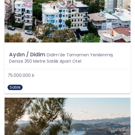
KVKK uyarınca, kişisel veri “Kimliği belirli veya
belirlenebilir gerçek kişiye ilişkin her türlü bilgi”
olarak tanımlanmıştır. Kişisel veri kavramı sadece
ad, soyad, doğum yeri, doğum tarihi gibi kişilerin
tanınmasını ve teşhisini sağlayan bilgilerden
ibaret olmayıp ayrıca kişilerin fiziksel, sosyal,
kültürel, ekonomik, psikolojik tüm bilgilerini de
kapsamaktadır.
Aydın / Didim
Didim'de Tamamen Yenilenmiş
Kişinin kimlik bilgilerine ek olarak, vatandaşlık
Denize 350 Metre Satılık Apart Otel
numarası, vergi numarası, pasaport numarası,
sosyal güvenlik numarası, sürücü belgesi
numarası, taşıt plakası, ev adresi, iş adresi, e-
75.000.000 ₺
posta adresi, telefon numarası, faks numarası,
özgeçmişi, fotoğrafı, videosu, genetik bilgileri, kan
Satılık
grubu, kriminal geçmişi ve adli sicil bilgileri gibi
kişinin belirli veya belirlenebilir olmasını sağlayan
tüm bilgiler kişisel veri niteliği taşımaktadır ve
kişisel verilerin korunması kapsamına girmektedir.
Bu tanım uyarınca, CB Gayrimenkul Franchising
Pazarlama ve Danışmanlık Hizmetleri A.Ş. iş