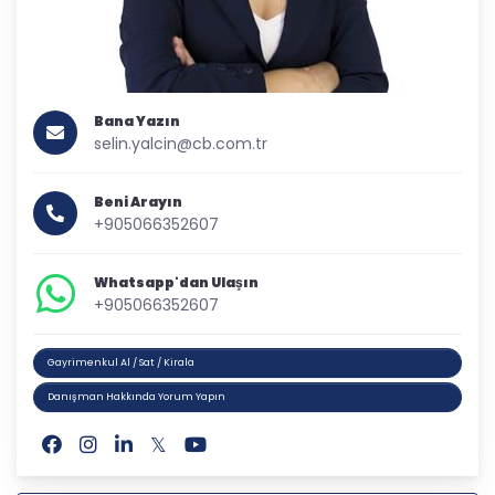
Bana Yazın
selin.yalcin@cb.com.tr
Beni Arayın
+905066352607
Whatsapp'dan Ulaşın
+905066352607
Gayrimenkul Al / Sat / Kirala
Danışman Hakkında Yorum Yapın