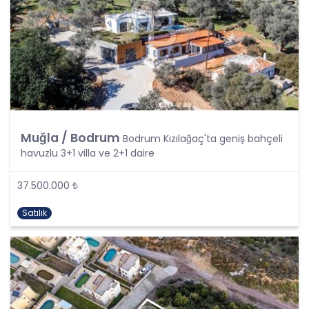
gerektiren sebeplerin ortadan kalkması halinde
kişisel veriler CB CB Gayrimenkul Franchising
Pazarlama ve Danışmanlık Hizmetleri A.Ş.
tarafından silinecek, yok edilecek veya anonim
hale getirilecektir.
6. Kişisel Veri İşleme Faaliyetlerinin Kanunun 5
inci Maddesinde Belirtilen Kişisel Veri İşleme
Şartlarından Bir veya Birkaçına Dayalı Olarak
Kanunun 4. Maddedeki Temel İlkelerin Tümüne
Muğla / Bodrum
Bodrum Kızılağaç'ta geniş bahçeli
Uygun Şekilde Yürütülmesi
havuzlu 3+1 villa ve 2+1 daire
Kişisel veriler kural olarak, KVK Kanunu’nun 5.
37.500.000 ₺
maddesinde belirtilen şartlardan bir veya
birkaçına uygun olarak işlenecek CB Gayrimenkul
Satılık
Franchising Pazarlama ve Danışmanlık Hizmetleri
A.Ş. tarafından, Şirket iş birimlerinin yürütmekte
olduğu kişisel veri işleme faaliyetlerinin bu
şartlardan bir veya bir kaçına dayalı olarak
yürütülüp yürütülmediği tespit edilecek, bu
şartlardan bir veya bir kaçını sağlamayan kişisel
veri işleme faaliyetleri süreçlerde yer