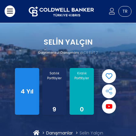
TR
SELİN YALÇIN
Gayrimenkul Danışmanı
@CB ELİT 2
Satılık
Kiralık
Portföyler
Portföyler
4 Yıl
9
0
Danışmanlar
Selin Yalçın