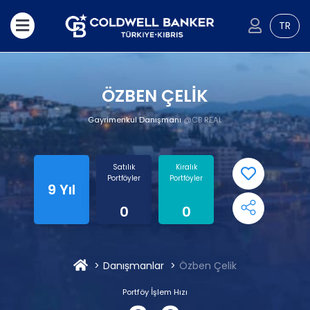
TR
ÖZBEN ÇELİK
Gayrimenkul Danışmanı
@CB REAL
Satılık
Kiralık
Portföyler
Portföyler
9 Yıl
0
0
Danışmanlar
Özben Çelik
Portföy İşlem Hızı