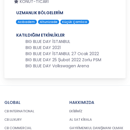
KONUT-TİCARİ
3. Belirli, Açık ve Meşru Amaçlarla İşleme
UZMANLIK BÖLGELERİM
CB Gayrimenkul Franchising Pazarlama ve
Acıbadem
Altunizade
Küçük Çamlıca
Danışmanlık Hizmetleri A.Ş.; kişisel verilerin hangi
amaçla işleneceğini belirlemekle ve bu amaçları
KATILDIĞIM ETKİNLİKLER
kişisel veriler işlenmeden önce veri sahiplerinin
BIG BLUE DAY İSTANBUL
bilgisine sunmakla yükümlüdür. Kişisel veriler
BIG BLUE DAY 2021
belirtilen meşru ve hukuka uygun amaçlar
BIG BLUE DAY İSTANBUL 27 Ocak 2022
dışında işlenmeyecektir..
BIG BLUE DAY 25 Şubat 2022 Zorlu PSM
BIG BLUE DAY Volkswagen Arena
4. İşlendikleri Amaçla Bağlantılı, Sınırlı ve Ölçülü
Olma
CB Gayrimenkul Franchising Pazarlama ve
Danışmanlık Hizmetleri A.Ş.; kişisel verileri
belirlenen amaçların gerçekleştirilmesine elverişli
GLOBAL
HAKKIMIZDA
bir biçimde işleyecek ve amacın
gerçekleştirilmesi ile ilgili olmayan veya ihtiyaç
CB INTERNATIONAL
EKİBİMİZ
duyulmayan kişisel verilerin işlenmesinden
CB LUXURY
AL SAT KİRALA
kaçınacaktır.
CB COMMERCIAL
GAYRİMENKUL DANIŞMANI OLMAK