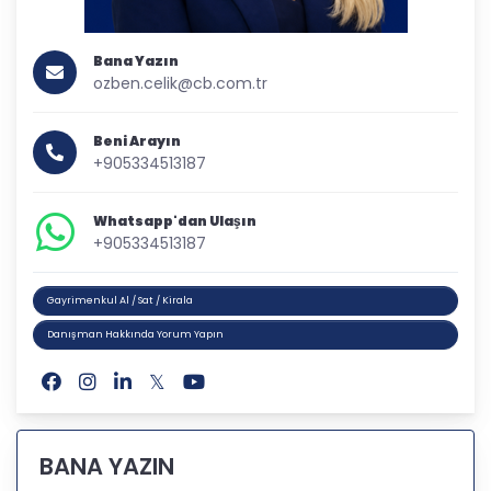
Bana Yazın
ozben.celik@cb.com.tr
Beni Arayın
+905334513187
Whatsapp'dan Ulaşın
+905334513187
Gayrimenkul Al / Sat / Kirala
Danışman Hakkında Yorum Yapın
BANA YAZIN