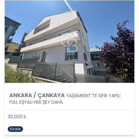
Şartlarından Bir veya Birkaçına Dayalı Olarak
Kanunun 4. Maddedeki Temel İlkelerin Tümüne
Uygun Şekilde Yürütülmesi
Kişisel veriler kural olarak, KVK Kanunu’nun 5.
maddesinde belirtilen şartlardan bir veya
birkaçına uygun olarak işlenecek CB Gayrimenkul
Franchising Pazarlama ve Danışmanlık Hizmetleri
A.Ş. tarafından, Şirket iş birimlerinin yürütmekte
olduğu kişisel veri işleme faaliyetlerinin bu
şartlardan bir veya bir kaçına dayalı olarak
yürütülüp yürütülmediği tespit edilecek, bu
şartlardan bir veya bir kaçını sağlamayan kişisel
veri işleme faaliyetleri süreçlerde yer
almayacaktır. Kişisel veri işleme faaliyetlerinin
ANKARA / ÇANKAYA
YAŞAMKENT'TE SIFIR YAPILI
kişisel veri işleme şartlarından bir veya birkaçına
FULL EŞYALI HER ŞEY DAHİL
dayalı olarak yürütülmesinin sağlanmasının yanı
sıra tüm kişisel veri işleme faaliyetlerinde KVK
30.000 ₺
Kanunu’nun 4üncü maddesinde belirtilen ve
Politikanın III. bölümlerinde belirtilen tüm ilkelere
Kiralık
uygun hareket edilmesi ve söz konusu ilkeleri
içinde barındırması sağlanacaktır. Özel nitelikteki