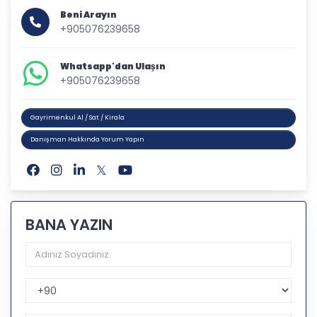
Beni Arayın
+905076239658
Whatsapp'dan Ulaşın
+905076239658
Gayrimenkul Al / Sat / Kirala
Danışman Hakkında Yorum Yapın
BANA YAZIN
Telefon Kodu