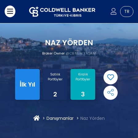
TR
NAZ YÖRDEN
Broker Owner
@CB NEW YAŞAM
Satılık
Kiralık
Portföyler
Portföyler
İlk Yıl
2
3
Danışmanlar
Naz Yörden