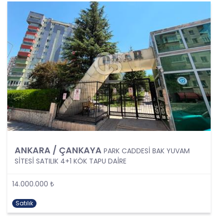
kapsamaktadır.
Kişinin kimlik bilgilerine ek olarak, vatandaşlık
numarası, vergi numarası, pasaport numarası,
sosyal güvenlik numarası, sürücü belgesi
numarası, taşıt plakası, ev adresi, iş adresi, e-
posta adresi, telefon numarası, faks numarası,
özgeçmişi, fotoğrafı, videosu, genetik bilgileri, kan
grubu, kriminal geçmişi ve adli sicil bilgileri gibi
kişinin belirli veya belirlenebilir olmasını sağlayan
tüm bilgiler kişisel veri niteliği taşımaktadır ve
kişisel verilerin korunması kapsamına girmektedir.
Bu tanım uyarınca, CB Gayrimenkul Franchising
Pazarlama ve Danışmanlık Hizmetleri A.Ş. iş
ortakları, çalışanları ve müşterileri başta olmak
ANKARA / ÇANKAYA
PARK CADDESİ BAK YUVAM
üzere üçüncü kişiler de dahil, topladıkları tüm
SİTESİ SATILIK 4+1 KÖK TAPU DAİRE
verilerin kişisel veri kapsamına girip girmediğini
tespit edecek ve bu verileri KVKK’nundaki kurallara
uygun olarak işleyecektir.
14.000.000 ₺
Kişisel verilerin işlenmesi; tamamen veya kısmen
otomatik olan ya da herhangi bir veri kayıt
Satılık
sisteminin parçası olmak kaydıyla otomatik