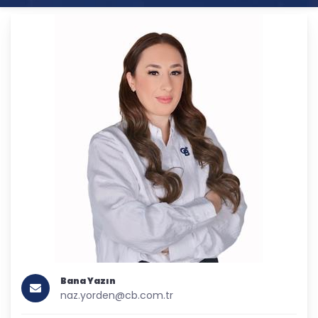
Bana Yazın
naz.yorden@cb.com.tr