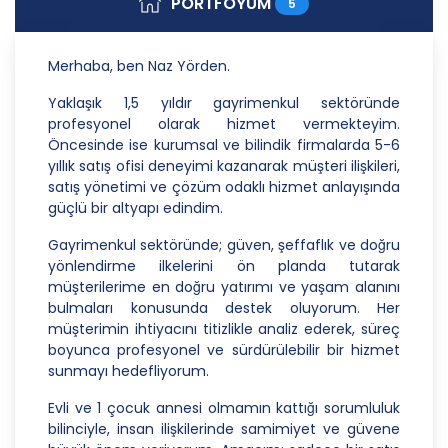
PORTFÖYÜM
5
Danışmanlık Hizmetleri A.Ş.; kişisel verilerin
işlenmesi faaliyetleri kapsamında hukuka ve
dürüstlük kurallarına uygun hareket etmekle
Merhaba, ben Naz Yörden.
yükümlüdür. Bu kapsamda, orantılılık gereklilikleri
dikkate alınacakve kişisel verileri işleme amacı
Yaklaşık 1,5 yıldır gayrimenkul sektöründe
dışında kullanmayacaktır.
profesyonel olarak hizmet vermekteyim.
Öncesinde ise kurumsal ve bilindik firmalarda 5-6
2. Kişisel Verilerin Doğru ve Gerektiğinde
yıllık satış ofisi deneyimi kazanarak müşteri ilişkileri,
Güncel Olmasını Sağlama
satış yönetimi ve çözüm odaklı hizmet anlayışında
güçlü bir altyapı edindim.
CB Gayrimenkul Franchising Pazarlama ve
Danışmanlık Hizmetleri A.Ş.; kişisel veri sahiplerinin
Gayrimenkul sektöründe; güven, şeffaflık ve doğru
temel haklarını ve kendi meşru menfaatlerini
yönlendirme ilkelerini ön planda tutarak
dikkate alarak işlediği kişisel verilerin doğru ve
müşterilerime en doğru yatırımı ve yaşam alanını
güncel olmasını sağlamakla ve bu doğrultuda
bulmaları konusunda destek oluyorum. Her
gerekli tedbirleri almak için gerekli sistemleri
müşterimin ihtiyacını titizlikle analiz ederek, süreç
kurmakla yükümlüdür.
boyunca profesyonel ve sürdürülebilir bir hizmet
sunmayı hedefliyorum.
3. Belirli, Açık ve Meşru Amaçlarla İşleme
Evli ve 1 çocuk annesi olmamın kattığı sorumluluk
CB Gayrimenkul Franchising Pazarlama ve
bilinciyle, insan ilişkilerinde samimiyet ve güvene
Danışmanlık Hizmetleri A.Ş.; kişisel verilerin hangi