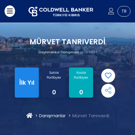
TR
MÜRVET TANRIVERDİ
Gayrimenkul Danışmanı
@CB NEST
Satılık
Kiralık
Portföyler
Portföyler
İlk Yıl
0
0
Danışmanlar
Mürvet Tanrıverdi