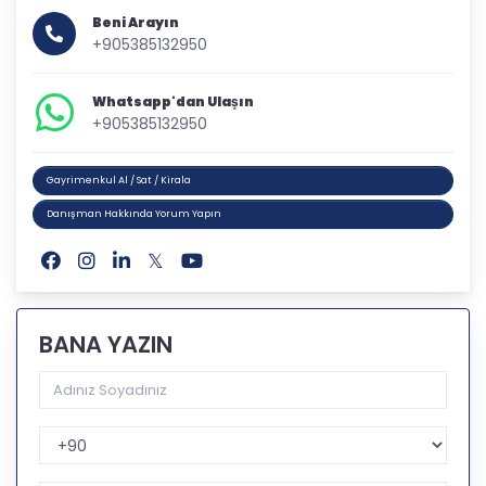
Beni Arayın
+905385132950
Whatsapp'dan Ulaşın
+905385132950
Gayrimenkul Al / Sat / Kirala
Danışman Hakkında Yorum Yapın
BANA YAZIN
Telefon Kodu