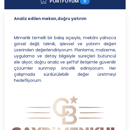
PORTFÖYÜM
0
Danışmanlık Hizmetleri A.Ş.; kişisel verilerin
işlenmesi faaliyetleri kapsamında hukuka ve
dürüstlük kurallarına uygun hareket etmekle
Analiz edilen mekan,doğru yatırım
yükümlüdür. Bu kapsamda, orantılılık gereklilikleri
dikkate alınacakve kişisel verileri işleme amacı
dışında kullanmayacaktır.
Mimarlık temelli bir bakış açısıyla, mekânı yalnızca
görsel değil; teknik, işlevsel ve yatırım değeri
2. Kişisel Verilerin Doğru ve Gerektiğinde
üzerinden değerlendiriyorum. Planlama, malzeme,
Güncel Olmasını Sağlama
uygulama ve detay bilgisiyle süreçleri bütüncül
CB Gayrimenkul Franchising Pazarlama ve
ele alıyor; doğru analiz ve şeffaf iletişimle güvenilir
Danışmanlık Hizmetleri A.Ş.; kişisel veri sahiplerinin
çözümler sunmayı öncelik ediniyorum. Her
temel haklarını ve kendi meşru menfaatlerini
çalışmada sürdürülebilir değer üretmeyi
dikkate alarak işlediği kişisel verilerin doğru ve
hedefliyorum.
güncel olmasını sağlamakla ve bu doğrultuda
gerekli tedbirleri almak için gerekli sistemleri
kurmakla yükümlüdür.
3. Belirli, Açık ve Meşru Amaçlarla İşleme
CB Gayrimenkul Franchising Pazarlama ve
Danışmanlık Hizmetleri A.Ş.; kişisel verilerin hangi