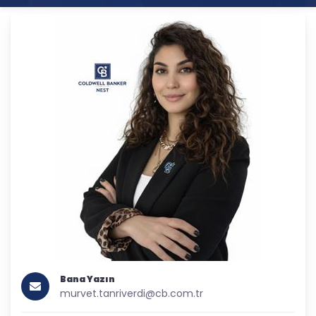
Bana Yazın
murvet.tanriverdi@cb.com.tr