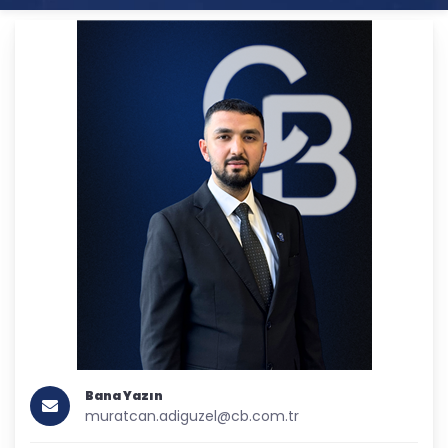
Bana Yazın
muratcan.adiguzel@cb.com.tr