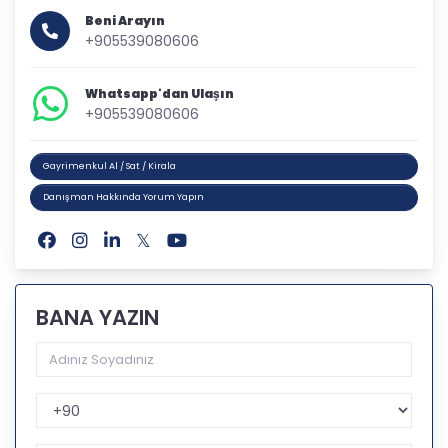
Beni Arayın
+905539080606
Whatsapp'dan Ulaşın
+905539080606
Gayrimenkul Al / Sat / Kirala
Danışman Hakkında Yorum Yapın
BANA YAZIN
Telefon Kodu