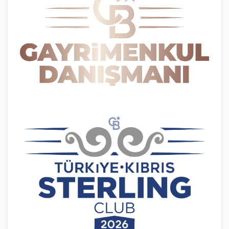
138. maddesine ve KVK Kanunu’nun 4. ve 7.
maddelerine uygun olarak; işledikleri kişisel verileri,
yalnızca ilgili mevzuat ve kanunlarda öngörülen
veya kişisel veri işleme amacının gerektirdiği süre
kadar muhafaza edecektir. CB Gayrimenkul
Franchising Pazarlama ve Danışmanlık Hizmetleri
A.Ş. öncelikle ilgili mevzuatta kişisel verilerin
saklanması için bir süre öngörülüp
öngörülmediğini tespit edecek, bir süre
belirlenmişse bu süreye uygun davranacak, bir
süre belirlenmemişse kişisel verileri işlendikleri
amaç için gerekli olan süre kadar muhafaza
edecektir. Sürenin bitimi veya işlenmesini
gerektiren sebeplerin ortadan kalkması halinde
kişisel veriler CB CB Gayrimenkul Franchising
Pazarlama ve Danışmanlık Hizmetleri A.Ş.
tarafından silinecek, yok edilecek veya anonim
hale getirilecektir.
6. Kişisel Veri İşleme Faaliyetlerinin Kanunun 5
inci Maddesinde Belirtilen Kişisel Veri İşleme