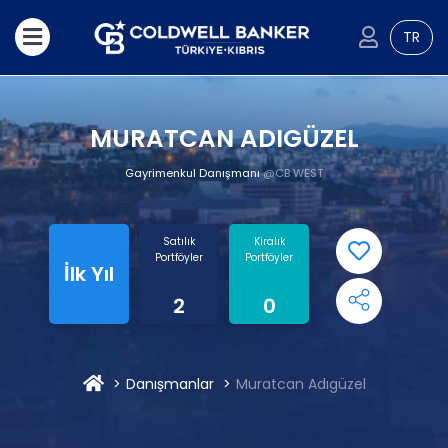
TR
MURATCAN ADIGÜZEL
Gayrimenkul Danışmanı
@CB WEST
Satılık
Kiralık
Portföyler
Portföyler
İlk Yıl
2
0
Danışmanlar
Muratcan Adıgüzel