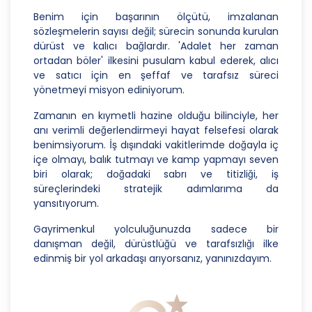
amaçla işleneceğini belirlemekle ve bu amaçları
Benim için başarının ölçütü, imzalanan
kişisel veriler işlenmeden önce veri sahiplerinin
sözleşmelerin sayısı değil; sürecin sonunda kurulan
bilgisine sunmakla yükümlüdür. Kişisel veriler
dürüst ve kalıcı bağlardır. 'Adalet her zaman
belirtilen meşru ve hukuka uygun amaçlar
ortadan böler' ilkesini pusulam kabul ederek, alıcı
dışında işlenmeyecektir..
ve satıcı için en şeffaf ve tarafsız süreci
4. İşlendikleri Amaçla Bağlantılı, Sınırlı ve Ölçülü
yönetmeyi misyon ediniyorum.
Olma
Zamanın en kıymetli hazine olduğu bilinciyle, her
CB Gayrimenkul Franchising Pazarlama ve
anı verimli değerlendirmeyi hayat felsefesi olarak
Danışmanlık Hizmetleri A.Ş.; kişisel verileri
benimsiyorum. İş dışındaki vakitlerimde doğayla iç
belirlenen amaçların gerçekleştirilmesine elverişli
içe olmayı, balık tutmayı ve kamp yapmayı seven
bir biçimde işleyecek ve amacın
biri olarak; doğadaki sabrı ve titizliği, iş
gerçekleştirilmesi ile ilgili olmayan veya ihtiyaç
süreçlerindeki stratejik adımlarıma da
duyulmayan kişisel verilerin işlenmesinden
yansıtıyorum.
kaçınacaktır.
Gayrimenkul yolculuğunuzda sadece bir
5. İlgili Mevzuatta Öngörülen veya İşlendikleri
danışman değil, dürüstlüğü ve tarafsızlığı ilke
Amaç İçin Gerekli Olan Süre Kadar Muhafaza
edinmiş bir yol arkadaşı arıyorsanız, yanınızdayım.
Etme
CB Gayrimenkul Franchising Pazarlama ve
Danışmanlık Hizmetleri A.Ş. Türk Ceza Kanunu’nun