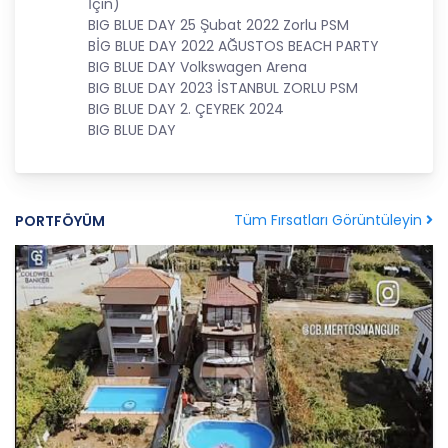
İçin)
5. İlgili Mevzuatta Öngörülen veya İşlendikleri
BIG BLUE DAY 25 Şubat 2022 Zorlu PSM
Amaç İçin Gerekli Olan Süre Kadar Muhafaza
BİG BLUE DAY 2022 AĞUSTOS BEACH PARTY
Etme
BIG BLUE DAY Volkswagen Arena
CB Gayrimenkul Franchising Pazarlama ve
BIG BLUE DAY 2023 İSTANBUL ZORLU PSM
Danışmanlık Hizmetleri A.Ş. Türk Ceza Kanunu’nun
BIG BLUE DAY 2. ÇEYREK 2024
138. maddesine ve KVK Kanunu’nun 4. ve 7.
BIG BLUE DAY
maddelerine uygun olarak; işledikleri kişisel verileri,
yalnızca ilgili mevzuat ve kanunlarda öngörülen
veya kişisel veri işleme amacının gerektirdiği süre
kadar muhafaza edecektir. CB Gayrimenkul
Tüm Fırsatları Görüntüleyin
PORTFÖYÜM
Franchising Pazarlama ve Danışmanlık Hizmetleri
A.Ş. öncelikle ilgili mevzuatta kişisel verilerin
saklanması için bir süre öngörülüp
öngörülmediğini tespit edecek, bir süre
belirlenmişse bu süreye uygun davranacak, bir
süre belirlenmemişse kişisel verileri işlendikleri
amaç için gerekli olan süre kadar muhafaza
edecektir. Sürenin bitimi veya işlenmesini
gerektiren sebeplerin ortadan kalkması halinde
kişisel veriler CB CB Gayrimenkul Franchising
Pazarlama ve Danışmanlık Hizmetleri A.Ş.