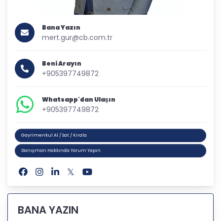
Bana Yazın
mert.gur@cb.com.tr
Beni Arayın
+905397749872
Whatsapp'dan Ulaşın
+905397749872
Gayrimenkul Al / Sat / Kirala
Danışman Hakkında Yorum Yapın
BANA YAZIN