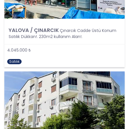
olarak tanımlanmıştır. Kişisel veri kavramı sadece
ad, soyad, doğum yeri, doğum tarihi gibi kişilerin
tanınmasını ve teşhisini sağlayan bilgilerden
ibaret olmayıp ayrıca kişilerin fiziksel, sosyal,
kültürel, ekonomik, psikolojik tüm bilgilerini de
YALOVA / ÇINARCIK
Çınarcık Cadde Üstü Konum
kapsamaktadır.
Satılık Dükkan!. 230m2 kullanım Alan!.
Kişinin kimlik bilgilerine ek olarak, vatandaşlık
numarası, vergi numarası, pasaport numarası,
sosyal güvenlik numarası, sürücü belgesi
4.045.000 ₺
numarası, taşıt plakası, ev adresi, iş adresi, e-
posta adresi, telefon numarası, faks numarası,
Satılık
özgeçmişi, fotoğrafı, videosu, genetik bilgileri, kan
grubu, kriminal geçmişi ve adli sicil bilgileri gibi
kişinin belirli veya belirlenebilir olmasını sağlayan
tüm bilgiler kişisel veri niteliği taşımaktadır ve
kişisel verilerin korunması kapsamına girmektedir.
Bu tanım uyarınca, CB Gayrimenkul Franchising
Pazarlama ve Danışmanlık Hizmetleri A.Ş. iş
ortakları, çalışanları ve müşterileri başta olmak
üzere üçüncü kişiler de dahil, topladıkları tüm
verilerin kişisel veri kapsamına girip girmediğini