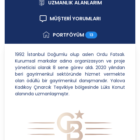
ilkelere uygun hareket etmektedir.
UZMANLIK ALANLARIM
1. Hukuka ve Dürüstlük Kuralına Uygun Kişisel
MÜŞTERİ YORUMLARI
Veri İşleme Faaliyetlerinde Bulunma
CB Gayrimenkul Franchising Pazarlama ve
PORTFÖYÜM
13
Danışmanlık Hizmetleri A.Ş.; kişisel verilerin
işlenmesi faaliyetleri kapsamında hukuka ve
dürüstlük kurallarına uygun hareket etmekle
1992 İstanbul Doğumlu olup aslen Ordu Fatsalı.
yükümlüdür. Bu kapsamda, orantılılık gereklilikleri
Kurumsal markalar adına organizasyon ve proje
dikkate alınacakve kişisel verileri işleme amacı
yöneticisi olarak 8 sene görev aldı. 2020 yılından
dışında kullanmayacaktır.
beri gayrimenkul sektöründe hizmet vermekte
olan ödüllü bir gayrimenkul danışmanıdır. Yalova
2. Kişisel Verilerin Doğru ve Gerektiğinde
Kadıkoy Çınarcık Teşvikiye bölgesinde Lüks Konut
Güncel Olmasını Sağlama
alanında uzmanlaşmıştır.
CB Gayrimenkul Franchising Pazarlama ve
Danışmanlık Hizmetleri A.Ş.; kişisel veri sahiplerinin
temel haklarını ve kendi meşru menfaatlerini
dikkate alarak işlediği kişisel verilerin doğru ve
güncel olmasını sağlamakla ve bu doğrultuda
gerekli tedbirleri almak için gerekli sistemleri
kurmakla yükümlüdür.