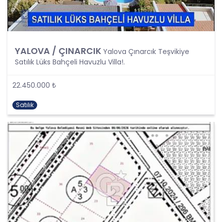
tarafından silinecek, yok edilecek veya anonim
hale getirilecektir.
6. Kişisel Veri İşleme Faaliyetlerinin Kanunun 5
inci Maddesinde Belirtilen Kişisel Veri İşleme
YALOVA / ÇINARCIK
Yalova Çınarcık Teşvikiye
Şartlarından Bir veya Birkaçına Dayalı Olarak
Satılık Lüks Bahçeli Havuzlu Villa!.
Kanunun 4. Maddedeki Temel İlkelerin Tümüne
Uygun Şekilde Yürütülmesi
22.450.000 ₺
Kişisel veriler kural olarak, KVK Kanunu’nun 5.
Satılık
maddesinde belirtilen şartlardan bir veya
birkaçına uygun olarak işlenecek CB Gayrimenkul
Franchising Pazarlama ve Danışmanlık Hizmetleri
A.Ş. tarafından, Şirket iş birimlerinin yürütmekte
olduğu kişisel veri işleme faaliyetlerinin bu
şartlardan bir veya bir kaçına dayalı olarak
yürütülüp yürütülmediği tespit edilecek, bu
şartlardan bir veya bir kaçını sağlamayan kişisel
veri işleme faaliyetleri süreçlerde yer
almayacaktır. Kişisel veri işleme faaliyetlerinin
kişisel veri işleme şartlarından bir veya birkaçına
dayalı olarak yürütülmesinin sağlanmasının yanı