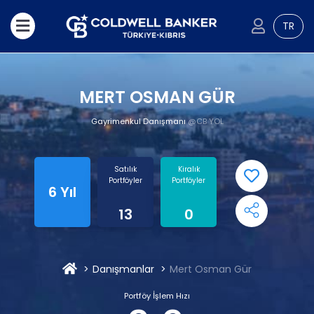
TR
MERT OSMAN GÜR
Gayrimenkul Danışmanı
@CB YOL
Satılık
Kiralık
Portföyler
Portföyler
6 Yıl
13
0
Danışmanlar
Mert Osman Gür
Portföy İşlem Hızı