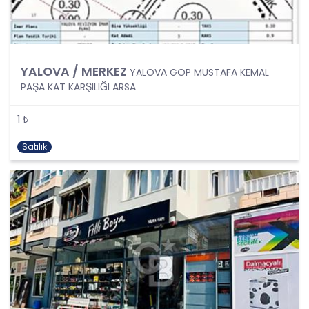
sıra tüm kişisel veri işleme faaliyetlerinde KVK
Kanunu’nun 4üncü maddesinde belirtilen ve
Politikanın III. bölümlerinde belirtilen tüm ilkelere
uygun hareket edilmesi ve söz konusu ilkeleri
YALOVA / MERKEZ
içinde barındırması sağlanacaktır. Özel nitelikteki
YALOVA GOP MUSTAFA KEMAL
kişisel verilerin işlenmesi, üçüncü kişilere ve
PAŞA KAT KARŞILIĞI ARSA
yurtdışına aktarılması konusunda KVK Kanunu’nda
öngörülen özel hükümler de dikkate alınarak
1 ₺
kişisel veri işleme faaliyetleri yerine getirilecek;
yukarıda belirtilen hususların yanında bu
Satılık
durumlarda kanunun aradığı özel gereklilikler de
yerine getirilerek kişisel veri işleme faaliyetleri
gerçekleştirilecektir.
KİŞİSEL VERİLERİN İŞLENME
ŞARTLARI
1. Kişisel Verilerin Tespiti ve İşlenmesi
KVKK uyarınca, kişisel veri “Kimliği belirli veya
belirlenebilir gerçek kişiye ilişkin her türlü bilgi”