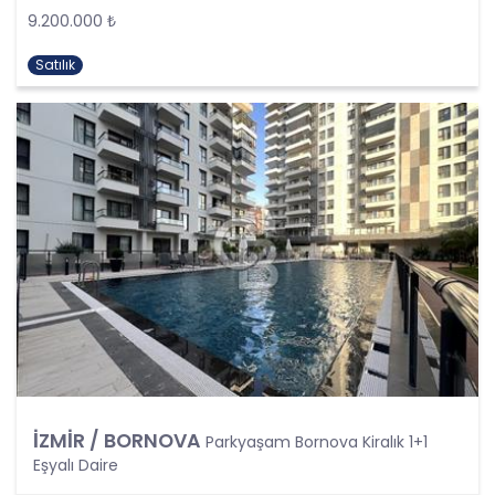
Şartlarından Bir veya Birkaçına Dayalı Olarak
9.200.000 ₺
Kanunun 4. Maddedeki Temel İlkelerin Tümüne
Uygun Şekilde Yürütülmesi
Satılık
Kişisel veriler kural olarak, KVK Kanunu’nun 5.
maddesinde belirtilen şartlardan bir veya
birkaçına uygun olarak işlenecek CB Gayrimenkul
Franchising Pazarlama ve Danışmanlık Hizmetleri
A.Ş. tarafından, Şirket iş birimlerinin yürütmekte
olduğu kişisel veri işleme faaliyetlerinin bu
şartlardan bir veya bir kaçına dayalı olarak
yürütülüp yürütülmediği tespit edilecek, bu
şartlardan bir veya bir kaçını sağlamayan kişisel
veri işleme faaliyetleri süreçlerde yer
almayacaktır. Kişisel veri işleme faaliyetlerinin
kişisel veri işleme şartlarından bir veya birkaçına
dayalı olarak yürütülmesinin sağlanmasının yanı
sıra tüm kişisel veri işleme faaliyetlerinde KVK
Kanunu’nun 4üncü maddesinde belirtilen ve
İZMİR / BORNOVA
Parkyaşam Bornova Kiralık 1+1
Politikanın III. bölümlerinde belirtilen tüm ilkelere
Eşyalı Daire
uygun hareket edilmesi ve söz konusu ilkeleri
içinde barındırması sağlanacaktır. Özel nitelikteki