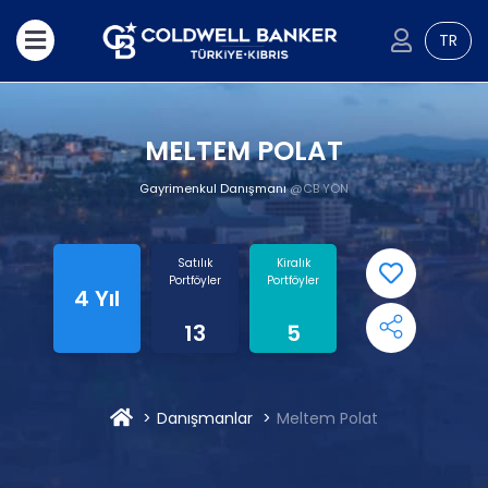
TR
MELTEM POLAT
Gayrimenkul Danışmanı
@CB YÖN
Satılık
Kiralık
Portföyler
Portföyler
4 Yıl
13
5
Danışmanlar
Meltem Polat