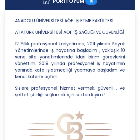
PORTFÖYÜM
18
Danışmanlık Hizmetleri A.Ş.; kişisel verilerin
işlenmesi faaliyetleri kapsamında hukuka ve
dürüstlük kurallarına uygun hareket etmekle
ANADOLU ÜNİVERSİTESİ AÖF İŞLETME FAKÜLTESİ
yükümlüdür. Bu kapsamda, orantılılık gereklilikleri
dikkate alınacakve kişisel verileri işleme amacı
ATATÜRK ÜNİVERSİTESİ AÖF İŞ SAĞLIĞI VE GÜVENLİĞİ
dışında kullanmayacaktır.
12 Yıllık profesyonel kariyerimde; 2011 yılında Soyak
2. Kişisel Verilerin Doğru ve Gerektiğinde
Yönetimlerinde iş hayatına başladım , yaklaşık 10
Güncel Olmasını Sağlama
sene site yönetimlerinde idari birim görevlerini
yönettim. 2018 yılında profesyonel iş hayatımın
CB Gayrimenkul Franchising Pazarlama ve
yanında kafe işletmeciliği yapmaya başladım ve
Danışmanlık Hizmetleri A.Ş.; kişisel veri sahiplerinin
kendi kafemi açtım.
temel haklarını ve kendi meşru menfaatlerini
dikkate alarak işlediği kişisel verilerin doğru ve
Sizlere profesyonel hizmet vermek, güvenli , ve
güncel olmasını sağlamakla ve bu doğrultuda
şeffaf işbirliği sağlamak için sektördeyim !
gerekli tedbirleri almak için gerekli sistemleri
kurmakla yükümlüdür.
3. Belirli, Açık ve Meşru Amaçlarla İşleme
CB Gayrimenkul Franchising Pazarlama ve
Danışmanlık Hizmetleri A.Ş.; kişisel verilerin hangi