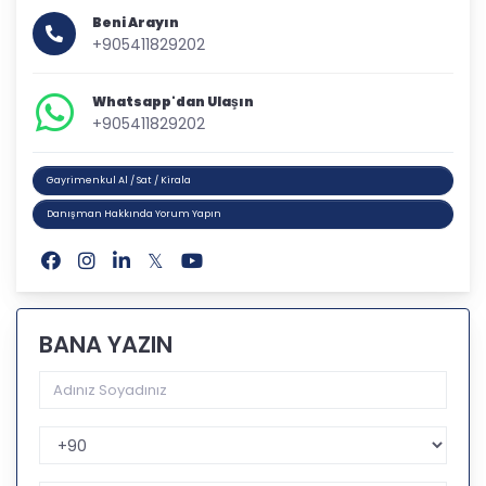
Beni Arayın
+905411829202
Whatsapp'dan Ulaşın
+905411829202
Gayrimenkul Al / Sat / Kirala
Danışman Hakkında Yorum Yapın
BANA YAZIN
Telefon Kodu