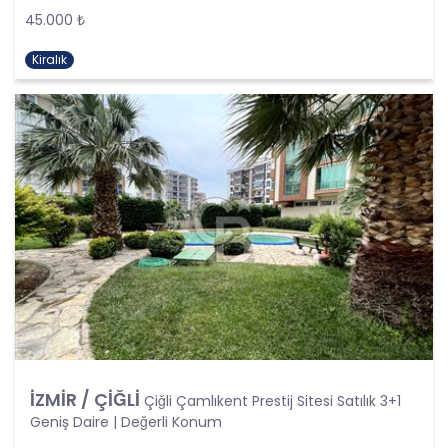
kişisel verilerin işlenmesi, üçüncü kişilere ve
45.000 ₺
yurtdışına aktarılması konusunda KVK Kanunu’nda
öngörülen özel hükümler de dikkate alınarak
Kiralık
kişisel veri işleme faaliyetleri yerine getirilecek;
yukarıda belirtilen hususların yanında bu
durumlarda kanunun aradığı özel gereklilikler de
yerine getirilerek kişisel veri işleme faaliyetleri
gerçekleştirilecektir.
KİŞİSEL VERİLERİN İŞLENME
ŞARTLARI
1. Kişisel Verilerin Tespiti ve İşlenmesi
KVKK uyarınca, kişisel veri “Kimliği belirli veya
belirlenebilir gerçek kişiye ilişkin her türlü bilgi”
olarak tanımlanmıştır. Kişisel veri kavramı sadece
ad, soyad, doğum yeri, doğum tarihi gibi kişilerin
tanınmasını ve teşhisini sağlayan bilgilerden
İZMİR / ÇİĞLİ
Çiğli Çamlıkent Prestij Sitesi Satılık 3+1
ibaret olmayıp ayrıca kişilerin fiziksel, sosyal,
Geniş Daire | Değerli Konum
kültürel, ekonomik, psikolojik tüm bilgilerini de