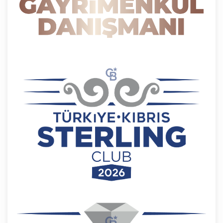
5. İlgili Mevzuatta Öngörülen veya İşlendikleri
Amaç İçin Gerekli Olan Süre Kadar Muhafaza
Etme
CB Gayrimenkul Franchising Pazarlama ve
Danışmanlık Hizmetleri A.Ş. Türk Ceza Kanunu’nun
138. maddesine ve KVK Kanunu’nun 4. ve 7.
maddelerine uygun olarak; işledikleri kişisel verileri,
yalnızca ilgili mevzuat ve kanunlarda öngörülen
veya kişisel veri işleme amacının gerektirdiği süre
kadar muhafaza edecektir. CB Gayrimenkul
Franchising Pazarlama ve Danışmanlık Hizmetleri
A.Ş. öncelikle ilgili mevzuatta kişisel verilerin
saklanması için bir süre öngörülüp
öngörülmediğini tespit edecek, bir süre
belirlenmişse bu süreye uygun davranacak, bir
süre belirlenmemişse kişisel verileri işlendikleri
amaç için gerekli olan süre kadar muhafaza
edecektir. Sürenin bitimi veya işlenmesini
gerektiren sebeplerin ortadan kalkması halinde
kişisel veriler CB CB Gayrimenkul Franchising
Pazarlama ve Danışmanlık Hizmetleri A.Ş.