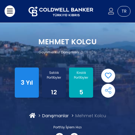
TR
MEHMET KOLCU
Gayrimenkul Danışmanı
@CB YÖN
Satılık
Kiralık
Portföyler
Portföyler
3 Yıl
12
5
Danışmanlar
Mehmet Kolcu
Portföy İşlem Hızı