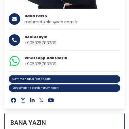
Bana Yazın
mehmet.kolcu@cb.com.tr
Beni Arayın
+905325783289
Whatsapp'dan Ulaşın
+905325783289
Gayrimenkul Al / Sat / Kirala
Danışman Hakkında Yorum Yapın
BANA YAZIN