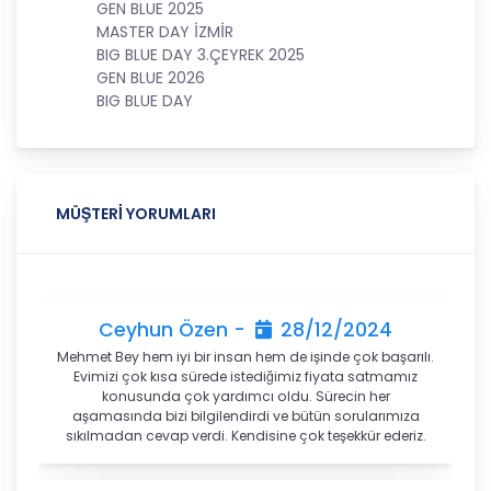
GEN BLUE 2025
sıra tüm kişisel veri işleme faaliyetlerinde KVK
MASTER DAY İZMİR
Kanunu’nun 4üncü maddesinde belirtilen ve
BIG BLUE DAY 3.ÇEYREK 2025
Politikanın III. bölümlerinde belirtilen tüm ilkelere
GEN BLUE 2026
uygun hareket edilmesi ve söz konusu ilkeleri
BIG BLUE DAY
içinde barındırması sağlanacaktır. Özel nitelikteki
kişisel verilerin işlenmesi, üçüncü kişilere ve
yurtdışına aktarılması konusunda KVK Kanunu’nda
öngörülen özel hükümler de dikkate alınarak
kişisel veri işleme faaliyetleri yerine getirilecek;
MÜŞTERİ YORUMLARI
yukarıda belirtilen hususların yanında bu
durumlarda kanunun aradığı özel gereklilikler de
yerine getirilerek kişisel veri işleme faaliyetleri
gerçekleştirilecektir.
Ceyhun Özen -
28/12/2024
KİŞİSEL VERİLERİN İŞLENME
Mehmet Bey hem iyi bir insan hem de işinde çok başarılı.
ŞARTLARI
Evimizi çok kısa sürede istediğimiz fiyata satmamız
konusunda çok yardımcı oldu. Sürecin her
1. Kişisel Verilerin Tespiti ve İşlenmesi
aşamasında bizi bilgilendirdi ve bütün sorularımıza
sıkılmadan cevap verdi. Kendisine çok teşekkür ederiz.
KVKK uyarınca, kişisel veri “Kimliği belirli veya
belirlenebilir gerçek kişiye ilişkin her türlü bilgi”