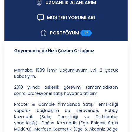
ilkelere uygun hareket etmektedir.
UZMANLIK ALANLARIM
1. Hukuka ve Dürüstlük Kuralına Uygun Kişisel
MÜŞTERİ YORUMLARI
Veri İşleme Faaliyetlerinde Bulunma
CB Gayrimenkul Franchising Pazarlama ve
PORTFÖYÜM
17
Danışmanlık Hizmetleri A.Ş.; kişisel verilerin
işlenmesi faaliyetleri kapsamında hukuka ve
dürüstlük kurallarına uygun hareket etmekle
Gayrimenkulde Hızlı Çözüm Ortağınız
yükümlüdür. Bu kapsamda, orantılılık gereklilikleri
dikkate alınacakve kişisel verileri işleme amacı
dışında kullanmayacaktır.
Merhaba, 1989 İzmir Doğumluyum. Evli, 2 Çocuk
Babasıyım.
2. Kişisel Verilerin Doğru ve Gerektiğinde
Güncel Olmasını Sağlama
2010 yılında askerlik görevimi tamamladıktan
sonra, profesyonel satış hayatına atıldım.
CB Gayrimenkul Franchising Pazarlama ve
Danışmanlık Hizmetleri A.Ş.; kişisel veri sahiplerinin
Procter & Gamble firmasında Satış Temsilciliği
temel haklarını ve kendi meşru menfaatlerini
yaparak başladığım bu serüvende, Hobby
dikkate alarak işlediği kişisel verilerin doğru ve
Kozmetik (Satış Temsilciği ve Distiribütör
güncel olmasını sağlamakla ve bu doğrultuda
yöneticiliği), Doğuş Kozmetik (Ege Bölgesi Satış
gerekli tedbirleri almak için gerekli sistemleri
Müdürü), Morfose Kozmetik (Ege & Akdeniz Bölge
kurmakla yükümlüdür.