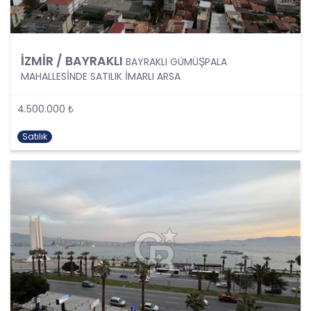
Danışmanlık Hizmetleri A.Ş. bu tür verileri ilgilisinin
açık rızası olmaksızın veya Kanun’un 6.
Maddesinin üçücnü fıkrasında düzenlenen
sistisnalar bulunmaksızın işlemeyecektir. Açık rıza;
verileri toplanacak kişiye bu verilerin hangi
İZMİR / BAYRAKLI
BAYRAKLI GÜMÜŞPALA
amaçlarla toplandığını bildirdikten sonra ayrıntılı
MAHALLESİNDE SATILIK İMARLI ARSA
bir rızanın alınması anlamına gelmektedir.
KVKK; kişinin ırkı, etnik kökeni, siyasi düşüncesi,
4.500.000 ₺
felsefi inancı, dini, mezhebi veya diğer inançları,
kılık ve kıyafeti, dernek, vakıf ya da sendika üyeliği,
Satılık
sağlığı, cinsel hayatı, ceza mahkûmiyeti ve
güvenlik tedbirleriyle ilgili verileri ile biyometrik ve
genetik verileri özel veri niteliğinde saymıştır.
CB Gayrimenkul Franchising Pazarlama ve
Danışmanlık Hizmetleri A.Ş., özel nitelikli kişisel
verilerin işlenmesinde, Kişisel Verileri Koruma
Kurulu tarafından belirlenen yeterli önlemleri de
alacaktır.
3. Kişisel Verilerin Aktarılması
CB Gayrimenkul Franchising Pazarlama ve