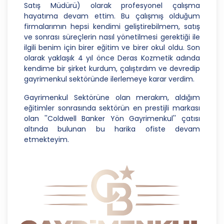
Satış Müdürü) olarak profesyonel çalışma
hayatıma devam ettim. Bu çalışmış olduğum
3. Belirli, Açık ve Meşru Amaçlarla İşleme
firmalarımın hepsi kendimi geliştirebilmem, satış
CB Gayrimenkul Franchising Pazarlama ve
ve sonrası süreçlerin nasıl yönetilmesi gerektiği ile
Danışmanlık Hizmetleri A.Ş.; kişisel verilerin hangi
ilgili benim için birer eğitim ve birer okul oldu. Son
amaçla işleneceğini belirlemekle ve bu amaçları
olarak yaklaşık 4 yıl önce Deras Kozmetik adında
kişisel veriler işlenmeden önce veri sahiplerinin
kendime bir şirket kurdum, çalıştırdım ve devredip
bilgisine sunmakla yükümlüdür. Kişisel veriler
gayrimenkul sektöründe ilerlemeye karar verdim.
belirtilen meşru ve hukuka uygun amaçlar
Gayrimenkul Sektörüne olan merakım, aldığım
dışında işlenmeyecektir..
eğitimler sonrasında sektörün en prestijli markası
4. İşlendikleri Amaçla Bağlantılı, Sınırlı ve Ölçülü
olan ''Coldwell Banker Yön Gayrimenkul'' çatısı
Olma
altında bulunan bu harika ofiste devam
etmekteyim.
CB Gayrimenkul Franchising Pazarlama ve
Danışmanlık Hizmetleri A.Ş.; kişisel verileri
belirlenen amaçların gerçekleştirilmesine elverişli
bir biçimde işleyecek ve amacın
gerçekleştirilmesi ile ilgili olmayan veya ihtiyaç
duyulmayan kişisel verilerin işlenmesinden
kaçınacaktır.