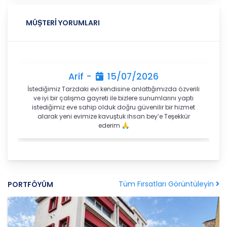
amaçla işleneceğini belirlemekle ve bu amaçları
kişisel veriler işlenmeden önce veri sahiplerinin
MÜŞTERİ YORUMLARI
bilgisine sunmakla yükümlüdür. Kişisel veriler
belirtilen meşru ve hukuka uygun amaçlar
dışında işlenmeyecektir..
4. İşlendikleri Amaçla Bağlantılı, Sınırlı ve Ölçülü
Olma
Arif -
15/07/2026
İstediğimiz Tarzdaki evi kendisine anlattığımızda özverili
CB Gayrimenkul Franchising Pazarlama ve
ve iyi bir çalışma gayreti ile bizlere sunumlarını yaptı
Danışmanlık Hizmetleri A.Ş.; kişisel verileri
istediğimiz eve sahip olduk doğru güvenilir bir hizmet
belirlenen amaçların gerçekleştirilmesine elverişli
alarak yeni evimize kavuştuk ihsan bey’e Teşekkür
bir biçimde işleyecek ve amacın
ederim 🙏
gerçekleştirilmesi ile ilgili olmayan veya ihtiyaç
duyulmayan kişisel verilerin işlenmesinden
kaçınacaktır.
5. İlgili Mevzuatta Öngörülen veya İşlendikleri
Tüm Fırsatları Görüntüleyin
PORTFÖYÜM
Amaç İçin Gerekli Olan Süre Kadar Muhafaza
Etme
CB Gayrimenkul Franchising Pazarlama ve
Danışmanlık Hizmetleri A.Ş. Türk Ceza Kanunu’nun