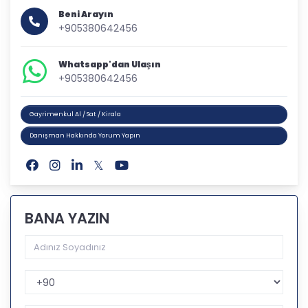
Beni Arayın
+905380642456
Whatsapp'dan Ulaşın
+905380642456
Gayrimenkul Al / Sat / Kirala
Danışman Hakkında Yorum Yapın
BANA YAZIN
Telefon Kodu