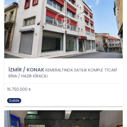
138. maddesine ve KVK Kanunu’nun 4. ve 7.
maddelerine uygun olarak; işledikleri kişisel verileri,
yalnızca ilgili mevzuat ve kanunlarda öngörülen
veya kişisel veri işleme amacının gerektirdiği süre
kadar muhafaza edecektir. CB Gayrimenkul
Franchising Pazarlama ve Danışmanlık Hizmetleri
A.Ş. öncelikle ilgili mevzuatta kişisel verilerin
saklanması için bir süre öngörülüp
öngörülmediğini tespit edecek, bir süre
belirlenmişse bu süreye uygun davranacak, bir
süre belirlenmemişse kişisel verileri işlendikleri
İZMİR / KONAK
KEMERALTINDA SATILIK KOMPLE TİCARİ
amaç için gerekli olan süre kadar muhafaza
BİNA / HAZIR KİRACILI
edecektir. Sürenin bitimi veya işlenmesini
gerektiren sebeplerin ortadan kalkması halinde
kişisel veriler CB CB Gayrimenkul Franchising
16.750.000 ₺
Pazarlama ve Danışmanlık Hizmetleri A.Ş.
tarafından silinecek, yok edilecek veya anonim
Satılık
hale getirilecektir.
6. Kişisel Veri İşleme Faaliyetlerinin Kanunun 5
inci Maddesinde Belirtilen Kişisel Veri İşleme