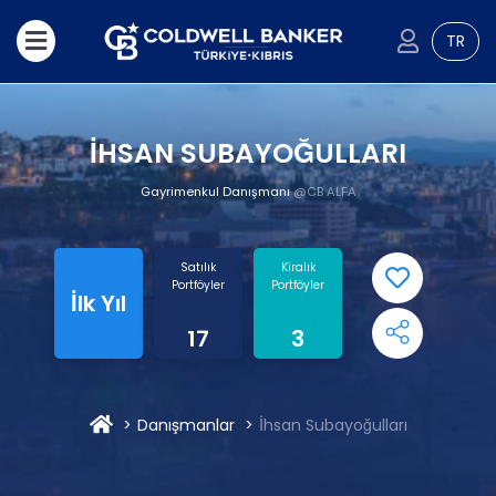
TR
İHSAN SUBAYOĞULLARI
Gayrimenkul Danışmanı
@CB ALFA
Satılık
Kiralık
Portföyler
Portföyler
İlk Yıl
17
3
Danışmanlar
İhsan Subayoğulları