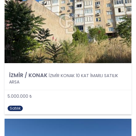
kişisel verilerin işlenmesi, üçüncü kişilere ve
yurtdışına aktarılması konusunda KVK Kanunu’nda
öngörülen özel hükümler de dikkate alınarak
kişisel veri işleme faaliyetleri yerine getirilecek;
yukarıda belirtilen hususların yanında bu
durumlarda kanunun aradığı özel gereklilikler de
yerine getirilerek kişisel veri işleme faaliyetleri
gerçekleştirilecektir.
KİŞİSEL VERİLERİN İŞLENME
ŞARTLARI
İZMİR / KONAK
İZMİR KONAK 10 KAT İMARLI SATILIK
1. Kişisel Verilerin Tespiti ve İşlenmesi
ARSA
KVKK uyarınca, kişisel veri “Kimliği belirli veya
5.000.000 ₺
belirlenebilir gerçek kişiye ilişkin her türlü bilgi”
olarak tanımlanmıştır. Kişisel veri kavramı sadece
Satılık
ad, soyad, doğum yeri, doğum tarihi gibi kişilerin
tanınmasını ve teşhisini sağlayan bilgilerden
ibaret olmayıp ayrıca kişilerin fiziksel, sosyal,
kültürel, ekonomik, psikolojik tüm bilgilerini de