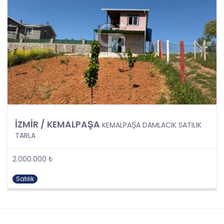
kapsamaktadır.
Kişinin kimlik bilgilerine ek olarak, vatandaşlık
numarası, vergi numarası, pasaport numarası,
sosyal güvenlik numarası, sürücü belgesi
numarası, taşıt plakası, ev adresi, iş adresi, e-
posta adresi, telefon numarası, faks numarası,
özgeçmişi, fotoğrafı, videosu, genetik bilgileri, kan
grubu, kriminal geçmişi ve adli sicil bilgileri gibi
kişinin belirli veya belirlenebilir olmasını sağlayan
tüm bilgiler kişisel veri niteliği taşımaktadır ve
kişisel verilerin korunması kapsamına girmektedir.
İZMİR / KEMALPAŞA
Bu tanım uyarınca, CB Gayrimenkul Franchising
KEMALPAŞA DAMLACIK SATILIK
Pazarlama ve Danışmanlık Hizmetleri A.Ş. iş
TARLA
ortakları, çalışanları ve müşterileri başta olmak
üzere üçüncü kişiler de dahil, topladıkları tüm
2.000.000 ₺
verilerin kişisel veri kapsamına girip girmediğini
tespit edecek ve bu verileri KVKK’nundaki kurallara
Satılık
uygun olarak işleyecektir.
Kişisel verilerin işlenmesi; tamamen veya kısmen
otomatik olan ya da herhangi bir veri kayıt
sisteminin parçası olmak kaydıyla otomatik