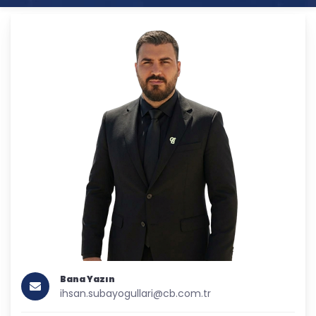
Bana Yazın
ihsan.subayogullari@cb.com.tr