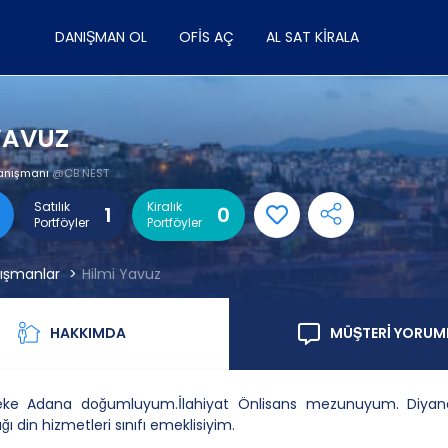
DANIŞMAN OL
OFIS AÇ
AL SAT KIRALA
YAVUZ
anışmanı
@CB NEST
Satılık
Kiralık
1
0
Portföyler
Portföyler
ışmanlar
Hilmi Yavuz
HAKKIMDA
MÜŞTERİ YORUM
eke Adana doğumluyum.İlahiyat Önlisans mezunuyum. Diyanet
ğı din hizmetleri sınıfı emeklisiyim.