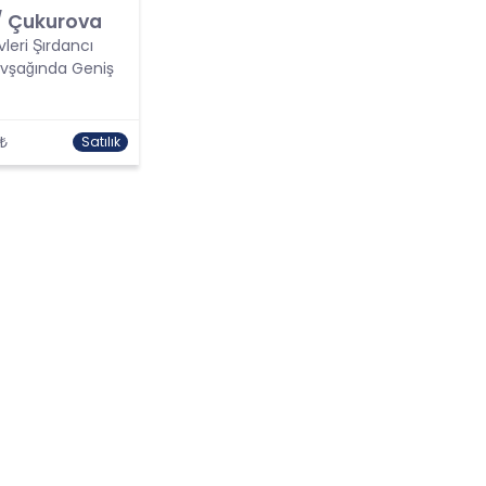
/ Çukurova
vleri Şırdancı
vşağında Geniş
 ₺
Satılık