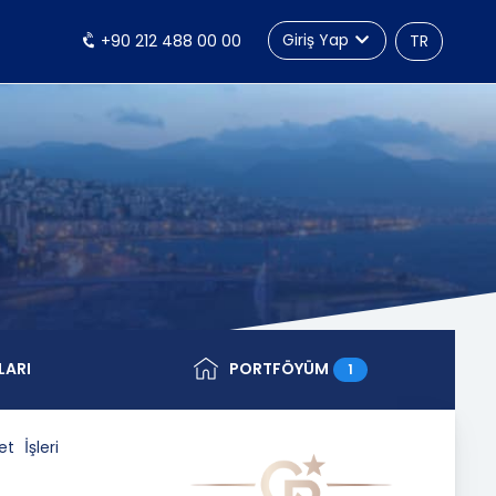
Giriş Yap
+90 212 488 00 00
TR
LARI
PORTFÖYÜM
1
 İşleri