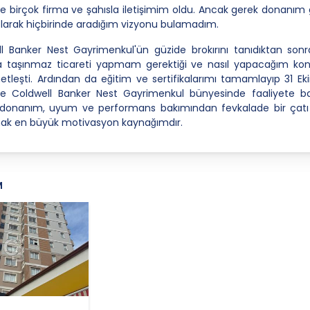
e birçok firma ve şahısla iletişimim oldu. Ancak gerek donanım
 olarak hiçbirinde aradığım vizyonu bulamadım.
l Banker Nest Gayrimenkul'ün güzide brokırını tanıdıktan son
a taşınmaz ticareti yapmam gerektiği ve nasıl yapacağım ko
netleşti. Ardından da eğitim ve sertifikalarımı tamamlayıp 31 E
nde Coldwell Banker Nest Gayrimenkul bünyesinde faaliyete ba
, donanım, uyum ve performans bakımından fevkalade bir çatı 
ak en büyük motivasyon kaynağımdır.
M