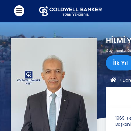
HİLMİ 
Gayrimenkul D
İlk Yıl
Dan
1969 F
Başkanlı