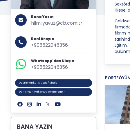
Sektörd
ilkesel
Bana Yazın
Coldwel
hilmi.yavuz@cb.com.tr
firmad
fikrim 
Beni Arayın
tarihi
+905522046356
Eğitim
bulunm
Whatsapp'dan Ulaşın
+905522046356
PORTFÖYÜ
Gayrimenkul Al / Sat / Kirala
Danışman Hakkında Yorum Yapın
BANA YAZIN