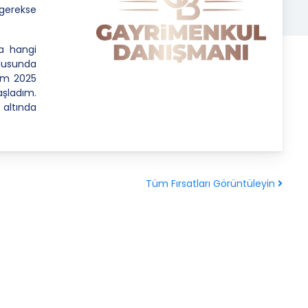
 gerekse
ra hangi
nusunda
kim 2025
şladım.
altında
Tüm Fırsatları Görüntüleyin