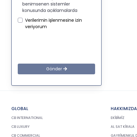
benimsenen sistemler
konusunda açıklamalarda
bulunmak, bu kapsamda iş
Verilerimin işlenmesine izin
ortaklarımız, mevcut ve aday
veriyorum
çalışanlarımız, mevcut ve
potansiyel müşterilerimiz, şirket
hissedarlarımız, ziyaretçilerimiz
ve üçüncü kişiler başta olmak
üzer kişisel verileri şirketimiz
tarafından işlenen kişilerin
bilgilendirilerek şeffaflığın
Gönder
sağlanması amaçlanmaktadır.
KİŞİSEL VERİLERİN
İŞLENMESİ
İLKELERİ
GLOBAL
HAKKIMIZDA
KVKK’ya uyumluluğun
CB INTERNATIONAL
EKİBİMİZ
sağlanması için CB Gayrimenkul
CB LUXURY
AL SAT KİRALA
Franchising Pazarlama ve
Danışmanlık Hizmetleri A.Ş.
CB COMMERCIAL
GAYRİMENKUL 