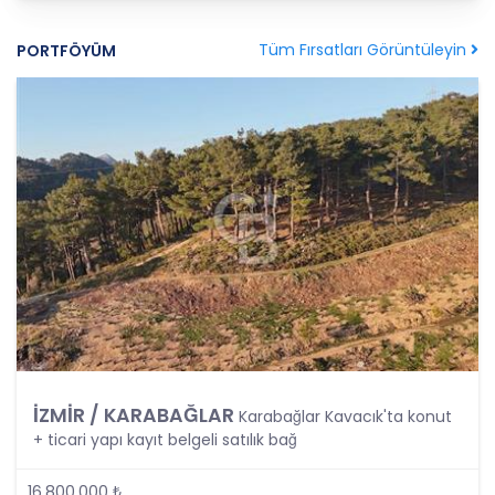
Şartlarından Bir veya Birkaçına Dayalı Olarak
Kanunun 4. Maddedeki Temel İlkelerin Tümüne
Tüm Fırsatları Görüntüleyin
PORTFÖYÜM
Uygun Şekilde Yürütülmesi
Kişisel veriler kural olarak, KVK Kanunu’nun 5.
maddesinde belirtilen şartlardan bir veya
birkaçına uygun olarak işlenecek CB Gayrimenkul
Franchising Pazarlama ve Danışmanlık Hizmetleri
A.Ş. tarafından, Şirket iş birimlerinin yürütmekte
olduğu kişisel veri işleme faaliyetlerinin bu
şartlardan bir veya bir kaçına dayalı olarak
yürütülüp yürütülmediği tespit edilecek, bu
şartlardan bir veya bir kaçını sağlamayan kişisel
veri işleme faaliyetleri süreçlerde yer
almayacaktır. Kişisel veri işleme faaliyetlerinin
kişisel veri işleme şartlarından bir veya birkaçına
dayalı olarak yürütülmesinin sağlanmasının yanı
sıra tüm kişisel veri işleme faaliyetlerinde KVK
İZMİR / KARABAĞLAR
Karabağlar Kavacık'ta konut
Kanunu’nun 4üncü maddesinde belirtilen ve
+ ticari yapı kayıt belgeli satılık bağ
Politikanın III. bölümlerinde belirtilen tüm ilkelere
uygun hareket edilmesi ve söz konusu ilkeleri
içinde barındırması sağlanacaktır. Özel nitelikteki
16.800.000 ₺