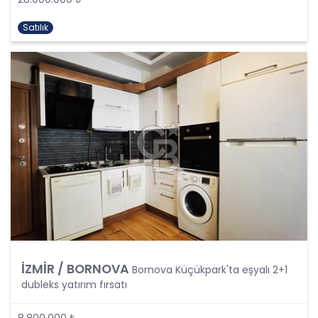
olmayan yollarla elde edilmesi, kaydedilmesi,
depolanması, muhafaza edilmesi, değiştirilmesi,
Satılık
yeniden düzenlenmesi, açıklanması, aktarılması,
elde edilebilir hale getirilmesi, sınıflandırılması
veya kullanılmasının engellenmesi gibi veriler
üzerinde gerçekleştirilen her türlü işlemi
kapsamaktadır.
CB Gayrimenkul Franchising Pazarlama ve
Danışmanlık Hizmetleri A.Ş.; KVKK uyarınca kişisel
verileri ancak ilgili kişilerin açık rızası ile işleyecektir
Ancak, aşağıdaki şartlardan herhangi birinin var
olması halinde, açık rıza aranmaksın kişisel
verilerin işlenmesi mümkündür:
Kanunlarda açıkça öngörülmesi,
Fiili imkansızlık nedeni ile rızasını açıklayamayacak
durumda bulunan veya rızasına hukuki geçerlilik
İZMİR / BORNOVA
tanınmayan kişilerin kendileri veya bir başkasının
Bornova Küçükpark'ta eşyalı 2+1
hayatı veya beden bütünlüğünün korunması için
dubleks yatırım fırsatı
zorunlu bir durum olması,
Bir sözleşmenin kurulması veya ifasıyla doğrudan
8.800.000 ₺