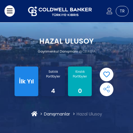
TR
HAZAL ULUSOY
Gayrimenkul Danışmanı
@CB ALFA
Satılık
Kiralık
Portföyler
Portföyler
İlk Yıl
4
0
Danışmanlar
Hazal Ulusoy