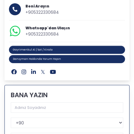
Beni Arayın
+905322330684
Whatsapp'dan Ulaşın
+905322330684
Gayrimenkul Al / Sat / Kirala
Danışman Hakkında Yorum Yapın
BANA YAZIN
Telefon Kodu