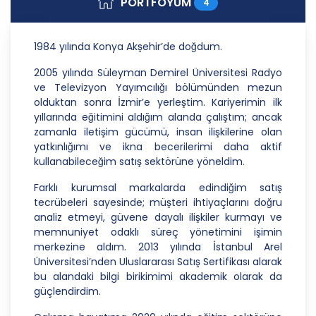
PORTFÖYÜM
4
Danışmanlık Hizmetleri A.Ş.; kişisel verilerin
işlenmesi faaliyetleri kapsamında hukuka ve
dürüstlük kurallarına uygun hareket etmekle
1984 yılında Konya Akşehir’de doğdum.
yükümlüdür. Bu kapsamda, orantılılık gereklilikleri
dikkate alınacakve kişisel verileri işleme amacı
2005 yılında Süleyman Demirel Üniversitesi Radyo
dışında kullanmayacaktır.
ve Televizyon Yayımcılığı bölümünden mezun
olduktan sonra İzmir’e yerleştim. Kariyerimin ilk
2. Kişisel Verilerin Doğru ve Gerektiğinde
yıllarında eğitimini aldığım alanda çalıştım; ancak
Güncel Olmasını Sağlama
zamanla iletişim gücümü, insan ilişkilerine olan
yatkınlığımı ve ikna becerilerimi daha aktif
CB Gayrimenkul Franchising Pazarlama ve
kullanabileceğim satış sektörüne yöneldim.
Danışmanlık Hizmetleri A.Ş.; kişisel veri sahiplerinin
temel haklarını ve kendi meşru menfaatlerini
Farklı kurumsal markalarda edindiğim satış
dikkate alarak işlediği kişisel verilerin doğru ve
tecrübeleri sayesinde; müşteri ihtiyaçlarını doğru
güncel olmasını sağlamakla ve bu doğrultuda
analiz etmeyi, güvene dayalı ilişkiler kurmayı ve
gerekli tedbirleri almak için gerekli sistemleri
memnuniyet odaklı süreç yönetimini işimin
kurmakla yükümlüdür.
merkezine aldım. 2013 yılında İstanbul Arel
Üniversitesi’nden Uluslararası Satış Sertifikası alarak
3. Belirli, Açık ve Meşru Amaçlarla İşleme
bu alandaki bilgi birikimimi akademik olarak da
CB Gayrimenkul Franchising Pazarlama ve
güçlendirdim.
Danışmanlık Hizmetleri A.Ş.; kişisel verilerin hangi