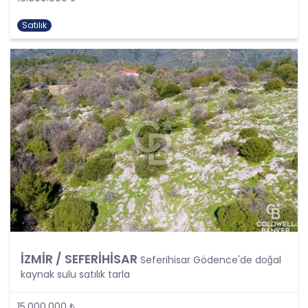
kişisel verilerin işlenmesi, üçüncü kişilere ve
yurtdışına aktarılması konusunda KVK Kanunu’nda
Satılık
öngörülen özel hükümler de dikkate alınarak
kişisel veri işleme faaliyetleri yerine getirilecek;
yukarıda belirtilen hususların yanında bu
durumlarda kanunun aradığı özel gereklilikler de
yerine getirilerek kişisel veri işleme faaliyetleri
gerçekleştirilecektir.
KİŞİSEL VERİLERİN İŞLENME
ŞARTLARI
1. Kişisel Verilerin Tespiti ve İşlenmesi
KVKK uyarınca, kişisel veri “Kimliği belirli veya
belirlenebilir gerçek kişiye ilişkin her türlü bilgi”
olarak tanımlanmıştır. Kişisel veri kavramı sadece
ad, soyad, doğum yeri, doğum tarihi gibi kişilerin
İZMİR / SEFERİHİSAR
Seferihisar Gödence'de doğal
tanınmasını ve teşhisini sağlayan bilgilerden
kaynak sulu satılık tarla
ibaret olmayıp ayrıca kişilerin fiziksel, sosyal,
kültürel, ekonomik, psikolojik tüm bilgilerini de
15.000.000 ₺