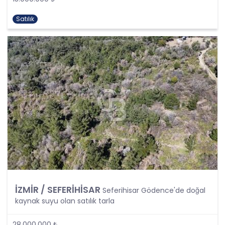
kapsamaktadır.
Kişinin kimlik bilgilerine ek olarak, vatandaşlık
Satılık
numarası, vergi numarası, pasaport numarası,
sosyal güvenlik numarası, sürücü belgesi
numarası, taşıt plakası, ev adresi, iş adresi, e-
posta adresi, telefon numarası, faks numarası,
özgeçmişi, fotoğrafı, videosu, genetik bilgileri, kan
grubu, kriminal geçmişi ve adli sicil bilgileri gibi
kişinin belirli veya belirlenebilir olmasını sağlayan
tüm bilgiler kişisel veri niteliği taşımaktadır ve
kişisel verilerin korunması kapsamına girmektedir.
Bu tanım uyarınca, CB Gayrimenkul Franchising
Pazarlama ve Danışmanlık Hizmetleri A.Ş. iş
ortakları, çalışanları ve müşterileri başta olmak
üzere üçüncü kişiler de dahil, topladıkları tüm
verilerin kişisel veri kapsamına girip girmediğini
tespit edecek ve bu verileri KVKK’nundaki kurallara
uygun olarak işleyecektir.
İZMİR / SEFERİHİSAR
Seferihisar Gödence'de doğal
Kişisel verilerin işlenmesi; tamamen veya kısmen
kaynak suyu olan satılık tarla
otomatik olan ya da herhangi bir veri kayıt
sisteminin parçası olmak kaydıyla otomatik
28.000.000 ₺